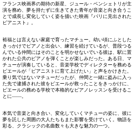
フランス映画界の期待の新星、ジュール・ベンシェトリが主
演を務め、夢を持たずに生きてきた青年が音楽と向き合うこ
とで成長し変化していく姿を描いた映画『パリに見出された
ピアニスト』。
裕福とは言えない家庭で育ったマチュー。幼い頃にふとした
きっかけでピアノと出会い、練習を続けているが、普段つる
んでいる仲間にはそのことを明かせないでいる彼は、駅に置
かれた公共のピアノを弾くことが楽しみだった。ある日、マ
チューが演奏していると、音楽学校でディレクターを務める
ピエールが「ピアニストに育て上げたい」と声をかけきた。
乗り気ではないマチューだったが、仲間と一緒に盗みに入っ
た先で逮捕された彼をピエールが救ったことをきっかけに、
ピエールの務める学校で本格的なピアノレッスンを受けるこ
とに――。
本気で音楽と向き合い、変化していくマチューの姿に、彼に
夢を託した周囲の大人たちもまた影響を受けていく。物語を
彩る、クラシックの名曲数々も大きな魅力の一つ。