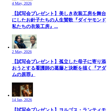
4 May, 2026
【試写会プレゼント】美しき衣装工房を舞台
にしたお針子たちの人生賛歌『ダイヤモンド
私たちの衣装工房』...
2 May, 2026
【試写会プレゼント】孤立した母子に寄り添
おうとする看護師の葛藤と決断を描く『アダ
ムの原罪』
14 Jan, 2026
【試写会プレゼント】ヨルゴス・ランティモ