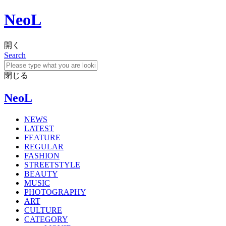
NeoL
開く
Search
閉じる
NeoL
NEWS
LATEST
FEATURE
REGULAR
FASHION
STREETSTYLE
BEAUTY
MUSIC
PHOTOGRAPHY
ART
CULTURE
CATEGORY