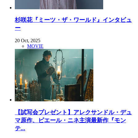
杉咲花『ミーツ・ザ・ワールド』インタビュ
ー
20 Oct, 2025
MOVIE
【試写会プレゼント】アレクサンドル・デュ
マ原作、ピエール・ニネ主演最新作『モン
テ...