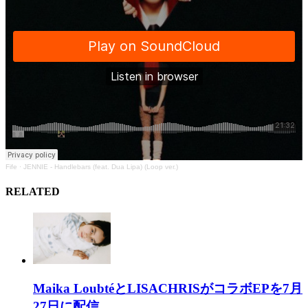
Fife
·
JENNIE - Handlebars (feat. Dua Lipa) (Loop ver.)
RELATED
Maika LoubtéとLISACHRISがコラボEPを7月
27日に配信....