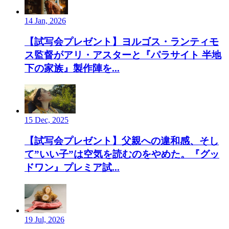
14 Jan, 2026
【試写会プレゼント】ヨルゴス・ランティモ
ス監督がアリ・アスターと『パラサイト 半地
下の家族』製作陣を...
15 Dec, 2025
【試写会プレゼント】父親への違和感、そし
て”いい子”は空気を読むのをやめた。『グッ
ドワン』プレミア試...
19 Jul, 2026