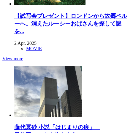
【試写会プレゼント】ロンドンから故郷ペル
ーへ。消えたルーシーおばさんを探して謎
を...
2 Apr, 2025
MOVIE
View more
藤代冥砂 小説「はじまりの痕」