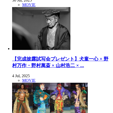
30 Jul, 2025
MOVIE
【完成披露試写会プレゼント】犬童一心 × 野
村万作・野村萬斎 × 山村浩二 × ...
4 Jul, 2025
MOVIE