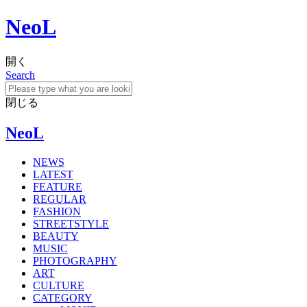
NeoL
開く
Search
閉じる
NeoL
NEWS
LATEST
FEATURE
REGULAR
FASHION
STREETSTYLE
BEAUTY
MUSIC
PHOTOGRAPHY
ART
CULTURE
CATEGORY