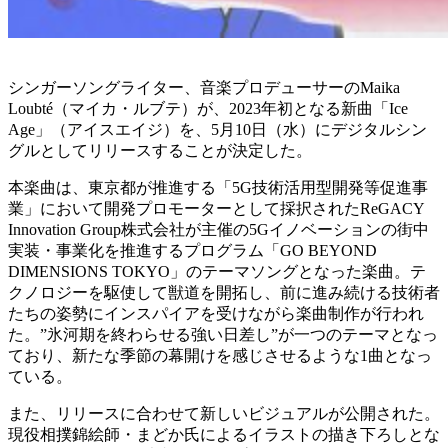
シンガーソングライター、音楽プロデューサーのMaika
Loubté（マイカ・ルブテ）が、2023年初となる新曲「Ice
Age」（アイスエイジ）を、5月10日（水）にデジタルシン
グルとしてリリースすることが決定した。
本楽曲は、東京都が推進する「5G技術活用型開発等促進事
業」において開発プロモーターとして採択されたReGACY
Innovation Group株式会社が主催の5Gイノベーションの街中
実装・事業化を推進するプログラム「GO BEYOND
DIMENSIONS TOKYO」のテーマソングとなった楽曲。テ
クノロジーを駆使して獣道を開拓し、前に進み続ける技術者
たちの姿勢にインスパイアを受けながら楽曲制作が行われ
た。”氷河期を終わらせる強い日差し”が一つのテーマとなっ
ており、新たな季節の幕開けを感じさせるような1曲となっ
ている。
また、リリースに合わせて新しいビジュアルが公開された。
現役相撲錦絵師・まどか氏によるイラストの描き下ろしとな