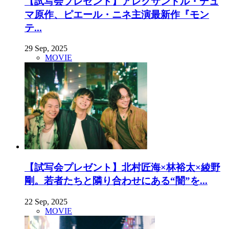
【試写会プレゼント】アレクサンドル・デュ
マ原作、ピエール・ニネ主演最新作『モン
テ...
29 Sep, 2025
MOVIE
【試写会プレゼント】北村匠海×林裕太×綾野
剛。若者たちと隣り合わせにある“闇”を...
22 Sep, 2025
MOVIE