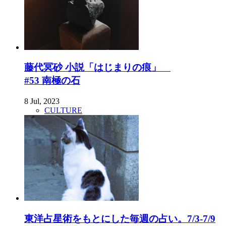
藤代冥砂 小説「はじまりの痕」
#53 南極の石
8 Jul, 2023
CULTURE
東洋占星術をもとにした毎週の占い。7/3-7/9