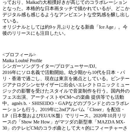
っており、Maikaの大相撲好きが高じてのコラボレーション
となった。本格的な日本画タッチで描かれているが、どこか
デジタル感も感じるようなアンビエントな空気感を醸し出し
ている。
オリジナルとしては約9ヶ月ぶりとなる新曲「Ice Age」。今
後のリリースにも注目したい。
<プロフィール>
Maika Loubté Profile
シンガーソングライター/プロデューサー/DJ。
2016年にソロ名義で活動開始。幼少期から10代を日本・パ
リ・香港で過ごし、現在は東京を拠点としている。ビンテー
ジアナログシンセサイザーに出会いエレクトロニックミュー
ジックの影響を受けたスタイルで音楽制作を行う。国内外の
フェス出演、アーティストやCMへの楽曲 提供等でも活動
中。agnès b.・SHISEIDO・GAPなどのブランドとのコラボレ
ーションも行う。2019年に2ndアルバム「Closer」を配信・
LP（日本盤およびEU/UK盤）でリリース。2020年10月リリ
ースの「Show Me How」がマツダの新型車「MAZDA MX-
30」のテレビCMのコラボ曲として大々的にフィーチャーさ