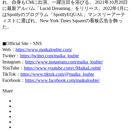
れ、自身もCMに出演。一躍注目を浴びる。 2021年10月20日
に最新アルバム「Lucid Dreaming」をリリース。2022年1月に
はSpotifyのプログラム「SpotifyEQUAL」マンスリーアーテ
ィストに選ばれ、New York Times Squareの看板広告を飾っ
た。
◼︎Official Site・SNS
Web：
https://www.maikaloubte.com/
Twitter：
https://twitter.com/maika_loubte
Instagram：
https://www.instagram.com/maika_loubte/
YouTube：
https://www.youtube.com/c/MaikaLoubté
TikTok：
https://www.tiktok.com/@maika_loubte
Facebook：
https://www.facebook.com/maikaloubte/
Share