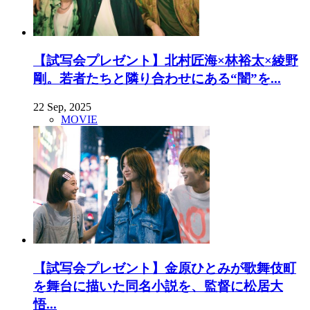
【試写会プレゼント】北村匠海×林裕太×綾野
剛。若者たちと隣り合わせにある“闇”を...
22 Sep, 2025
MOVIE
【試写会プレゼント】金原ひとみが歌舞伎町
を舞台に描いた同名小説を、監督に松居大
悟...