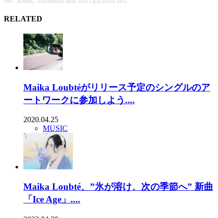
Fife
·
JENNIE - Handlebars (feat. Dua Lipa) (Loop ver.)
RELATED
Maika Loubtéがリリース予定のシングルのア
ートワークに参加しよう....
2020.04.25
MUSIC
Maika Loubté、”氷が溶け、次の季節へ” 新曲
「Ice Age」....