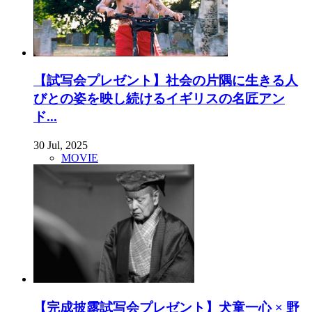
【試写会プレゼント】社会の片隅に生きる人
びとの姿を映し続けるイギリスの名匠アン
ド...
30 Jul, 2025
MOVIE
【完成披露試写会プレゼント】犬童一心 × 野