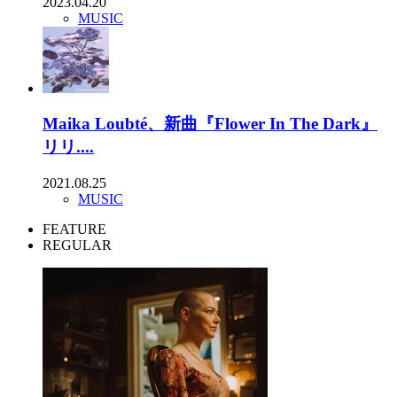
2023.04.20
MUSIC
Maika Loubté、新曲『Flower In The Dark』
リリ....
2021.08.25
MUSIC
FEATURE
REGULAR