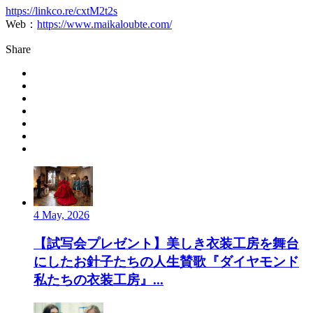
https://linkco.re/cxtM2t2s
Web：
https://www.maikaloubte.com/
Share
4 May, 2026
【試写会プレゼント】美しき衣装工房を舞台
にしたお針子たちの人生賛歌『ダイヤモンド
私たちの衣装工房』...