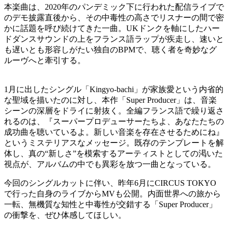
本楽曲は、2020年のパンデミック下に行われた配信ライブで
のデモ披露直後から、その中毒性の高さでリスナーの間で密
かに話題を呼び続けてきた一曲。UKドンクを軸にしたハー
ドダンスサウンドの上をフランス語ラップが疾走し、速いと
も遅いとも形容しがたい独自のBPMで、聴く者を奇妙なグ
ルーヴへと牽引する。
1月に出したシングル「Kingyo-bachi」が家族愛という内省的
な聖域を描いたのに対し、本作「Super Producer」は、音楽
シーンの深層をドライに射抜く。全編フランス語で繰り返さ
れるのは、『スーパープロデューサーたちよ、あなたたちの
成功曲を聴いているよ。新しい音楽を存在させるためにね』
というミステリアスなメッセージ。既存のテンプレートを解
体し、真の“新しさ”を模索するアーティストとしての渇いた
視点が、アルバムの中でも異彩を放つ一曲となっている。
今回のシングルカットに伴い、昨年6月にCIRCUS TOKYO
で行った自身のライブからMVも公開。内面世界への旅から
一転、無機質な知性と中毒性が交錯する「Super Producer」
の衝撃を、ぜひ体感してほしい。