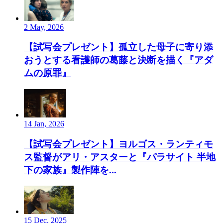
2 May, 2026
【試写会プレゼント】孤立した母子に寄り添
おうとする看護師の葛藤と決断を描く『アダ
ムの原罪』
14 Jan, 2026
【試写会プレゼント】ヨルゴス・ランティモ
ス監督がアリ・アスターと『パラサイト 半地
下の家族』製作陣を...
15 Dec, 2025