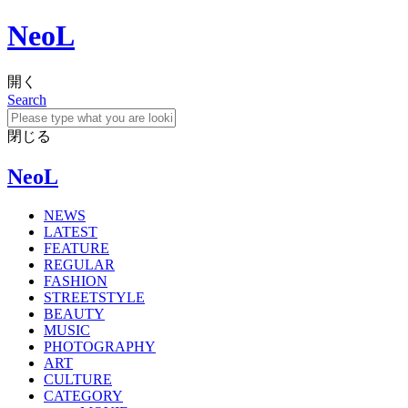
NeoL
開く
Search
閉じる
NeoL
NEWS
LATEST
FEATURE
REGULAR
FASHION
STREETSTYLE
BEAUTY
MUSIC
PHOTOGRAPHY
ART
CULTURE
CATEGORY