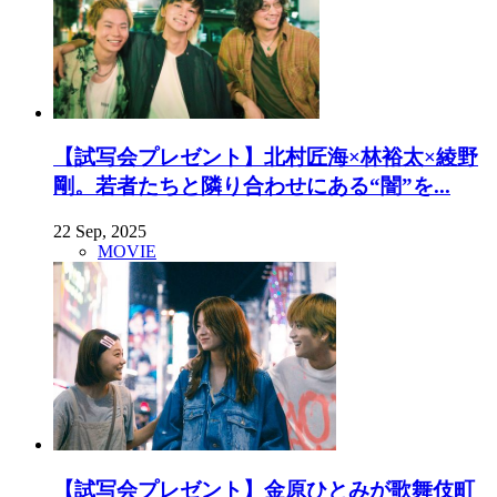
【試写会プレゼント】北村匠海×林裕太×綾野
剛。若者たちと隣り合わせにある“闇”を...
22 Sep, 2025
MOVIE
【試写会プレゼント】金原ひとみが歌舞伎町