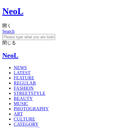
NeoL
開く
Search
閉じる
NeoL
NEWS
LATEST
FEATURE
REGULAR
FASHION
STREETSTYLE
BEAUTY
MUSIC
PHOTOGRAPHY
ART
CULTURE
CATEGORY