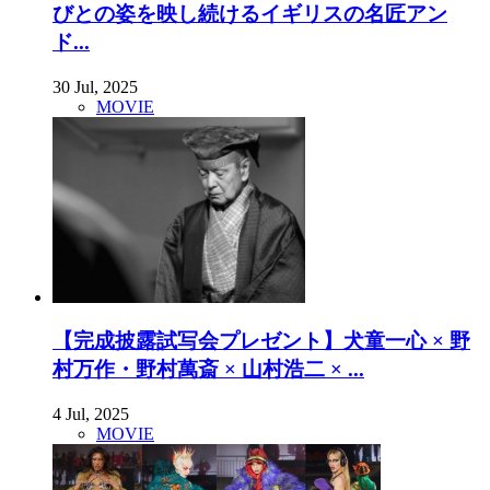
びとの姿を映し続けるイギリスの名匠アン
ド...
30 Jul, 2025
MOVIE
【完成披露試写会プレゼント】犬童一心 × 野
村万作・野村萬斎 × 山村浩二 × ...
4 Jul, 2025
MOVIE