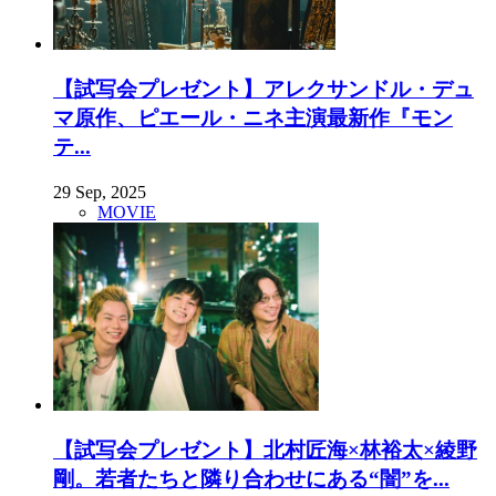
【試写会プレゼント】アレクサンドル・デュ
マ原作、ピエール・ニネ主演最新作『モン
テ...
29 Sep, 2025
MOVIE
【試写会プレゼント】北村匠海×林裕太×綾野
剛。若者たちと隣り合わせにある“闇”を...