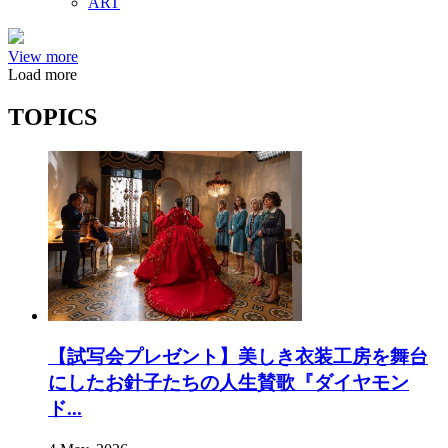
ART
View more
Load more
TOPICS
【試写会プレゼント】美しき衣装工房を舞台
にしたお針子たちの人生賛歌『ダイヤモン
ド...