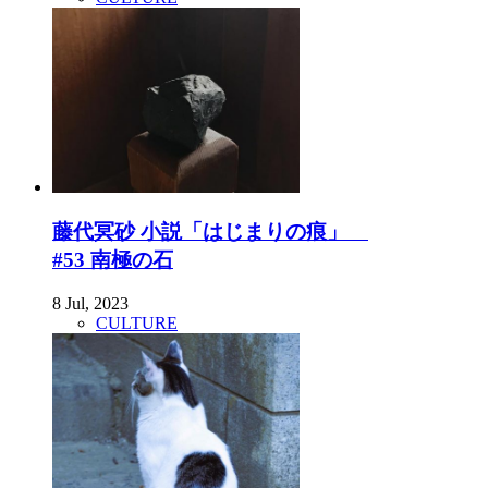
藤代冥砂 小説「はじまりの痕」
#53 南極の石
8 Jul, 2023
CULTURE