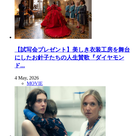
【試写会プレゼント】美しき衣装工房を舞台
にしたお針子たちの人生賛歌『ダイヤモン
ド...
4 May, 2026
MOVIE