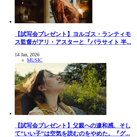
【試写会プレゼント】ヨルゴス・ランティモ
ス監督がアリ・アスターと『パラサイト 半...
14 Jan, 2026
MUSIC
【試写会プレゼント】父親への違和感、そし
て”いい子”は空気を読むのをやめた。『グ...