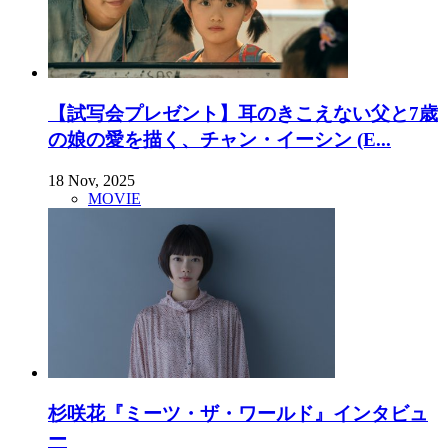
【試写会プレゼント】耳のきこえない父と7歳
の娘の愛を描く、チャン・イーシン (E...
18 Nov, 2025
MOVIE
杉咲花『ミーツ・ザ・ワールド』インタビュ
ー