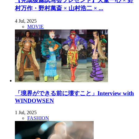
【完成披露試写会プレゼント】犬童一心 × 野
村万作・野村萬斎 × 山村浩二 × ...
4 Jul, 2025
MOVIE
「境界ができる前に壊すこと」Interview with
WINDOWSEN
1 Jul, 2025
FASHION