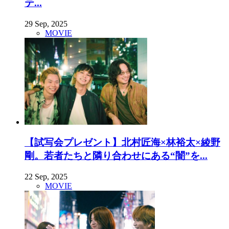
テ...
29 Sep, 2025
MOVIE
【試写会プレゼント】北村匠海×林裕太×綾野
剛。若者たちと隣り合わせにある“闇”を...
22 Sep, 2025
MOVIE