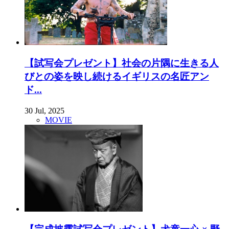
【試写会プレゼント】社会の片隅に生きる人
びとの姿を映し続けるイギリスの名匠アン
ド...
30 Jul, 2025
MOVIE