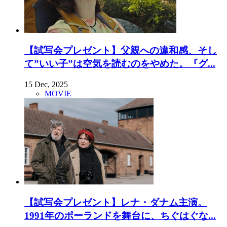
【試写会プレゼント】父親への違和感、そし
て”いい子”は空気を読むのをやめた。『グ...
15 Dec, 2025
MOVIE
【試写会プレゼント】レナ・ダナム主演。
1991年のポーランドを舞台に、ちぐはぐな...