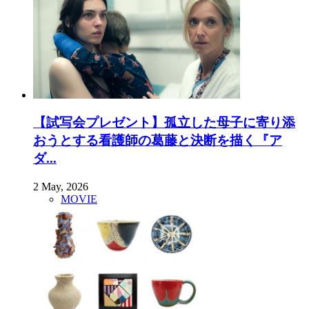
【試写会プレゼント】孤立した母子に寄り添
おうとする看護師の葛藤と決断を描く『ア
ダ...
2 May, 2026
MOVIE