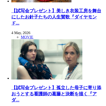
【試写会プレゼント】美しき衣装工房を舞台
にしたお針子たちの人生賛歌『ダイヤモン
ド...
4 May, 2026
MOVIE
【試写会プレゼント】孤立した母子に寄り添
おうとする看護師の葛藤と決断を描く『ア
ダ...