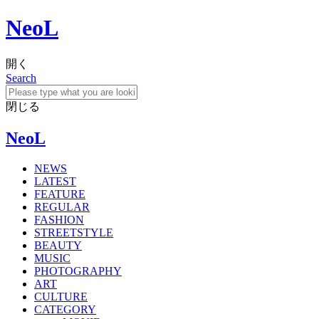
NeoL
開く
Search
閉じる
NeoL
NEWS
LATEST
FEATURE
REGULAR
FASHION
STREETSTYLE
BEAUTY
MUSIC
PHOTOGRAPHY
ART
CULTURE
CATEGORY