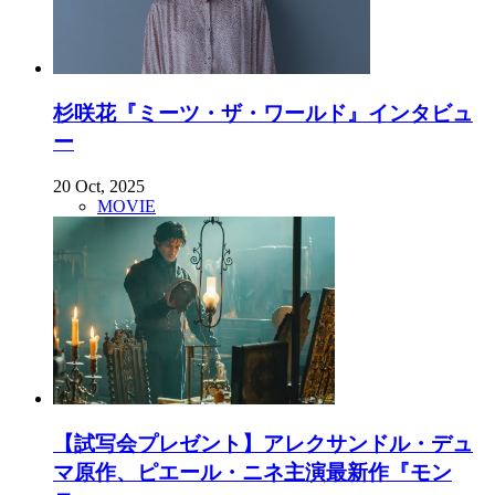
杉咲花『ミーツ・ザ・ワールド』インタビュ
ー
20 Oct, 2025
MOVIE
【試写会プレゼント】アレクサンドル・デュ
マ原作、ピエール・ニネ主演最新作『モン