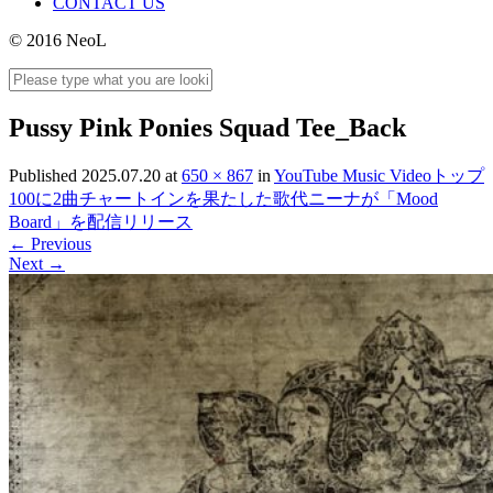
CONTACT US
© 2016 NeoL
Pussy Pink Ponies Squad Tee_Back
Published
2025.07.20
at
650 × 867
in
YouTube Music Videoトップ
100に2曲チャートインを果たした歌代ニーナが「Mood
Board」を配信リリース
←
Previous
Next
→