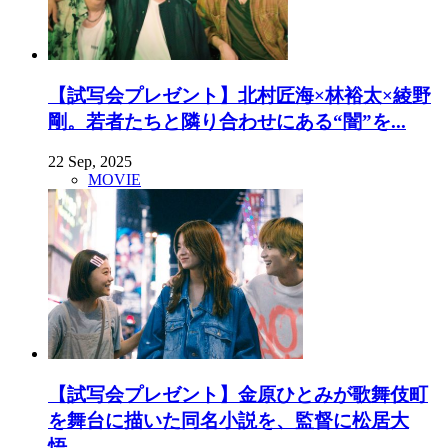
【試写会プレゼント】北村匠海×林裕太×綾野
剛。若者たちと隣り合わせにある“闇”を...
22 Sep, 2025
MOVIE
【試写会プレゼント】金原ひとみが歌舞伎町
を舞台に描いた同名小説を、監督に松居大
悟...