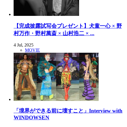
【完成披露試写会プレゼント】犬童一心 × 野
村万作・野村萬斎 × 山村浩二 × ...
4 Jul, 2025
MOVIE
「境界ができる前に壊すこと」Interview with
WINDOWSEN