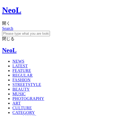
NeoL
開く
Search
閉じる
NeoL
NEWS
LATEST
FEATURE
REGULAR
FASHION
STREETSTYLE
BEAUTY
MUSIC
PHOTOGRAPHY
ART
CULTURE
CATEGORY