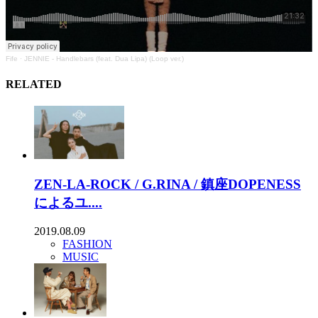
Fife
·
JENNIE - Handlebars (feat. Dua Lipa) (Loop ver.)
RELATED
ZEN-LA-ROCK / G.RINA / 鎮座DOPENESS
によるユ....
2019.08.09
FASHION
MUSIC