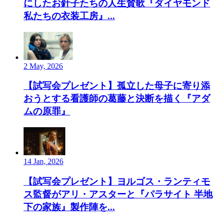
にしたお針子たちの人生賛歌『ダイヤモンド
私たちの衣装工房』...
2 May, 2026
【試写会プレゼント】孤立した母子に寄り添
おうとする看護師の葛藤と決断を描く『アダ
ムの原罪』
14 Jan, 2026
【試写会プレゼント】ヨルゴス・ランティモ
ス監督がアリ・アスターと『パラサイト 半地
下の家族』製作陣を...