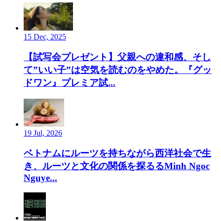
15 Dec, 2025
【試写会プレゼント】父親への違和感、そし
て”いい子”は空気を読むのをやめた。『グッ
ドワン』プレミア試...
19 Jul, 2026
ベトナムにルーツを持ちながら西洋社会で生
き、ルーツと文化の関係を探るるMinh Ngoc
Nguye...