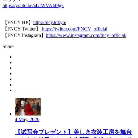
https://youtu.be/i4UWVAI49gk
【FNCY HP】
http://fncy.tokyo/
【FNCY Twitter】
https://twitter.com/FNCY_official
【FNCY Instagram】
https://www.instagram.com/fncy_official/
Share
4 May, 2026
【試写会プレゼント】美しき衣装工房を舞台