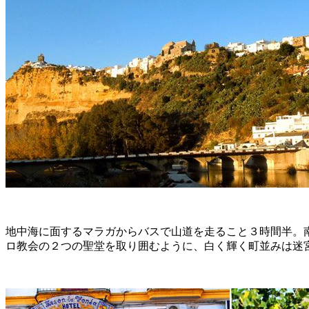
地中海に面するマラガからバスで山道を走ること３時間半。
ロ教会の２つの聖堂を取り囲むように、白く輝く町並みは迷