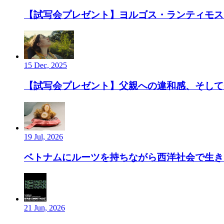
【試写会プレゼント】ヨルゴス・ランティモス監
15 Dec, 2025
【試写会プレゼント】父親への違和感、そして”
19 Jul, 2026
ベトナムにルーツを持ちながら西洋社会で生き、ルーツ
21 Jun, 2026