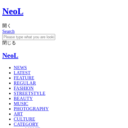
NeoL
開く
Search
閉じる
NeoL
NEWS
LATEST
FEATURE
REGULAR
FASHION
STREETSTYLE
BEAUTY
MUSIC
PHOTOGRAPHY
ART
CULTURE
CATEGORY