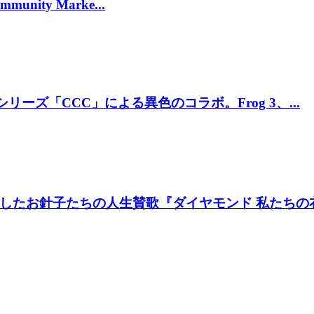
munity Marke...
リーズ「CCC」による異色のコラボ。Frog 3、...
たお針子たちの人生賛歌『ダイヤモンド 私たちの衣装