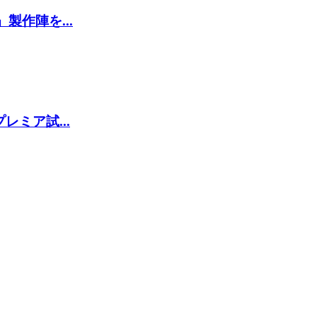
作陣を...
ミア試...