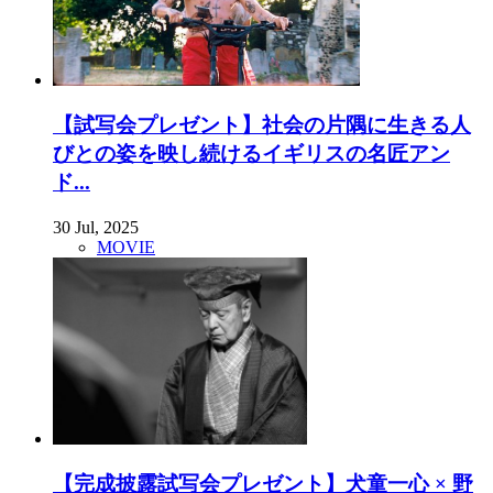
【試写会プレゼント】社会の片隅に生きる人
びとの姿を映し続けるイギリスの名匠アン
ド...
30 Jul, 2025
MOVIE
【完成披露試写会プレゼント】犬童一心 × 野