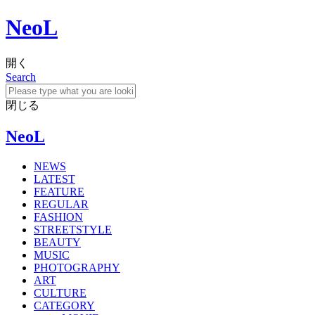
NeoL
開く
Search
閉じる
NeoL
NEWS
LATEST
FEATURE
REGULAR
FASHION
STREETSTYLE
BEAUTY
MUSIC
PHOTOGRAPHY
ART
CULTURE
CATEGORY