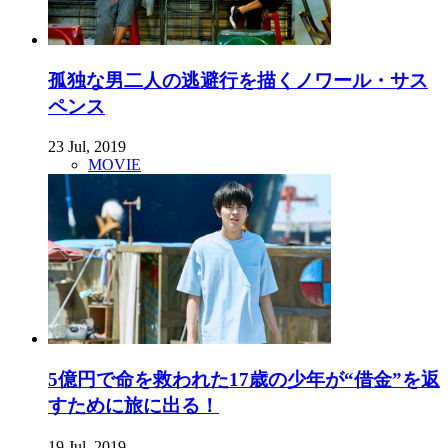
孤独な男二人の逃避行を描くノワール・サス
ペンス
23 Jul, 2019
MOVIE
5億円で命を救われた17歳の少年が“借金”を返
すために旅に出る！
19 Jul, 2019