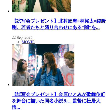
【試写会プレゼント】北村匠海×林裕太×綾野
剛。若者たちと隣り合わせにある“闇”を...
22 Sep, 2025
MOVIE
【試写会プレゼント】金原ひとみが歌舞伎町
を舞台に描いた同名小説を、監督に松居大
悟...