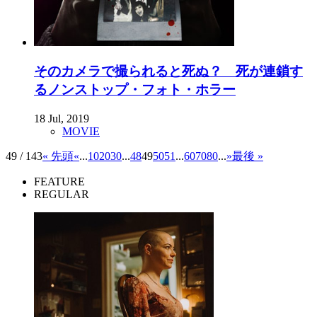
そのカメラで撮られると死ぬ？ 死が連鎖す
るノンストップ・フォト・ホラー
18 Jul, 2019
MOVIE
49 / 143
« 先頭
«
...
10
20
30
...
48
49
50
51
...
60
70
80
...
»
最後 »
FEATURE
REGULAR