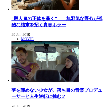
“殺人鬼の正体を暴く”――無邪気な野心が残
酷な結末を招く青春ホラー
29 Jul, 2019
MOVIE
夢を諦めない少女が、落ち目の音楽プロデュ
ーサーと人生逆転に挑む!?
28 Jul, 2019