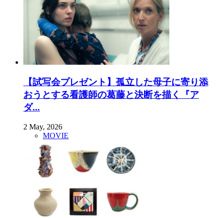
【試写会プレゼント】孤立した母子に寄り添
おうとする看護師の葛藤と決断を描く『ア
ダ...
2 May, 2026
MOVIE