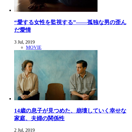
“愛する女性を監視する”――孤独な男の歪ん
だ愛情
3 Jul, 2019
MOVIE
14歳の息子が見つめた、崩壊していく幸せな
家庭、夫婦の関係性
2 Jul, 2019