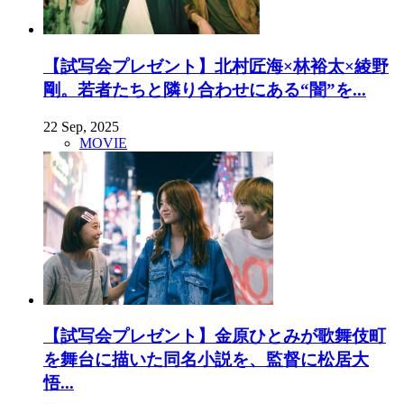
【試写会プレゼント】北村匠海×林裕太×綾野
剛。若者たちと隣り合わせにある“闇”を...
22 Sep, 2025
MOVIE
【試写会プレゼント】金原ひとみが歌舞伎町
を舞台に描いた同名小説を、監督に松居大
悟...