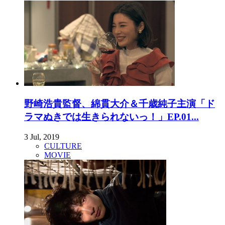
野崎浩貴監督、綿貫大介＆千歳純子主演「ド
ラマぬきでは生きられないっ！」EP.01...
3 Jul, 2019
CULTURE
MOVIE