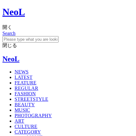
NeoL
開く
Search
閉じる
NeoL
NEWS
LATEST
FEATURE
REGULAR
FASHION
STREETSTYLE
BEAUTY
MUSIC
PHOTOGRAPHY
ART
CULTURE
CATEGORY