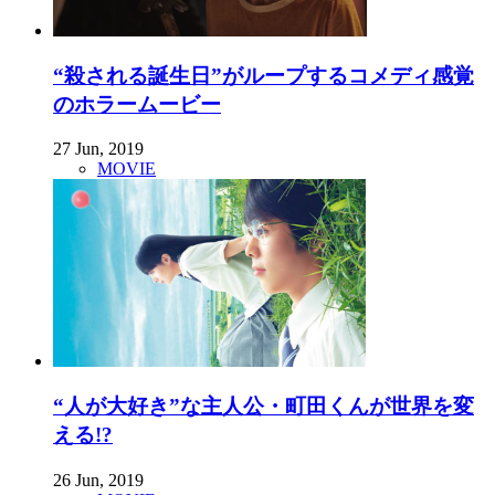
“殺される誕生日”がループするコメディ感覚
のホラームービー
27 Jun, 2019
MOVIE
“人が大好き”な主人公・町田くんが世界を変
える!?
26 Jun, 2019