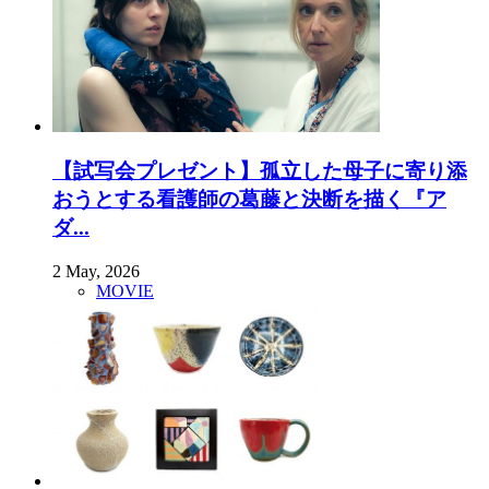
【試写会プレゼント】孤立した母子に寄り添
おうとする看護師の葛藤と決断を描く『ア
ダ...
2 May, 2026
MOVIE