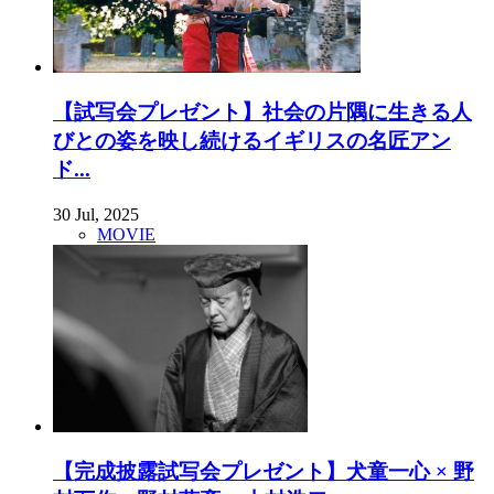
【試写会プレゼント】社会の片隅に生きる人
びとの姿を映し続けるイギリスの名匠アン
ド...
30 Jul, 2025
MOVIE
【完成披露試写会プレゼント】犬童一心 × 野