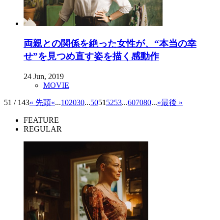
両親との関係を絶った女性が、“本当の幸
せ”を見つめ直す姿を描く感動作
24 Jun, 2019
MOVIE
51 / 143
« 先頭
«
...
10
20
30
...
50
51
52
53
...
60
70
80
...
»
最後 »
FEATURE
REGULAR