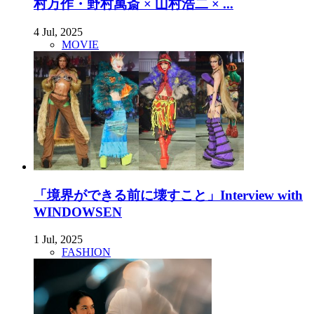
村万作・野村萬斎 × 山村浩二 × ...
4 Jul, 2025
MOVIE
「境界ができる前に壊すこと」Interview with
WINDOWSEN
1 Jul, 2025
FASHION