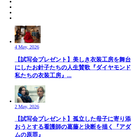
4 May, 2026
【試写会プレゼント】美しき衣装工房を舞台
にしたお針子たちの人生賛歌『ダイヤモンド
私たちの衣装工房』...
2 May, 2026
【試写会プレゼント】孤立した母子に寄り添
おうとする看護師の葛藤と決断を描く『アダ
ムの原罪』