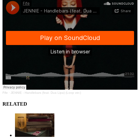
Fife
·
JENNIE - Handlebars (feat. Dua Lipa) (Loop ver.)
RELATED