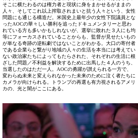
そこに横たわるのは権力者と現状に身をまかせるがままの
人々、そしてこれ以上搾取されまいと抗う人々という、女性
問題にも通じる構造だ。米国史上最年少の女性下院議員とな
ったAOCの華々しい勝利を追ったドキュメンタリーと思わ
れている方も多いかもしれないが、選挙に敗れた３人にも均
等にフォーカスされていることからも、監督が見せたいもの
が単なる奇跡の逆転劇ではないことがわかる。大口の寄付者
である企業らと繋がり地域の人々の生活を本当には考えてい
ない政治家たちによってもたらされた、それぞれの生活に根
ざした問題／不利益を解決するために出馬した４人のうち、
当選したのはただ一人。AOCの勇躍が讃えられる一方で、
変わらぬ未来と変えられなかった未来のために泣く者たちに
カメラが向けられる。トランプの再選も有力視されるアメリ
カの、光と闇がここにある。