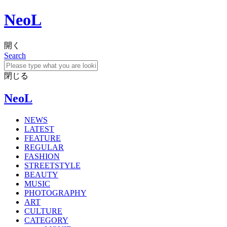
NeoL
開く
Search
閉じる
NeoL
NEWS
LATEST
FEATURE
REGULAR
FASHION
STREETSTYLE
BEAUTY
MUSIC
PHOTOGRAPHY
ART
CULTURE
CATEGORY