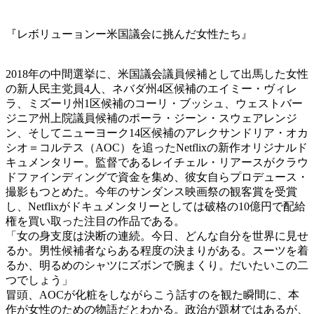
『レボリューョンー米国議会に挑んだ女性たち』
2018年の中間選挙に、米国議会議員候補として出馬した女性
の新人民主党員4人、ネバダ州4区候補のエイミー・ヴィレ
ラ、ミズーリ州1区候補のコーリ・ブッシュ、ウェストバー
ジニア州上院議員候補のポーラ・ジーン・スウェアレンジ
ン、そしてニューヨーク14区候補のアレクサンドリア・オカ
シオ＝コルテス（AOC）を追ったNetflixの新作オリジナルド
キュメンタリー。監督であるレイチェル・リアースがクラウ
ドファインディングで資金を集め、彼女自らプロデュース・
撮影もつとめた。今年のサンダンス映画祭の観客賞を受賞
し、Netflixがドキュメンタリーとしては破格の10億円で配給
権を買い取った注目の作品である。
「女の身支度は決断の連続。今日、どんな自分を世界に見せ
るか。男性候補者ならある程度の決まりがある。スーツを着
るか、明るめのシャツにズボンで腕まくり。だいたいこの二
つでしょう」
冒頭、AOCが化粧をしながらこう話すのを観た瞬間に、本
作が女性のための物語だとわかる。政治が題材ではあるが、