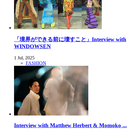
「境界ができる前に壊すこと」Interview with
WINDOWSEN
1 Jul, 2025
FASHION
Interview with Matthew Herbert & Momoko ...