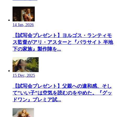
14 Jan, 2026
【試写会プレゼント】ヨルゴス・ランティモ
ス監督がアリ・アスターと『パラサイト 半地
下の家族』製作陣を...
15 Dec, 2025
【試写会プレゼント】父親への違和感、そし
て”いい子”は空気を読むのをやめた。『グッ
ドワン』プレミア試...