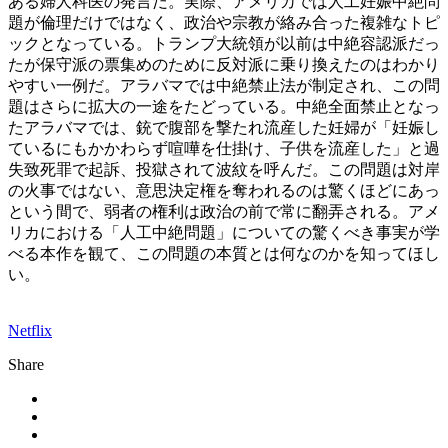
ある婦人科医の発言だ。実際、アメリカでは人工妊娠中絶問
題が倫理だけではなく、政治や宗教が絡み合った複雑なトピ
ックとなっている。トランプ大統領が以前は中絶容認派だっ
たが保守派の票集めのために反対派に乗り換えたのはわかり
やすい一例だ。アラバマでは中絶禁止法が制定され、この問
題はさらに拡大の一途をたどっている。中絶全面禁止となっ
たアラバマでは、銃で腹部を撃たれ流産した妊婦が「妊娠し
ているにもかかわらず喧嘩を仕掛け、子供を流産した」と過
失致死罪で起訴、投獄されて波紋を呼んだ。この問題は対岸
の火事ではない、意思決定権を奪われるのは驚くほどにあっ
という間で、弱者の権利は政治の前で常に翻弄される。アメ
リカにおける「人工中絶問題」についての驚くべき事実が学
べる本作を観て、この問題の本質とは何なのかを知ってほし
い。
Netflix
Share