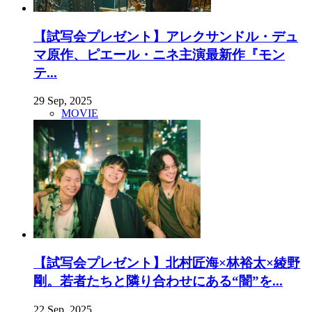
【試写会プレゼント】アレクサンドル・デュ
マ原作、ピエール・ニネ主演最新作『モン
テ...
29 Sep, 2025
MOVIE
【試写会プレゼント】北村匠海×林裕太×綾野
剛。若者たちと隣り合わせにある“闇”を...
22 Sep, 2025