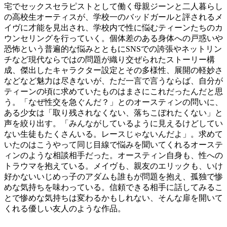
宅でセックスセラピストとして働く母親ジーンと二人暮らし
の高校生オーティスが、学校一のバッドガールと評されるメ
イヴに才能を見出され、学校内で性に悩むティーンたちのカ
ウンセリングを行っていく。個体差のある身体への戸惑いや
恐怖という普遍的な悩みとともにSNSでの誇張やネットリン
チなど現代ならではの問題が織り交ぜられたストーリー構
成、傑出したキャラクター設定とその多様性、展開の軽妙さ
などなど魅力は尽きないが、ただ一言で言うならば、自分が
ティーンの頃に求めていたものはまさにこれだったんだと思
う。「なぜ性交を急ぐんだ？」とのオースティンの問いに、
ある少女は「取り残されなくない、落ちこぼれたくない」と
声を絞り出す。「みんながしているように見えるけどしてい
ない生徒もたくさんいる。レースじゃないんだよ」。求めて
いたのはこうやって同じ目線で悩みを聞いてくれるオーステ
ィンのような相談相手だった。オースティン自身も、性への
トラウマを抱えている。メイヴも、親友のエリックも、いけ
好かないいじめっ子のアダムも誰もが問題を抱え、孤独で惨
めな気持ちを味わっている。信頼できる相手に話してみるこ
とで惨めな気持ちは変わるかもしれない、そんな扉を開いて
くれる優しい友人のような作品。