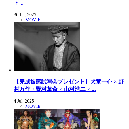
ド...
30 Jul, 2025
MOVIE
【完成披露試写会プレゼント】犬童一心 × 野
村万作・野村萬斎 × 山村浩二 × ...
4 Jul, 2025
MOVIE