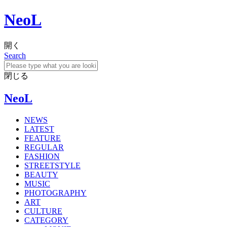
NeoL
開く
Search
閉じる
NeoL
NEWS
LATEST
FEATURE
REGULAR
FASHION
STREETSTYLE
BEAUTY
MUSIC
PHOTOGRAPHY
ART
CULTURE
CATEGORY