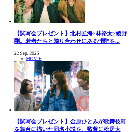
【試写会プレゼント】北村匠海×林裕太×綾野
剛。若者たちと隣り合わせにある“闇”を...
22 Sep, 2025
MOVIE
【試写会プレゼント】金原ひとみが歌舞伎町
を舞台に描いた同名小説を、監督に松居大