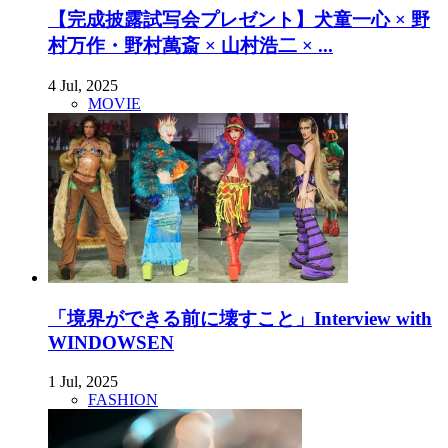
【完成披露試写会プレゼント】犬童一心 × 野
村万作・野村萬斎 × 山村浩二 × ...
4 Jul, 2025
MOVIE
「境界ができる前に壊すこと」Interview with
WINDOWSEN
1 Jul, 2025
FASHION