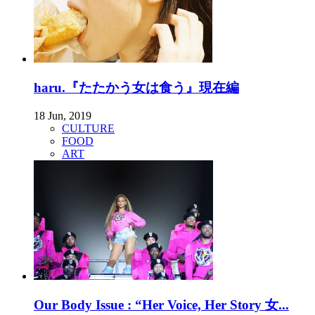
haru.『たたかう女は食う』現在編
18 Jun, 2019
CULTURE
FOOD
ART
Our Body Issue : “Her Voice, Her Story 女...