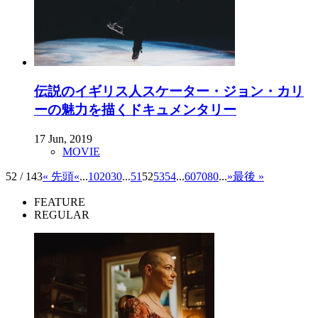
伝説のイギリス人スケーター・ジョン・カリ
ーの魅力を描くドキュメンタリー
17 Jun, 2019
MOVIE
52 / 143
« 先頭
«
...
10
20
30
...
51
52
53
54
...
60
70
80
...
»
最後 »
FEATURE
REGULAR