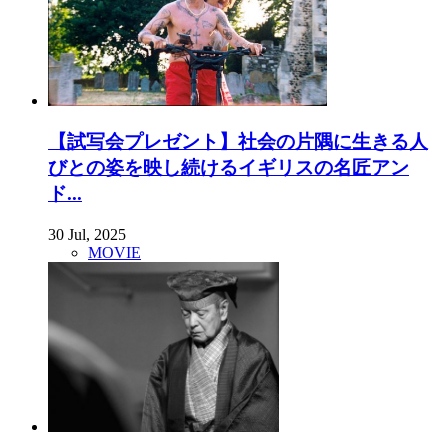
【試写会プレゼント】社会の片隅に生きる人
びとの姿を映し続けるイギリスの名匠アン
ド...
30 Jul, 2025
MOVIE