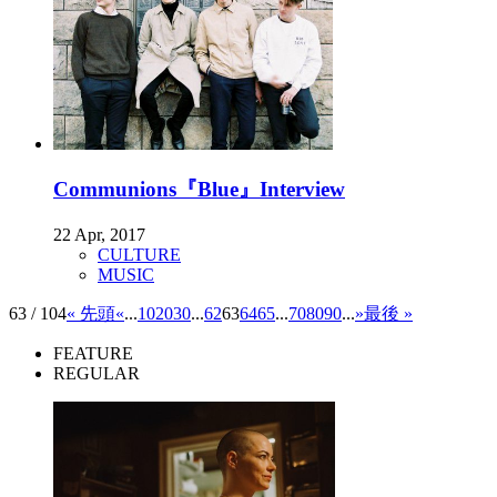
Communions『Blue』Interview
22 Apr, 2017
CULTURE
MUSIC
63 / 104
« 先頭
«
...
10
20
30
...
62
63
64
65
...
70
80
90
...
»
最後 »
FEATURE
REGULAR