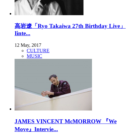
高岩遼「Ryo Takaiwa 27th Birthday Live」
Iinte...
12 May, 2017
CULTURE
MUSIC
JAMES VINCENT McMORROW 『We
Move』Intervie...