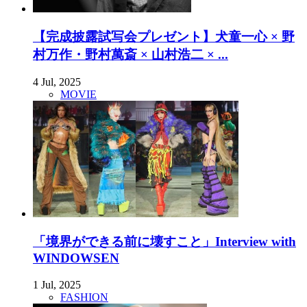
【完成披露試写会プレゼント】犬童一心 × 野
村万作・野村萬斎 × 山村浩二 × ...
4 Jul, 2025
MOVIE
「境界ができる前に壊すこと」Interview with
WINDOWSEN
1 Jul, 2025
FASHION