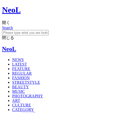
NeoL
開く
Search
閉じる
NeoL
NEWS
LATEST
FEATURE
REGULAR
FASHION
STREETSTYLE
BEAUTY
MUSIC
PHOTOGRAPHY
ART
CULTURE
CATEGORY