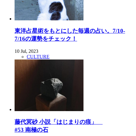
東洋占星術をもとにした毎週の占い。7/10-
7/16の運勢をチェック！
10 Jul, 2023
CULTURE
藤代冥砂 小説「はじまりの痕」
#53 南極の石