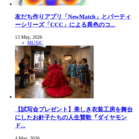
友だち作りアプリ「NewMatch」とパーティ
ーシリーズ「CCC」による異色のコ...
13 May, 2026
MUSIC
【試写会プレゼント】美しき衣装工房を舞台
にしたお針子たちの人生賛歌『ダイヤモン
ド...
4 May, 2026