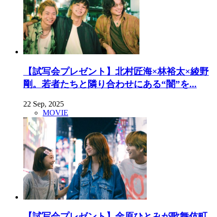
【試写会プレゼント】北村匠海×林裕太×綾野
剛。若者たちと隣り合わせにある“闇”を...
22 Sep, 2025
MOVIE
【試写会プレゼント】金原ひとみが歌舞伎町