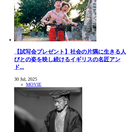
【試写会プレゼント】社会の片隅に生きる人
びとの姿を映し続けるイギリスの名匠アン
ド...
30 Jul, 2025
MOVIE