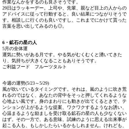
作業なんかをするのも良さそうです。
29日はラッキーデー。上司や、先輩、親など目上の人からの
アドバイスに従って行動すると、良い結果につながりそうで
す。相談しに行くのも良いですし、これまでにかけて貰った
言葉を思い出してみるのも◎。
6・鉱石の星の人
5月の全体運
運気に勢いがある月です。やる気がむくむくと湧いてきた
り、気持ちが大きくなることもありそうです。
ご利益フード フルーツタルト
今週の運勢(5/23～5/29)
風が吹いているタイミングです。それは、嵐のように吹き荒
れるのではなく、あなたの背中をそっと押してくれるような
心地よい風です。身のまわりにも動きが出てくるときで、テ
ンションが上がるような提案、ワクワクするようなお誘い、
心温まるような励ましを受け取る鉱石の星の人も少なくない
はず。その一方で、ある意味、試練のように思える出来事が
起こる人も、もしかしたらいるかもしれません。けれども、