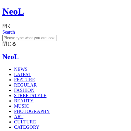
NeoL
開く
Search
閉じる
NeoL
NEWS
LATEST
FEATURE
REGULAR
FASHION
STREETSTYLE
BEAUTY
MUSIC
PHOTOGRAPHY
ART
CULTURE
CATEGORY