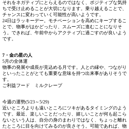
それをネガティブにとらえるのではなく、ポジティブな気持
ちで受け止めることが大切になります。乗り越えることで、
チャンスに変わっていく可能性が高いようです。
24日はラッキーデー。モチベーションを高めにキープするこ
とで、物事がはかどったり、スムーズに進むことになりそ
う。できれば、午前中からアクティブに過ごすのが良いよう
です。
7・金の星の人
5月の全体運
物事の発展や成長が見込める月です。人との縁や、つながり
といったことがとても重要な意味を持つ出来事がありそうで
す。
ご利益フード ミルクレープ
今週の運勢(5/23～5/29)
近いところよりも遠いところにツキがあるタイミングのよう
です。最近、楽しいことだったり、嬉しいことが何も起こら
ないという人は、自分の身のまわりではなく、ちょっと離れ
たところに目を向けてみるのが良さそう。可能であれば、物