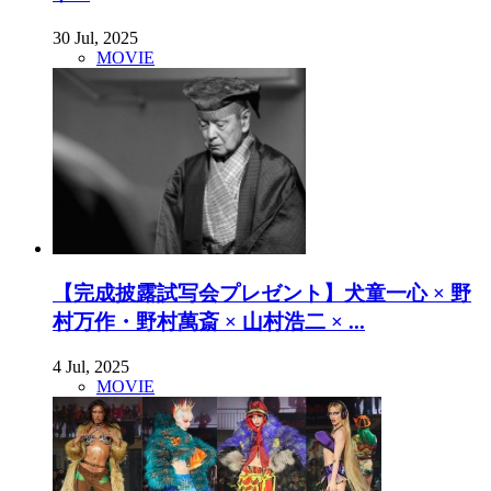
30 Jul, 2025
MOVIE
【完成披露試写会プレゼント】犬童一心 × 野
村万作・野村萬斎 × 山村浩二 × ...
4 Jul, 2025
MOVIE