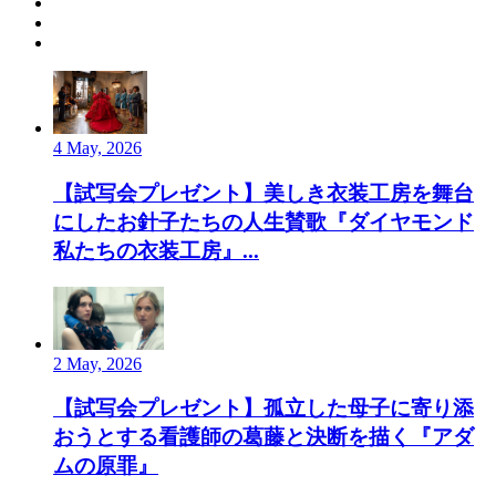
4 May, 2026
【試写会プレゼント】美しき衣装工房を舞台
にしたお針子たちの人生賛歌『ダイヤモンド
私たちの衣装工房』...
2 May, 2026
【試写会プレゼント】孤立した母子に寄り添
おうとする看護師の葛藤と決断を描く『アダ
ムの原罪』