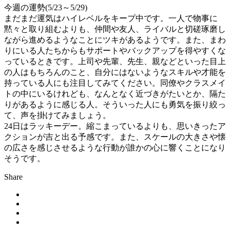
今週の運勢(5/23～5/29)
まだまだ運気はハイレベルをキープ中です。一人で物事に
黙々と取り組むよりも、仲間や友人、ライバルと切磋琢磨し
ながら進めるようなことにツキがあるようです。また、まわ
りにいる人たちからもサポートやバックアップを得やすくな
っているときです。上司や先輩、先生、親などといった目上
の人はもちろんのこと、自分にはないようなスキルや才能を
持っている人にも注目してみてください。同僚やクラスメイ
トの中にいるけれども、なんとなく近づきがたいとか、隔た
りがあるように感じる人。そういった人にも勇気を振り絞っ
て、声を掛けてみましょう。
24日はラッキーデー。縮こまっているよりも、思いきったア
クションが吉と出る予感です。また、スケールの大きさや懐
の広さを感じさせるような行動が誰かの心に響くことになり
そうです。
Share