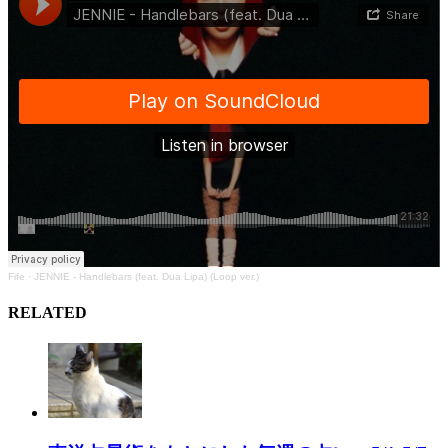
Fife
·
JENNIE - Handlebars (feat. Dua Lipa) (Loop ver.)
RELATED