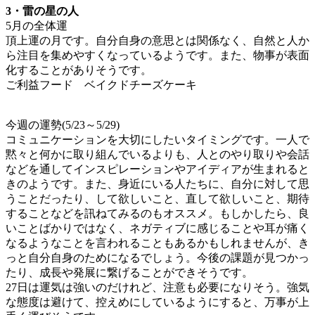
3・雷の星の人
5月の全体運
頂上運の月です。自分自身の意思とは関係なく、自然と人か
ら注目を集めやすくなっているようです。また、物事が表面
化することがありそうです。
ご利益フード ベイクドチーズケーキ
今週の運勢(5/23～5/29)
コミュニケーションを大切にしたいタイミングです。一人で
黙々と何かに取り組んでいるよりも、人とのやり取りや会話
などを通してインスピレーションやアイディアが生まれると
きのようです。また、身近にいる人たちに、自分に対して思
うことだったり、して欲しいこと、直して欲しいこと、期待
することなどを訊ねてみるのもオススメ。もしかしたら、良
いことばかりではなく、ネガティブに感じることや耳が痛く
なるようなことを言われることもあるかもしれませんが、き
っと自分自身のためになるでしょう。今後の課題が見つかっ
たり、成長や発展に繋げることができそうです。
27日は運気は強いのだけれど、注意も必要になりそう。強気
な態度は避けて、控えめにしているようにすると、万事が上