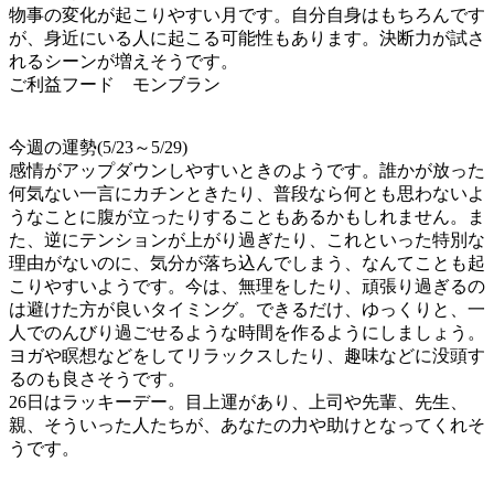
物事の変化が起こりやすい月です。自分自身はもちろんです
が、身近にいる人に起こる可能性もあります。決断力が試さ
れるシーンが増えそうです。
ご利益フード モンブラン
今週の運勢(5/23～5/29)
感情がアップダウンしやすいときのようです。誰かが放った
何気ない一言にカチンときたり、普段なら何とも思わないよ
うなことに腹が立ったりすることもあるかもしれません。ま
た、逆にテンションが上がり過ぎたり、これといった特別な
理由がないのに、気分が落ち込んでしまう、なんてことも起
こりやすいようです。今は、無理をしたり、頑張り過ぎるの
は避けた方が良いタイミング。できるだけ、ゆっくりと、一
人でのんびり過ごせるような時間を作るようにしましょう。
ヨガや瞑想などをしてリラックスしたり、趣味などに没頭す
るのも良さそうです。
26日はラッキーデー。目上運があり、上司や先輩、先生、
親、そういった人たちが、あなたの力や助けとなってくれそ
うです。