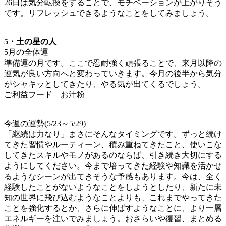
26日は気分転換をすることで、モチベーションが上がりそう
です。リフレッシュできるようなことをしてみましょう。
5・土の星の人
5月の全体運
準備運の月です。ここで忍耐強く頑張ることで、来月以降の
運気が良い方向へと変わっていきます。今月の後半から気分
がシャキッとしてきたり、やる気が出てくるでしょう。
ご利益フード お汁粉
今週の運勢(5/23～5/29)
「継続は力なり」まさにそんなタイミングです。ずっと続け
てきた習慣やルーティーン、積み重ねてきたこと、使いこな
してきたスキルやモノがあるのならば、引き続き大切にする
ようにしてください。今まで培ってきた経験や知識を活かせ
るようなシーンが出てきそうな予感もあります。今は、全く
経験したことがないようなことをしようとしたり、新たに未
知の世界に飛び込むようなことよりも、これまでやってきた
ことを強化するとか、さらに伸ばすようなことに、より一層
エネルギーを注いでみましょう。おさらいや復習、まとめる