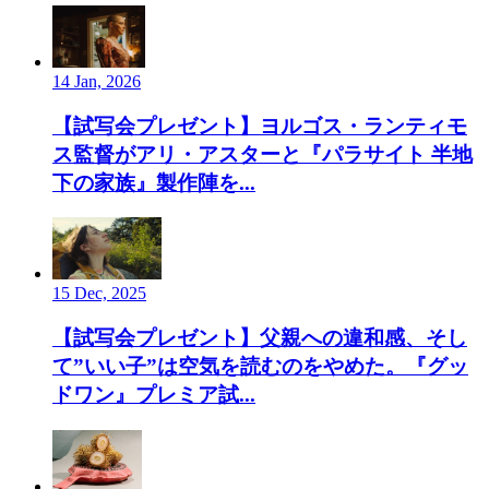
14 Jan, 2026
【試写会プレゼント】ヨルゴス・ランティモ
ス監督がアリ・アスターと『パラサイト 半地
下の家族』製作陣を...
15 Dec, 2025
【試写会プレゼント】父親への違和感、そし
て”いい子”は空気を読むのをやめた。『グッ
ドワン』プレミア試...