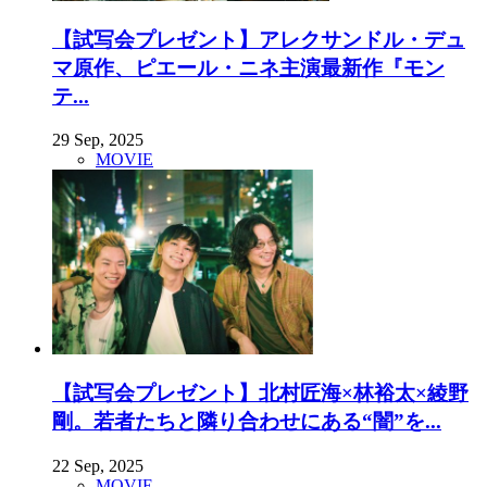
【試写会プレゼント】アレクサンドル・デュ
マ原作、ピエール・ニネ主演最新作『モン
テ...
29 Sep, 2025
MOVIE
【試写会プレゼント】北村匠海×林裕太×綾野
剛。若者たちと隣り合わせにある“闇”を...
22 Sep, 2025
MOVIE