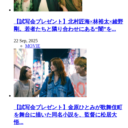
【試写会プレゼント】北村匠海×林裕太×綾野
剛。若者たちと隣り合わせにある“闇”を...
22 Sep, 2025
MOVIE
【試写会プレゼント】金原ひとみが歌舞伎町
を舞台に描いた同名小説を、監督に松居大
悟...