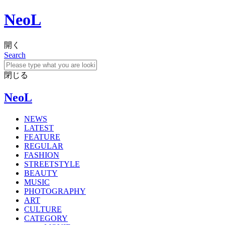
NeoL
開く
Search
閉じる
NeoL
NEWS
LATEST
FEATURE
REGULAR
FASHION
STREETSTYLE
BEAUTY
MUSIC
PHOTOGRAPHY
ART
CULTURE
CATEGORY