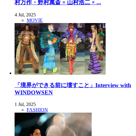
村万作・野村萬斎 × 山村浩二 × ...
4 Jul, 2025
MOVIE
「境界ができる前に壊すこと」Interview with
WINDOWSEN
1 Jul, 2025
FASHION