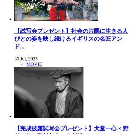
【試写会プレゼント】社会の片隅に生きる人
びとの姿を映し続けるイギリスの名匠アン
ド...
30 Jul, 2025
MOVIE
【完成披露試写会プレゼント】犬童一心 × 野