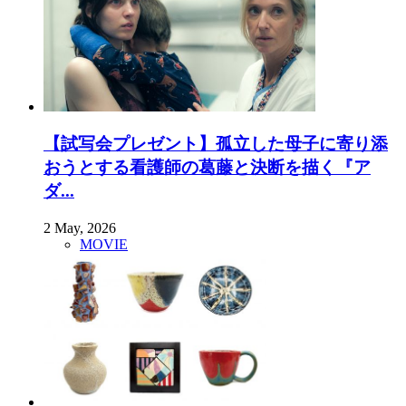
【試写会プレゼント】孤立した母子に寄り添
おうとする看護師の葛藤と決断を描く『ア
ダ...
2 May, 2026
MOVIE