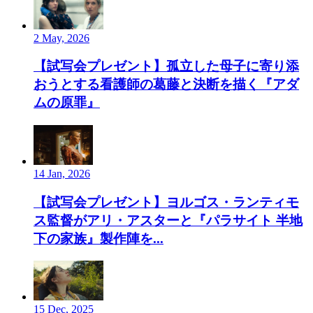
2 May, 2026
【試写会プレゼント】孤立した母子に寄り添
おうとする看護師の葛藤と決断を描く『アダ
ムの原罪』
14 Jan, 2026
【試写会プレゼント】ヨルゴス・ランティモ
ス監督がアリ・アスターと『パラサイト 半地
下の家族』製作陣を...
15 Dec, 2025