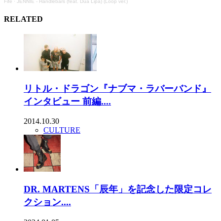
Fife
·
JENNIE - Handlebars (feat. Dua Lipa) (Loop ver.)
RELATED
リトル・ドラゴン『ナブマ・ラバーバンド』
インタビュー 前編....
2014.10.30
CULTURE
DR. MARTENS「辰年」を記念した限定コレ
クション....