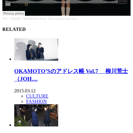
Fife
·
JENNIE - Handlebars (feat. Dua Lipa) (Loop ver.)
RELATED
OKAMOTO’Sのアドレス帳 Vol.7 柳川荒士
（JOH....
2015.03.12
CULTURE
FASHION