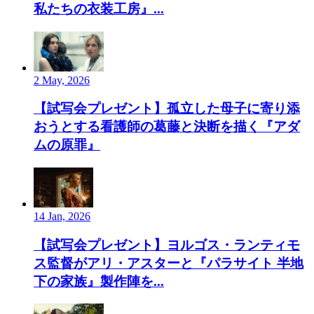
私たちの衣装工房』...
2 May, 2026
【試写会プレゼント】孤立した母子に寄り添
おうとする看護師の葛藤と決断を描く『アダ
ムの原罪』
14 Jan, 2026
【試写会プレゼント】ヨルゴス・ランティモ
ス監督がアリ・アスターと『パラサイト 半地
下の家族』製作陣を...