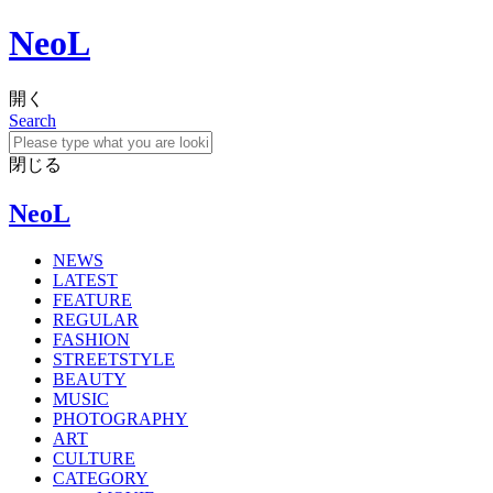
NeoL
開く
Search
閉じる
NeoL
NEWS
LATEST
FEATURE
REGULAR
FASHION
STREETSTYLE
BEAUTY
MUSIC
PHOTOGRAPHY
ART
CULTURE
CATEGORY