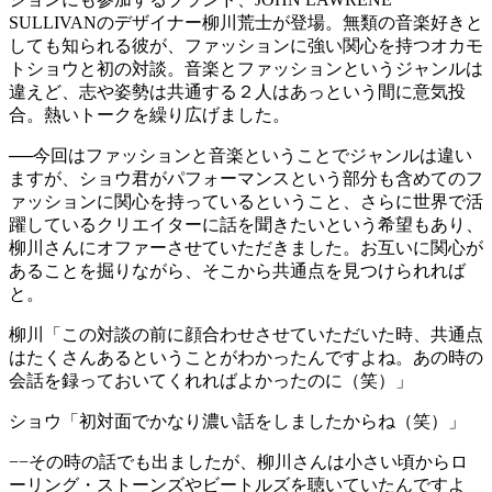
SULLIVANのデザイナー柳川荒士が登場。無類の音楽好きと
しても知られる彼が、ファッションに強い関心を持つオカモ
トショウと初の対談。音楽とファッションというジャンルは
違えど、志や姿勢は共通する２人はあっという間に意気投
合。熱いトークを繰り広げました。
──今回はファッションと音楽ということでジャンルは違い
ますが、ショウ君がパフォーマンスという部分も含めてのフ
ァッションに関心を持っているということ、さらに世界で活
躍しているクリエイターに話を聞きたいという希望もあり、
柳川さんにオファーさせていただきました。お互いに関心が
あることを掘りながら、そこから共通点を見つけられれば
と。
柳川
「この対談の前に顔合わせさせていただいた時、共通点
はたくさんあるということがわかったんですよね。あの時の
会話を録っておいてくれればよかったのに（笑）」
ショウ
「初対面でかなり濃い話をしましたからね（笑）」
−−その時の話でも出ましたが、柳川さんは小さい頃からロ
ーリング・ストーンズやビートルズを聴いていたんですよ