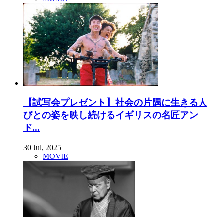
【試写会プレゼント】社会の片隅に生きる人
びとの姿を映し続けるイギリスの名匠アン
ド...
30 Jul, 2025
MOVIE