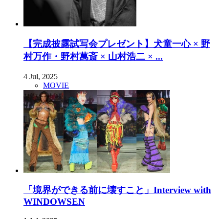
【完成披露試写会プレゼント】犬童一心 × 野
村万作・野村萬斎 × 山村浩二 × ...
4 Jul, 2025
MOVIE
「境界ができる前に壊すこと」Interview with
WINDOWSEN