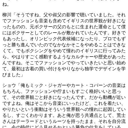
ね。
柳川
「そうですね、父や叔父の影響で聴いていました。それ
でファッションも音楽も含めてイギリスの世界観が好きにな
ったものの、元ボクサーの父のもとに生まれた運命として僕
にはボクサーとしてのレールが敷かれていたんです。好きで
もあったし、オリンピック代表候補になったり、プロでもず
っと勝ち進んでいたのでなかなかそこをやめることはできな
くて。でもボクシングをやめて憧れのイギリスに行ってみた
ら、やはりすごく感動するようなカルチャーや歴史があった
んですね。そこでファッションでやっていきたいと思い始め
て、最初は古着の買い付けをやりなから独学でデザインを学
びました」
ショウ
「俺もミック・ジャガーやカート・コバーンの音楽は
もちろん、ファッションや佇まいもすごく格好いいと思っ
て、その世界観ごと好きになったんです。だから動機が近い
ですよね。俺はそこから音楽にいったけど、これを着たい、
やりたいという衝動はそういう世界観への憧れに起因してい
るし、すごくわかります。あと俺が思う共通点として、荒士
さんはテーラードというルーツを持ったまま、それを自分流
に、今の時代にどう見せるかという勝負の仕方をしている。