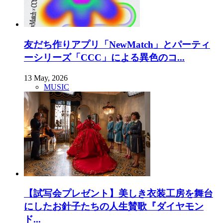
友だち作りアプリ「NewMatch」とパーティ
ーシリーズ「CCC」による異色のコ...
13 May, 2026
MUSIC
【試写会プレゼント】美しき衣装工房を舞台
にしたお針子たちの人生賛歌『ダイヤモン
ド...