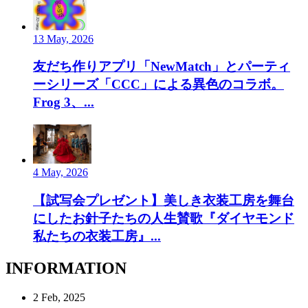
13 May, 2026
友だち作りアプリ「NewMatch」とパーティ
ーシリーズ「CCC」による異色のコラボ。
Frog 3、...
4 May, 2026
【試写会プレゼント】美しき衣装工房を舞台
にしたお針子たちの人生賛歌『ダイヤモンド
私たちの衣装工房』...
INFORMATION
2 Feb, 2025