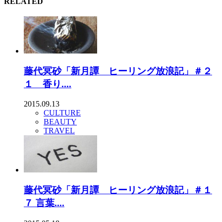
RELATED
藤代冥砂「新月譚 ヒーリング放浪記」＃２
１ 香り....
2015.09.13
CULTURE
BEAUTY
TRAVEL
藤代冥砂「新月譚 ヒーリング放浪記」＃１
７ 言葉....