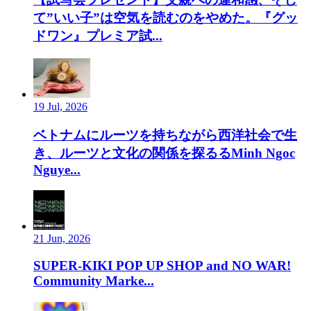
て”いい子”は空気を読むのをやめた。『グッ
ドワン』プレミア試...
19 Jul, 2026
ベトナムにルーツを持ちながら西洋社会で生
き、ルーツと文化の関係を探るるMinh Ngoc
Nguye...
21 Jun, 2026
SUPER-KIKI POP UP SHOP and NO WAR!
Community Marke...