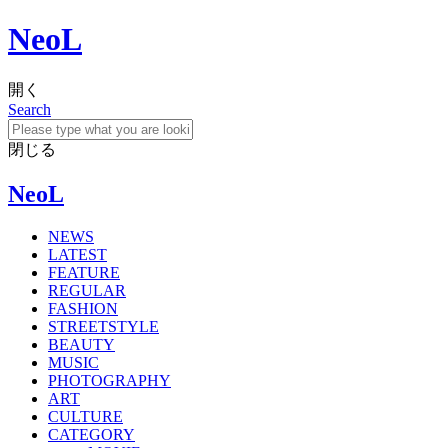
NeoL
開く
Search
閉じる
NeoL
NEWS
LATEST
FEATURE
REGULAR
FASHION
STREETSTYLE
BEAUTY
MUSIC
PHOTOGRAPHY
ART
CULTURE
CATEGORY