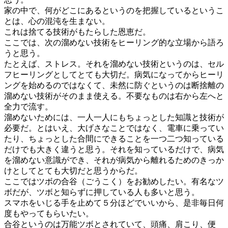
家の中で、何がどこにあるというのを把握しているというこ
とは、心の混沌を生まない。
これは捨てる技術がもたらした恩恵だ。
ここでは、次の溜めない技術をヒーリング的な立場から語ろ
うと思う。
たとえば、ストレス。それを溜めない技術というのは、セル
フヒーリングとしてとても大切だ。病気になってからヒーリ
ングを始めるのではなくて、未然に防ぐというのは断捨離の
溜めない技術がそのまま使える。不要なものは右から左へと
全力で流す。
溜めないためには、一人一人にもちょっとした知識と技術が
必要だ。とはいえ、大げさなことではなく、電車に乗ってい
たり、ちょっとした合間にできることを一つ二つ知っている
だけでも大きく違うと思う。それを知っているだけで、病気
を溜めない意識ができ、それが病気から離れるためのきっか
けとしてとても大切だと思うからだ。
ここではツボの合谷（ごうこく）をお勧めしたい。有名なツ
ボだが、ツボと知らずに押している人も多いと思う。
スマホをいじる手を止めて５分ほどでいいから、是非毎日何
度もやってもらいたい。
合谷というのは万能ツボとされていて、頭痛、肩こり、便