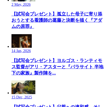
2 May, 2026
【試写会プレゼント】孤立した母子に寄り添
おうとする看護師の葛藤と決断を描く『アダ
ムの原罪』
14 Jan, 2026
【試写会プレゼント】ヨルゴス・ランティモ
ス監督がアリ・アスターと『パラサイト 半地
下の家族』製作陣を...
15 Dec, 2025
【試写会プレゼント】父親への違和感、そし