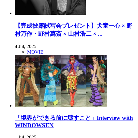
【完成披露試写会プレゼント】犬童一心 × 野
村万作・野村萬斎 × 山村浩二 × ...
4 Jul, 2025
MOVIE
「境界ができる前に壊すこと」Interview with
WINDOWSEN
1 Jul, 2025