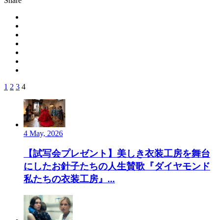
Share
1
2
3
4
4 May, 2026
【試写会プレゼント】美しき衣装工房を舞台
にしたお針子たちの人生賛歌『ダイヤモンド
私たちの衣装工房』...