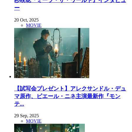
杉咲花『ミーツ・ザ・ワールド』インタビュ
ー
20 Oct, 2025
MOVIE
【試写会プレゼント】アレクサンドル・デュ
マ原作、ピエール・ニネ主演最新作『モン
テ...
29 Sep, 2025
MOVIE