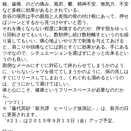
秘、歯痛、のどの痛み、風邪、鬱、精神不安、無気力、不安
など多岐に効果があるとされている。
合谷の場所は手の親指と人差指の骨の付け根にあって、押せ
ばジーンとするから見つけやすいと思う。
それを痛くならない程度に刺激するのだが、押す指をゆっく
り回転させてもいいし、数秒押し続け数秒離すというのを繰
り返してもいい。痛心地よいやり方で刺激を与えてあげる
と、肩こりや頭痛などには割とすぐに効果がある。手にある
ツボなので、シチュエーションを選ばずにさっと出来るとい
うのも良い。
面倒なメールにすぐに対応して終わらせてしまうかのよう
に、いらないシャツを捨ててしまうかのように、病の兆しは
すぐにリリースしてしまおう。くれぐれも溜めるというの
は、どうにかして避けてほしい。
体と心にこそ、健康というフリースペースが必要なのだか
ら。
（つづく）
※『藤代冥砂「新月譚 ヒーリング放浪記」』は、新月の日
に更新されます。
「#２１」は２０１５年９月１３日（金）アップ予定。