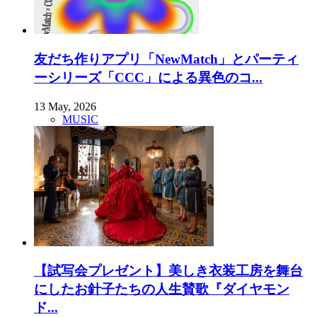
友だち作りアプリ「NewMatch」とパーティ
ーシリーズ「CCC」による異色のコ...
13 May, 2026
MUSIC
【試写会プレゼント】美しき衣装工房を舞台
にしたお針子たちの人生賛歌『ダイヤモン
ド...