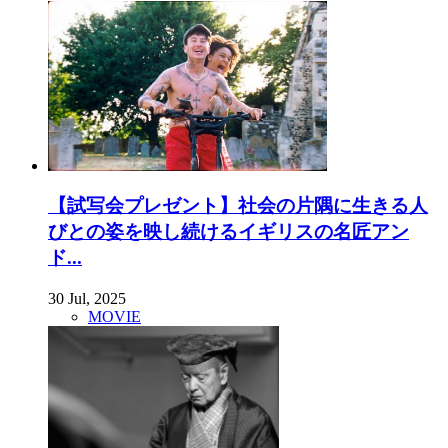
【試写会プレゼント】社会の片隅に生きる人
びとの姿を映し続けるイギリスの名匠アン
ド...
30 Jul, 2025
MOVIE