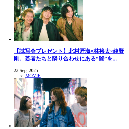
【試写会プレゼント】北村匠海×林裕太×綾野
剛。若者たちと隣り合わせにある“闇”を...
22 Sep, 2025
MOVIE