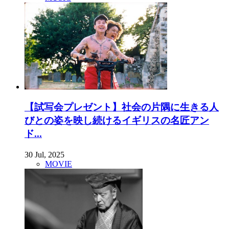
【試写会プレゼント】社会の片隅に生きる人
びとの姿を映し続けるイギリスの名匠アン
ド...
30 Jul, 2025
MOVIE