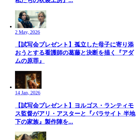
私たちの衣装工房』...
2 May, 2026
【試写会プレゼント】孤立した母子に寄り添
おうとする看護師の葛藤と決断を描く『アダ
ムの原罪』
14 Jan, 2026
【試写会プレゼント】ヨルゴス・ランティモ
ス監督がアリ・アスターと『パラサイト 半地
下の家族』製作陣を...