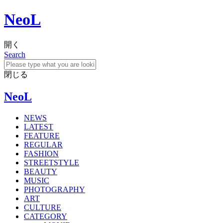
NeoL
開く
Search
閉じる
NeoL
NEWS
LATEST
FEATURE
REGULAR
FASHION
STREETSTYLE
BEAUTY
MUSIC
PHOTOGRAPHY
ART
CULTURE
CATEGORY