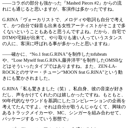
——コラボの部分も強かった『Mashed Pieces #2』からの流
れにも通じると思いますが、客演作は多かったですね。
G.RINA
「ヴォーカリストで、メロディや歌詞も自分で考え
て、かつ自分で録音も出来る女性アーティストがそこまで多
くないということもあると思うんですよね。だから、自宅で
DTMや宅録が出来て、やり取りも速い人っていうスタンス
の人に、客演に呼ばれる事が多かったと思いますね」
——確かに、“No.1 feat.G.RINA”を制作したtofubeats
や、“Lose Myself feat.G.RINA,藤井洋平”を制作したOMSBな
どはそういったタイプではありますね。また、ZEN-LA-
ROCKとのサマー・チューン“MOON feat G.RINA”という動
きにも驚かされました。
G.RINA
「私も驚きました（笑）。私自身、彼の音楽が好き
だし、声をかけてくれたのは嬉しかったですね。もともと、
90年代的なサウンドを基調にしたコンピレーションの企画を
考えてたんですよ。それは自分が歌うんじゃなくて、興味の
あるトラックメイカーや、MC、シンガーを組み合わせて、
パッケージするっていう形態で」