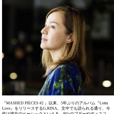
『MASHED PIECES #2 』以来、5年ぶりのアルバム『Lotta
Love』をリリースするG.RINA。文中でも語られる通り、今
作は彼女のベーシックといえる、80’sのブギーやディスコ、