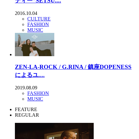
ティー”SETSU....
2016.10.04
CULTURE
FASHION
MUSIC
ZEN-LA-ROCK / G.RINA / 鎮座DOPENESS
によるユ....
2019.08.09
FASHION
MUSIC
FEATURE
REGULAR