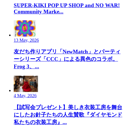
SUPER-KIKI POP UP SHOP and NO WAR!
Community Marke...
13 May, 2026
友だち作りアプリ「NewMatch」とパーティ
ーシリーズ「CCC」による異色のコラボ。
Frog 3、...
4 May, 2026
【試写会プレゼント】美しき衣装工房を舞台
にしたお針子たちの人生賛歌『ダイヤモンド
私たちの衣装工房』...