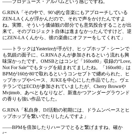
——プロデュース・アルバムという感じですね。
G.RINA
「その中で、90’s的な音楽にもアプローチしている
ZEN-LAくんが浮かんだので、それで声をかけたんですよ
ね。実際、そういう価値観の部分でも意気投合することが出
来て。そのプロジェクト自体は進まなかったんですけど、逆
にZEN-LAくんから、彼の楽曲にオファーをしてくれて」
——トラックはYasterizeが手がけ、ヒップホップ・シーンで
も気鋭の面子に、G.RINAさんが参加されるという流れも興
味深かったです。OMSBとはコンピ「160or80」収録の“Love,
Not For Sale”でもタッグを組まれてましたね。「160or80」は
BPMが160か80で取れるというコンセプトで纏められた、ヒ
ップホップやベース、JUKEを中心にした作品でした。ヴェ
テランではECDが参加されていましたが、Cherry Brownや
Mvjimob、あべともなりなど、新進かつアンダーグラウンド
の香りも強い作品でした。
G.RINA
「私自身、DJ活動の初期には、ドラムンベースとヒ
ップホップを繋いでたりしたんですよ」
——BPMを倍加したりハーフでとると繋げますね、確か
に。