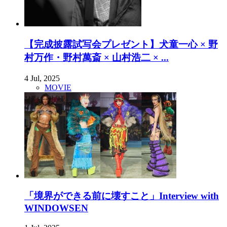
【完成披露試写会プレゼント】犬童一心 × 野
村万作・野村萬斎 × 山村浩二 × ...
4 Jul, 2025
MOVIE
「境界ができる前に壊すこと」Interview with
WINDOWSEN