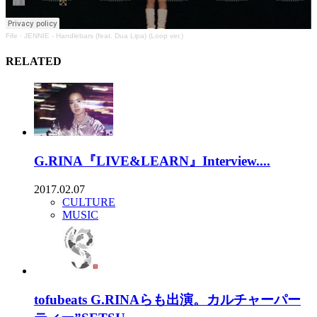
Fife
·
JENNIE - Handlebars (feat. Dua Lipa) (Loop ver.)
RELATED
G.RINA『LIVE&LEARN』Interview....
2017.02.07
CULTURE
MUSIC
tofubeats G.RINAらも出演。カルチャーパー