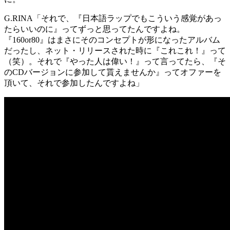
G.RINA
「それで、『日本語ラップでもこういう感覚があっ
たらいいのに』ってずっと思ってたんですよね。
『160or80』はまさにそのコンセプトが形になったアルバム
だったし、ネット・リリースされた時に『これこれ！』って
（笑）。それで『やった人は偉い！』って言ってたら、『そ
のCDバージョンに参加して貰えませんか』ってオファーを
頂いて、それで参加したんですよね」