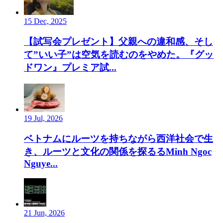
15 Dec, 2025
【試写会プレゼント】父親への違和感、そし
て”いい子”は空気を読むのをやめた。『グッ
ドワン』プレミア試...
19 Jul, 2026
ベトナムにルーツを持ちながら西洋社会で生
き、ルーツと文化の関係を探るるMinh Ngoc
Nguye...
21 Jun, 2026