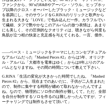
ファンクから、90’sのR&Bやアーバン・ソウル、ヒップホッ
プ以降のクロス・オーバーしたブラック・ミュージックなど
を基調にし、そのサウンドをG.RINAのリリックと歌声から
生まれる大きな「LOVE」で包み込んだ一作。カラフルでい
て繊細、タフで艶やかなこのアルバムの放つ表情は、あまり
にも美しく、その圧倒的なクオリティは、聴きながら何度も
鳥肌が立つ程の快楽と充足感を与えてくれる。一言、傑作。
——ベース・ミュージックをテーマにしたコンセプチュアル
なアルバムだった『Mashed Pieces #2』からは5年、オリジナ
ル・アルバム「大都市を電車はゆく」からは8年ぶりのアル
バムとなりますね。その間の時間について教えて下さい。
G.RINA
「生活の変化が大きかった時間でしたね。『Mashed
Pieces #2』から、現在までのあいだに、子供が二人生まれた
ので、制作に集中する時間が纏めて取れなかったんですよ
ね。なので、物理的にソロ作の制作が難しくて。ただ、全部
を自分が制作するソロを作るのは難しかったんですが、フィ
ーチャリングでは制作もさせて頂いて」