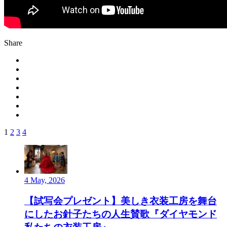
Share
1
2
3
4
4 May, 2026
【試写会プレゼント】美しき衣装工房を舞台
にしたお針子たちの人生賛歌『ダイヤモンド