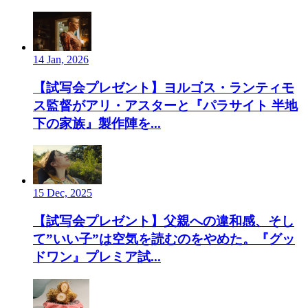
14 Jan, 2026
【試写会プレゼント】ヨルゴス・ランティモ
ス監督がアリ・アスターと『パラサイト 半地
下の家族』製作陣を...
15 Dec, 2025
【試写会プレゼント】父親への違和感、そし
て”いい子”は空気を読むのをやめた。『グッ
ドワン』プレミア試...