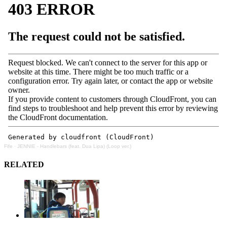
Fife
·
JENNIE - Handlebars (feat. Dua Lipa) (Loop ver.)
RELATED