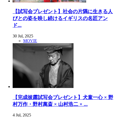
【試写会プレゼント】社会の片隅に生きる人
びとの姿を映し続けるイギリスの名匠アン
ド...
30 Jul, 2025
MOVIE
【完成披露試写会プレゼント】犬童一心 × 野
村万作・野村萬斎 × 山村浩二 × ...
4 Jul, 2025