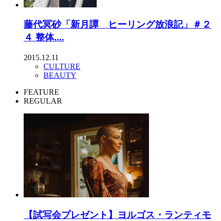
藤代冥砂「新月譚 ヒーリング放浪記」＃２
４ 整体....
2015.12.11
CULTURE
BEAUTY
FEATURE
REGULAR
【試写会プレゼント】ヨルゴス・ランティモ