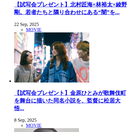
【試写会プレゼント】北村匠海×林裕太×綾野
剛。若者たちと隣り合わせにある“闇”を...
22 Sep, 2025
MOVIE
【試写会プレゼント】金原ひとみが歌舞伎町
を舞台に描いた同名小説を、監督に松居大
悟...
8 Sep, 2025
MOVIE