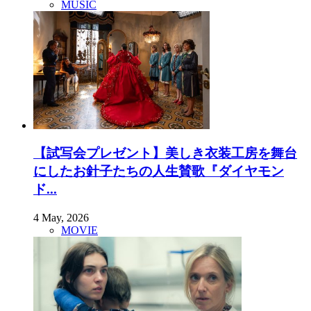
MUSIC
【試写会プレゼント】美しき衣装工房を舞台
にしたお針子たちの人生賛歌『ダイヤモン
ド...
4 May, 2026
MOVIE