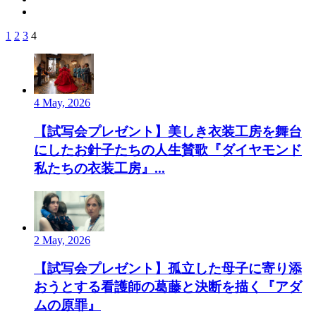
1
2
3
4
4 May, 2026
【試写会プレゼント】美しき衣装工房を舞台
にしたお針子たちの人生賛歌『ダイヤモンド
私たちの衣装工房』...
2 May, 2026
【試写会プレゼント】孤立した母子に寄り添
おうとする看護師の葛藤と決断を描く『アダ
ムの原罪』