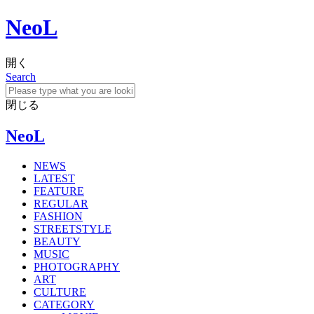
NeoL
開く
Search
閉じる
NeoL
NEWS
LATEST
FEATURE
REGULAR
FASHION
STREETSTYLE
BEAUTY
MUSIC
PHOTOGRAPHY
ART
CULTURE
CATEGORY