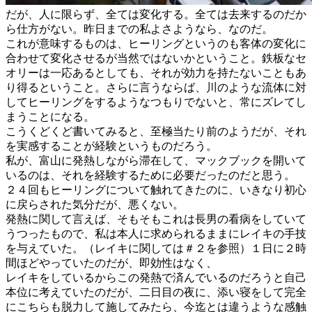
だが、人に限らず、全ては変化する。全ては去来するのだか
ら仕方がない。昨日までの私よさようなら、なのだ。
これが意味するものは、ヒーリングというのも客体の変化に
合わせて変化させるが当然ではないかということ。鉄板なセ
オリーは一応あるとしても、それが効力を持たないこともあ
り得るということ。さらに言うならば、川のような流体に対
してヒーリングをするようなつもりでないと、常にズレてし
まうことになる。
こうくどくど書いてみると、至極当たり前のようだが、それ
を実感することが経験というものだろう。
私が、富山に発熱しながら滞在して、マックブックを開いて
いるのは、それを経験するために必要だったのだと思う。
２４回もヒーリングについて触れてきたのに、いきなり初心
に戻らされた気分だが、悪くない。
発熱に関して言えば、そもそもこれは長男の看病をしていて
うつったもので、私は本人に求められるままにレイキの手技
を与えていた。（レイキに関しては＃２を参照）１日に２時
間ほどやっていたのだが、即効性はなく、
レイキをしているからこの発熱で済んでいるのだろうと自己
本位に考えていたのだが、二日目の夜に、添い寝をして完全
にこちらも脱力して施してみたら、今迄とは違うような感触