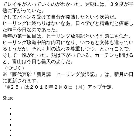
でレイキが入っていくのがわかった。翌朝には、３９度が平
熱に下がっていた。
そしてバトンを受けて自分が発熱したという次第だ。
ヒーリングに終わりはないなあ、日々学びと精進だと痛感し
た昨日今日なのであった。
新年の第一回目は、ヒーリング放浪記という副題にも似た、
ヒーリング珍道中的な内容になり、いつもと文体も違ってい
るようだが、それも川の流れを尊重しつつ、ということで。
そして一晩がたった。熱は下がっている。カーテンを開ける
と、富山は今日も曇天のようだ。
（つづく）
※『藤代冥砂「新月譚 ヒーリング放浪記」』は、新月の日
に更新されます。
「#２５」は２０１６年２月８日（月）アップ予定。
Share