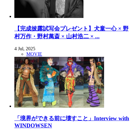
【完成披露試写会プレゼント】犬童一心 × 野
村万作・野村萬斎 × 山村浩二 × ...
4 Jul, 2025
MOVIE
「境界ができる前に壊すこと」Interview with
WINDOWSEN