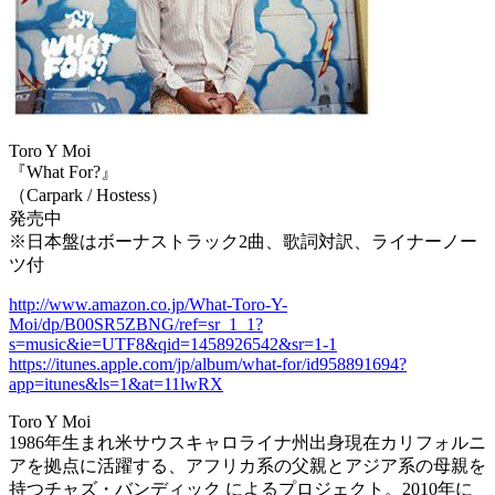
Toro Y Moi
『What For?』
（Carpark / Hostess）
発売中
※日本盤はボーナストラック2曲、歌詞対訳、ライナーノー
ツ付
http://www.amazon.co.jp/What-Toro-Y-
Moi/dp/B00SR5ZBNG/ref=sr_1_1?
s=music&ie=UTF8&qid=1458926542&sr=1-1
https://itunes.apple.com/jp/album/what-for/id958891694?
app=itunes&ls=1&at=11lwRX
Toro Y Moi
1986年生まれ米サウスキャロライナ州出身現在カリフォルニ
アを拠点に活躍する、アフリカ系の父親とアジア系の母親を
持つチャズ・バンディック によるプロジェクト。2010年に