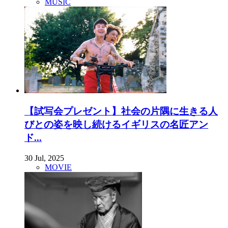
MUSIC
【試写会プレゼント】社会の片隅に生きる人
びとの姿を映し続けるイギリスの名匠アン
ド...
30 Jul, 2025
MOVIE