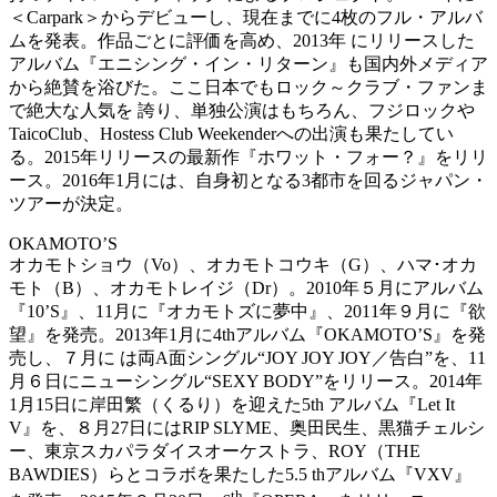
＜Carpark＞からデビューし、現在までに4枚のフル・アルバ
ムを発表。作品ごとに評価を高め、2013年 にリリースした
アルバム『エニシング・イン・リターン』も国内外メディア
から絶賛を浴びた。ここ日本でもロック～クラブ・ファンま
で絶大な人気を 誇り、単独公演はもちろん、フジロックや
TaicoClub、Hostess Club Weekenderへの出演も果たしてい
る。2015年リリースの最新作『ホワット・フォー？』をリリ
ース。2016年1月には、自身初となる3都市を回るジャパン・
ツアーが決定。
OKAMOTO’S
オカモトショウ（Vo）、オカモトコウキ（G）、ハマ･オカ
モト（B）、オカモトレイジ（Dr）。2010年５月にアルバム
『10’S』、11月に『オカモトズに夢中』、2011年９月に『欲
望』を発売。2013年1月に4thアルバム『OKAMOTO’S』を発
売し、７月に は両A面シングル“JOY JOY JOY／告白”を、11
月６日にニューシングル“SEXY BODY”をリリース。2014年
1月15日に岸田繁（くるり）を迎えた5th アルバム『Let It
V』を、８月27日にはRIP SLYME、奥田民生、黒猫チェルシ
ー、東京スカパラダイスオーケストラ、ROY（THE
BAWDIES）らとコラボを果たした5.5 thアルバム『VXV』
th