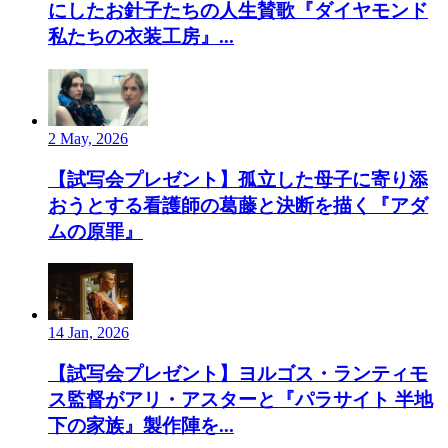
にしたお針子たちの人生賛歌『ダイヤモンド
私たちの衣装工房』...
2 May, 2026
【試写会プレゼント】孤立した母子に寄り添
おうとする看護師の葛藤と決断を描く『アダ
ムの原罪』
14 Jan, 2026
【試写会プレゼント】ヨルゴス・ランティモ
ス監督がアリ・アスターと『パラサイト 半地
下の家族』製作陣を...