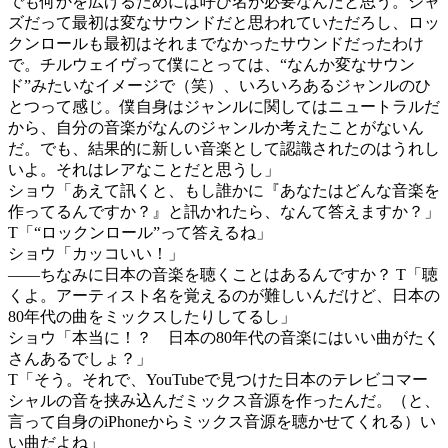
でも何かを広げるためには呼び名が必要なんだと思う。ジャ
ズだって最初は変なサウンドだと思われていただろし、ロッ
クンロールも最初はそれまでなかったサウンドだったわけ
で。チルウェイヴって僕にとっては、“なんか変なサウン
ド”みたいなイメージで（笑）、いろいろあるジャンルのひ
とつって感じ。僕自身はジャンルに関してはニュートラルだ
から、自分の音楽がなんのジャンルか考えたことがないん
だ。でも、結果的に新しい音楽として認識されたのはうれし
いよ。それはレアなことだと思うし」
ショウ
「あえて訊くと、もし誰かに『あなたはどんな音楽を
作ってるんですか？』と訊かれたら、なんて答えますか？」
T
「“ロックンロール”って答えるね」
ショウ
「カッコいい！」
——ちなみに日本の音楽を聴くことはあるんですか？
T
「聴
くよ。アーティスト名を覚えるのが難しいんだけど、日本の
80年代の曲をミックスしたりしてるし」
ショウ
「本当に！？ 日本の80年代の音楽にはいい曲がたく
さんあるでしょ？」
T
「そう。それで、YouTubeで見つけた日本のテレビコマー
シャルの音を挟み込んだミックス音源を作ったんだ。（と、
言って自身のiPhoneからミックス音源を聴かせてくれる）い
い曲だよね」