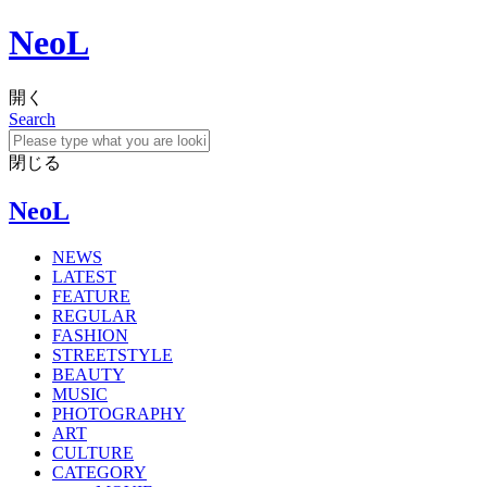
NeoL
開く
Search
閉じる
NeoL
NEWS
LATEST
FEATURE
REGULAR
FASHION
STREETSTYLE
BEAUTY
MUSIC
PHOTOGRAPHY
ART
CULTURE
CATEGORY