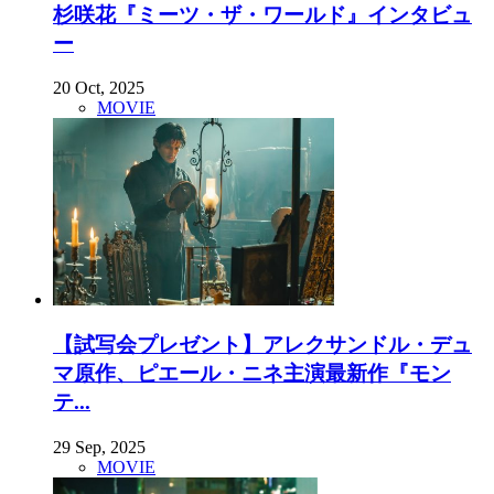
杉咲花『ミーツ・ザ・ワールド』インタビュ
ー
20 Oct, 2025
MOVIE
【試写会プレゼント】アレクサンドル・デュ
マ原作、ピエール・ニネ主演最新作『モン
テ...
29 Sep, 2025
MOVIE