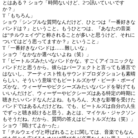
とはある？
ショウ
「時間ないけど、2つ訊いていいです
か？」
T
「もちろん」
ショウ
「シンプルな質問なんだけど、ひとつは『一番好きな
バンドは？』ということ。もうひとつは、『あなたの音楽
は“チルウェイヴ”と称されることが多いと思うけど、それに
ついてはどう思ってますか？』ということ」
T
「一番好きなバンドは……難しいな」
ショウ
「なかなか選べないよね（笑）」
T
「ビートルズみたいなバンドかな。すごくアイコニックな
バンドだと思うから。彼らはパーフェクトと言っても過言で
はないし、アーティスト性もサウンドプロダクションも素晴
らしい。そういう意味でもビートルズかザ・ビーチ・ボーイ
ズかな。ウィーザーやピクシーズみたいなバンドを挙げても
いいんだけど、ウィーザーやピクシーズはある特定の時期に
聴きたいバンドなんだよね。もちろん、大きな影響を受けた
バンドではあるんだけどね。でも、ビートルズは自分の人生
でずっと聴き続けると思う。あとは、マイケル・ジャクソン
もそうだね。だから、質問の答えはビートルズだね（笑）」
ショウ
「聞けてよかった」
T
「チルウェイヴと呼ばれることに関しては、音楽でもなん