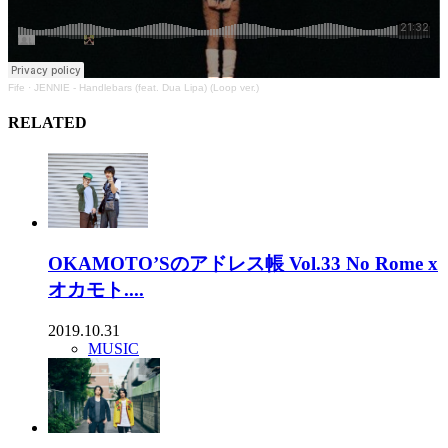
Fife
·
JENNIE - Handlebars (feat. Dua Lipa) (Loop ver.)
RELATED
OKAMOTO’Sのアドレス帳 Vol.33 No Rome x
オカモト....
2019.10.31
MUSIC