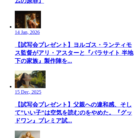
ムの原罪』
14 Jan, 2026
【試写会プレゼント】ヨルゴス・ランティモ
ス監督がアリ・アスターと『パラサイト 半地
下の家族』製作陣を...
15 Dec, 2025
【試写会プレゼント】父親への違和感、そし
て”いい子”は空気を読むのをやめた。『グッ
ドワン』プレミア試...