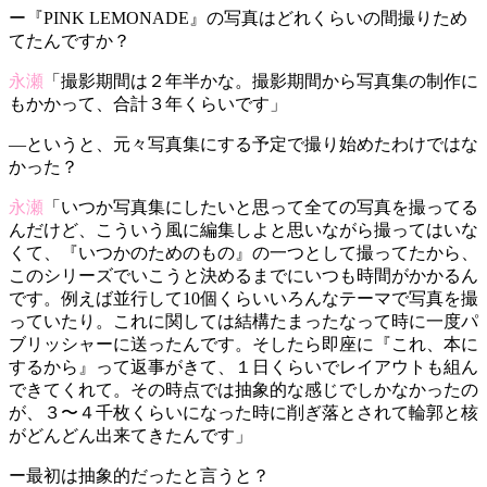
ー『PINK LEMONADE』の写真はどれくらいの間撮りため
てたんですか？
永瀬
「撮影期間は２年半かな。撮影期間から写真集の制作に
もかかって、合計３年くらいです」
—というと、元々写真集にする予定で撮り始めたわけではな
かった？
永瀬
「いつか写真集にしたいと思って全ての写真を撮ってる
んだけど、こういう風に編集しよと思いながら撮ってはいな
くて、『いつかのためのもの』の一つとして撮ってたから、
このシリーズでいこうと決めるまでにいつも時間がかかるん
です。例えば並行して10個くらいいろんなテーマで写真を撮
っていたり。これに関しては結構たまったなって時に一度パ
ブリッシャーに送ったんです。そしたら即座に『これ、本に
するから』って返事がきて、１日くらいでレイアウトも組ん
できてくれて。その時点では抽象的な感じでしかなかったの
が、３〜４千枚くらいになった時に削ぎ落とされて輪郭と核
がどんどん出来てきたんです」
ー最初は抽象的だったと言うと？