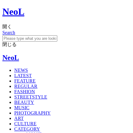
NeoL
開く
Search
閉じる
NeoL
NEWS
LATEST
FEATURE
REGULAR
FASHION
STREETSTYLE
BEAUTY
MUSIC
PHOTOGRAPHY
ART
CULTURE
CATEGORY