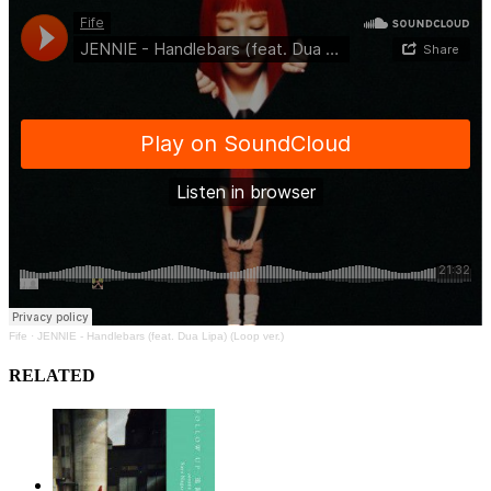
Fife
·
JENNIE - Handlebars (feat. Dua Lipa) (Loop ver.)
RELATED