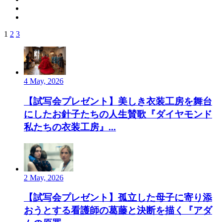
1
2
3
4 May, 2026
【試写会プレゼント】美しき衣装工房を舞台
にしたお針子たちの人生賛歌『ダイヤモンド
私たちの衣装工房』...
2 May, 2026
【試写会プレゼント】孤立した母子に寄り添
おうとする看護師の葛藤と決断を描く『アダ