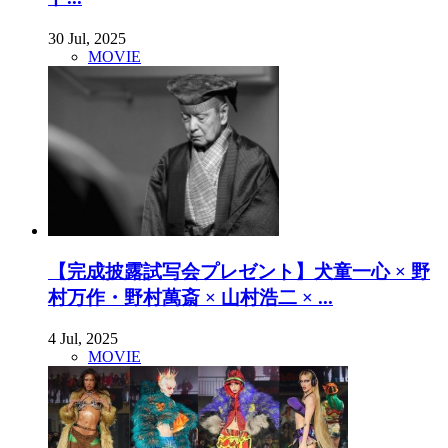
30 Jul, 2025
MOVIE
【完成披露試写会プレゼント】犬童一心 × 野
村万作・野村萬斎 × 山村浩二 × ...
4 Jul, 2025
MOVIE