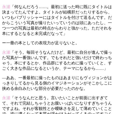
永瀬
「何なんだろう……。最初に送った時に既にタイトルは
決まってたんですよ。タイトルが結構肝だったりするから、
いつもパブリッシャーにはタイトルを付けて送るんです。だ
からこういう写真が撮りたいっていうのは頭にあったし、一
つ一つの写真は最初の時点からわりと強かった。ただそれを
本にするとなると未完成だなって」
ー一冊の本としての表現力が足りないと。
永瀬
「そう。毎回そうなんだけど、最初に自分が進んで撮っ
た写真が一番強いんです。でもそれだと強いだけで終わっち
ゃう。本にするとか、作品群にするために撮っていくと、す
ごく大きな作品になるというか、テーマになるから……」
—ああ、一番最初に撮ったものはあまりにもヴィジョンがは
っきりしてるから見る側のイマジネーションがそこかしこに
挟める余白みたいな部分が必要だったのかな。
永瀬
「そうなんだと思う。言いたいことが前面に出すぎて
て、それで完結しちゃうとお腹いっぱいになりすぎちゃうん
ですよね。それが客観性とか曖昧さを足して薄めていくこと
で、逆に濃くなって本質が浮かび上がってくるのってすごく