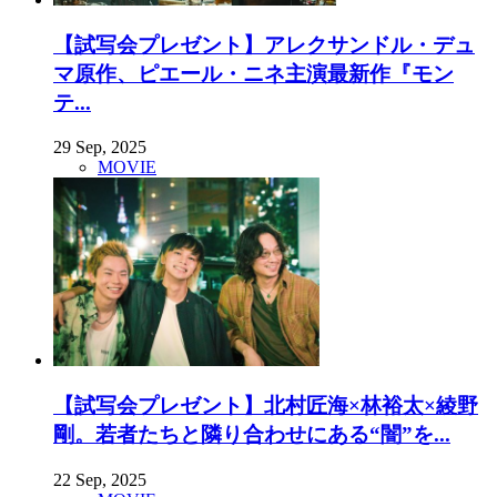
【試写会プレゼント】アレクサンドル・デュ
マ原作、ピエール・ニネ主演最新作『モン
テ...
29 Sep, 2025
MOVIE
【試写会プレゼント】北村匠海×林裕太×綾野
剛。若者たちと隣り合わせにある“闇”を...
22 Sep, 2025