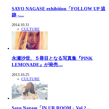
SAYO NAGASE exhibition「FOLLOW UP 追
跡 -....
2014.10.31
CULTURE
永瀬沙世、５冊目となる写真集『PINK
LEMONADE』が発売....
2013.10.25
CULTURE
Sayo Nagase「IN UR ROOM」Vol.2....