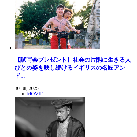
【試写会プレゼント】社会の片隅に生きる人
びとの姿を映し続けるイギリスの名匠アン
ド...
30 Jul, 2025
MOVIE