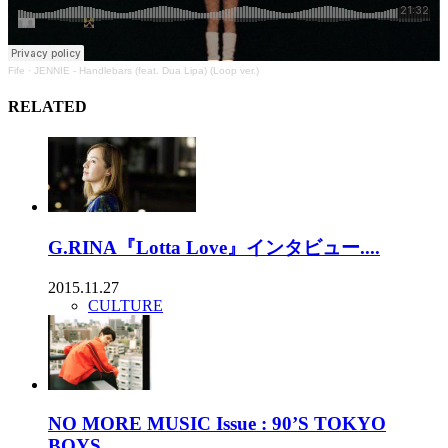
Fife
·
JENNIE - Handlebars (feat. Dua Lipa) (Loop ver.)
RELATED
G.RINA『Lotta Love』インタビュー....
2015.11.27
CULTURE
NO MORE MUSIC Issue : 90’S TOKYO
BOYS....