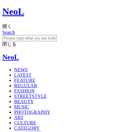
NeoL
開く
Search
閉じる
NeoL
NEWS
LATEST
FEATURE
REGULAR
FASHION
STREETSTYLE
BEAUTY
MUSIC
PHOTOGRAPHY
ART
CULTURE
CATEGORY