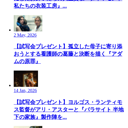
私たちの衣装工房』...
2 May, 2026
【試写会プレゼント】孤立した母子に寄り添
おうとする看護師の葛藤と決断を描く『アダ
ムの原罪』
14 Jan, 2026
【試写会プレゼント】ヨルゴス・ランティモ
ス監督がアリ・アスターと『パラサイト 半地
下の家族』製作陣を...