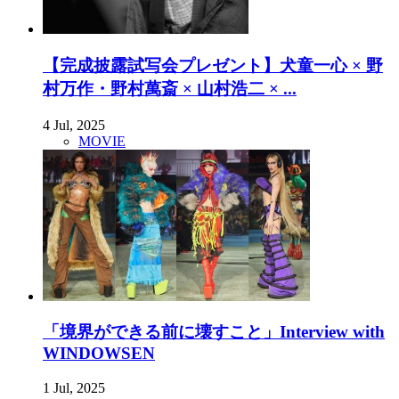
【完成披露試写会プレゼント】犬童一心 × 野
村万作・野村萬斎 × 山村浩二 × ...
4 Jul, 2025
MOVIE
「境界ができる前に壊すこと」Interview with
WINDOWSEN
1 Jul, 2025