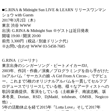
■G.RINA & Midnight Sun LIVE & LEARN リリースワンマン
ショウ with Guests
2017年3月2日（木）
東京 渋谷 WWW
出演: G.RINA & Midnight Sun ※ゲストは近日発表
開場 19:00 / 開演 20:00
前売 3,300円（税込 / 別途ドリンク代）
※お問い合わせ WWW 03-5458-7685
G.RINA（ジーリナ）
東京出身のシンガーソング・ビートメイカー/DJ。
2003年、作詞・作曲／演奏／プログラミングを自ら手がけた
1stアルバム「サーカスの娘 -A Girl From A Circus-」でデビュ
ー。これまで5枚のオリジナルアルバムを一貫してセルフプ
ロデュースでリリースしている他、様々なアーティストへの
歌詞/楽曲提供、客演をしている（土岐麻子、南波志帆、坂
本冬美、Dorian、RSD、DjMadd、tofubeats、OMSB、Negicco
他）。
5年の活動休止を経て2015年『Lotta Love』そして2017年