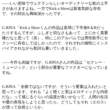
——いい意味でヴェテランらしいオーディナリーな歌の上手
さがありますよね。一方でKick a Showは新進気鋭な存在
で、その対比も興味深かったです。
G.RINA「Kick a Showくんの作品は直球に下半身R＆Bだっ
たりするんですが、ふしぎと切なさもあって、とにかく貴重
種だなと思って（笑）。特にこのアルバムでは男性歌手にセ
クシーに存在してほしかったので、それぞれの個性にインス
パイアされながら歌詞も書いていきました」
——今作も勿論ですが、G.RINAさんの作品は「セクシー・
ミュージック」という部分が重要なファクターになっていま
すね。
G.RINA「 全曲ではないですが、そういう要素は入れたいと
思っています。それも『よく聴くと実はエロティックな内容
だな』って感じるぐらいの温度が良いかなって。人間の生活
や愛の表現をしようと思ったら、どうしてもそれ（エロス）
が漂って自然というか」