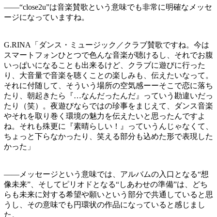
——“close2u”は音楽賛歌という意味でも非常に明確なメッセ
ージになっていますね。
G.RINA「ダンス・ミュージック／クラブ賛歌ですね。今は
スマートフォンひとつで色んな音楽が聴けるし、それでお腹
いっぱいになることも出来るけど、クラブに遊びに行った
り、大音量で音楽を聴くことの楽しみも、伝えたいなって。
それに付随して、そういう場所の空気感ーーそこで恋に落ち
たり、朝起きたら『…なんだったんだ』っていう勘違いだっ
たり（笑）。夜遊びならではの珍事をまじえて、ダンス音楽
やそれを取り巻く環境の魅力を伝えたいと思ったんですよ
ね。それも殊更に『素晴らしい！』っていうんじゃなくて、
ちょっと下らなかったり、笑える部分も込めた形で表現した
かった」
——メッセージという意味では、アルバムの入口となる“想
像未来”、そしてピリオドとなる“しあわせの準備”は、どち
らも未来に対する希望や願いという部分で共通していると思
うし、その意味でも円環状の作品になっていると感じまし
た。