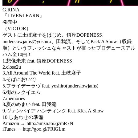
G.RINA
『LIVE&LEARN』
発売中
（VICTOR）
ゲストに土岐麻子をはじめ、鎮座DOPENESS、
underslowjamsのyoshiro、田我流、そしてKick A Show（収録
順）というフレッシュなキャストが揃ったプロデュースアル
バム全10曲！
1.想像未来 feat. 鎮座DOPENESS
2.close2u
3.All Around The World feat. 土岐麻子
4.そばにおいで
5.フライデーラヴ feat. yoshiro(underslowjams)
6.街のレクイエム
7.memories
8.夏のめまい feat. 田我流
9.ヴァンパイア ハンティング feat. Kick A Show
10.しあわせの準備
Amazon → http://amzn.to/2jzmR7N
iTunes → http://goo.gl/FRlGLm