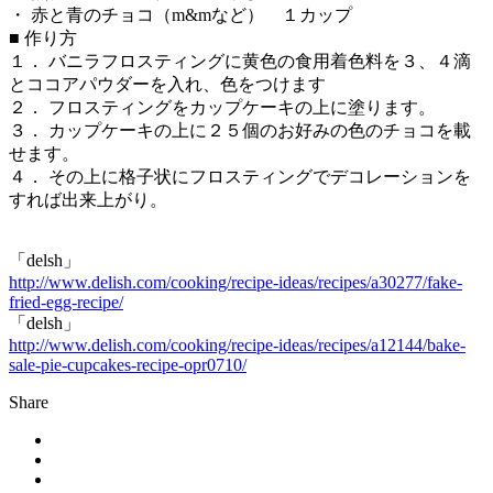
・ 赤と青のチョコ（m&mなど） １カップ
■ 作り方
１． バニラフロスティングに黄色の食用着色料を３、４滴
とココアパウダーを入れ、色をつけます
２． フロスティングをカップケーキの上に塗ります。
３． カップケーキの上に２５個のお好みの色のチョコを載
せます。
４． その上に格子状にフロスティングでデコレーションを
すれば出来上がり。
「delsh」
http://www.delish.com/cooking/recipe-ideas/recipes/a30277/fake-
fried-egg-recipe/
「delsh」
http://www.delish.com/cooking/recipe-ideas/recipes/a12144/bake-
sale-pie-cupcakes-recipe-opr0710/
Share