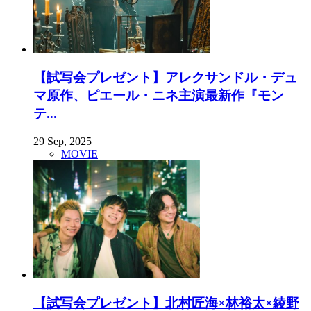
【試写会プレゼント】アレクサンドル・デュ
マ原作、ピエール・ニネ主演最新作『モン
テ...
29 Sep, 2025
MOVIE
【試写会プレゼント】北村匠海×林裕太×綾野