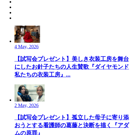
4 May, 2026
【試写会プレゼント】美しき衣装工房を舞台
にしたお針子たちの人生賛歌『ダイヤモンド
私たちの衣装工房』...
2 May, 2026
【試写会プレゼント】孤立した母子に寄り添
おうとする看護師の葛藤と決断を描く『アダ
ムの原罪』