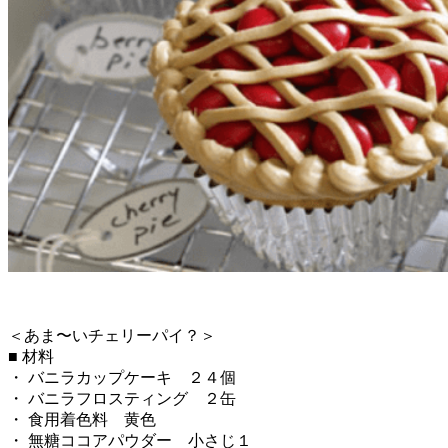
＜あま〜いチェリーパイ？＞
■ 材料
・ バニラカップケーキ ２４個
・ バニラフロスティング ２缶
・ 食用着色料 黄色
・ 無糖ココアパウダー 小さじ１