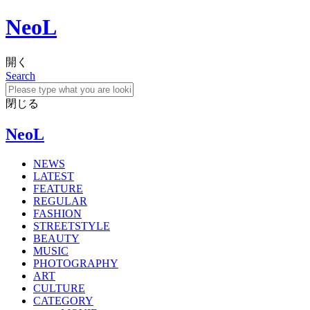
NeoL
開く
Search
閉じる
NeoL
NEWS
LATEST
FEATURE
REGULAR
FASHION
STREETSTYLE
BEAUTY
MUSIC
PHOTOGRAPHY
ART
CULTURE
CATEGORY