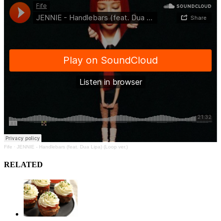
Fife
·
JENNIE - Handlebars (feat. Dua Lipa) (Loop ver.)
RELATED