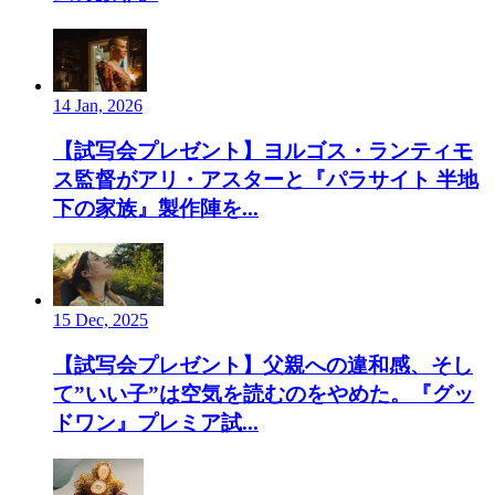
14 Jan, 2026
【試写会プレゼント】ヨルゴス・ランティモ
ス監督がアリ・アスターと『パラサイト 半地
下の家族』製作陣を...
15 Dec, 2025
【試写会プレゼント】父親への違和感、そし
て”いい子”は空気を読むのをやめた。『グッ
ドワン』プレミア試...