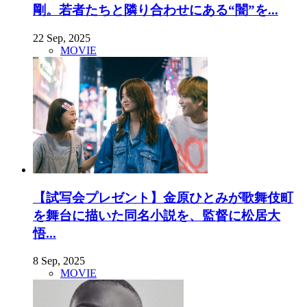
剛。若者たちと隣り合わせにある“闇”を...
22 Sep, 2025
MOVIE
【試写会プレゼント】金原ひとみが歌舞伎町
を舞台に描いた同名小説を、監督に松居大
悟...
8 Sep, 2025
MOVIE