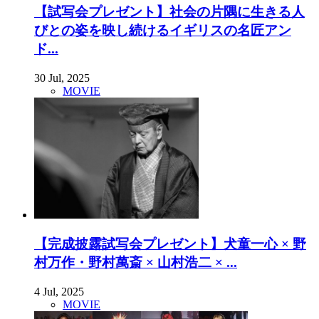
【試写会プレゼント】社会の片隅に生きる人
びとの姿を映し続けるイギリスの名匠アン
ド...
30 Jul, 2025
MOVIE
【完成披露試写会プレゼント】犬童一心 × 野
村万作・野村萬斎 × 山村浩二 × ...
4 Jul, 2025
MOVIE