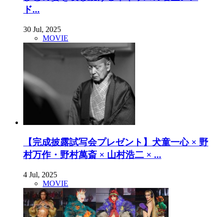
ド...
30 Jul, 2025
MOVIE
【完成披露試写会プレゼント】犬童一心 × 野
村万作・野村萬斎 × 山村浩二 × ...
4 Jul, 2025
MOVIE