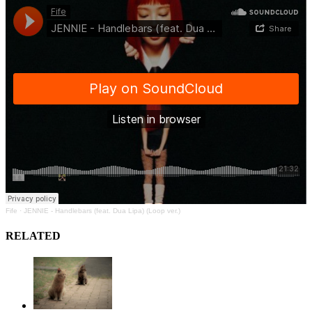
Fife
·
JENNIE - Handlebars (feat. Dua Lipa) (Loop ver.)
RELATED