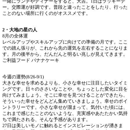
一緒にランチやディナーをすると、大吉。1日はラッキーデ
ー。交際運が好調です。普段と違ったことをしたり、行った
ことのない場所に行くのがオススメです。
2・大地の星の人
8月の全体運
レベルアップやスキルアップに向けての準備の月です。ここ
での踏ん張りが、これから先の運気を左右することになりま
す。月の後半から、だんだんと明るい兆しが見えてきます。
ご利益フード バナナケーキ
今週の運勢(8/26-9/1)
大きな幸せを求めるよりも、小さな幸せに注目したいタイミ
ングです。日々のささいなことや、ちょっとした変化に目を
向けてみましょう。そこに幸せを見つけることができたら、
そういった幸せをどんどん集めていきましょう。幸せのポイ
ントラリーです。小さな幸せが溜まって、気付いた頃には、
これまで感じたことのないような、充実感やあたたかい気持
ちで満たされる、そんな予感があります。
27日は美しいモノに触れるとインスピレーションが湧きま