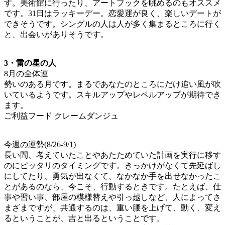
す。美術館に行ったり、アートブックを眺めるのもオススメ
です。31日はラッキーデー。恋愛運が良く、楽しいデートが
できそうです。シングルの人は人が多く集まるところに行く
と、出会いがありそうです。
3・雷の星の人
8月の全体運
勢いのある月です。まるであなたのところにだけ追い風が吹
いているようです。スキルアップやレベルアップが期待でき
ます。
ご利益フード クレームダンジュ
今週の運勢(8/26-9/1)
長い間、考えていたことやあたためていた計画を実行に移す
のにピッタリのタイミングです。きっかけがなくて先延ばし
にしてたり、勇気が出なくて、なかなか手を出せなかったこ
とがあるのなら、今こそ、行動するときです。たとえば、仕
事や習い事、部屋の模様替えや引っ越しなど、人によってさ
まざまですが、共通するのは、重い腰を上げて、動く、変え
るということが、吉と出るということです。