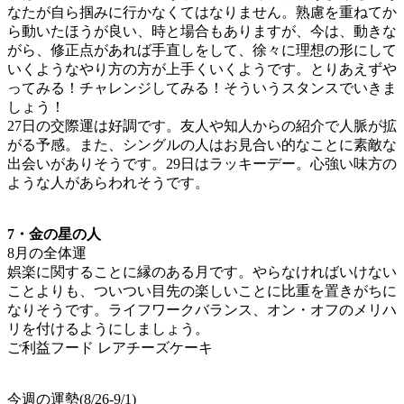
なたが自ら掴みに行かなくてはなりません。熟慮を重ねてか
ら動いたほうが良い、時と場合もありますが、今は、動きな
がら、修正点があれば手直しをして、徐々に理想の形にして
いくようなやり方の方が上手くいくようです。とりあえずや
ってみる！チャレンジしてみる！そういうスタンスでいきま
しょう！
27日の交際運は好調です。友人や知人からの紹介で人脈が拡
がる予感。また、シングルの人はお見合い的なことに素敵な
出会いがありそうです。29日はラッキーデー。心強い味方の
ような人があらわれそうです。
7・金の星の人
8月の全体運
娯楽に関することに縁のある月です。やらなければいけない
ことよりも、ついつい目先の楽しいことに比重を置きがちに
なりそうです。ライフワークバランス、オン・オフのメリハ
リを付けるようにしましょう。
ご利益フード レアチーズケーキ
今週の運勢(8/26-9/1)