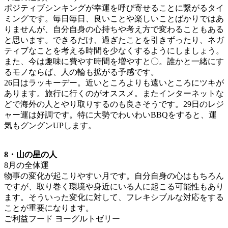
ポジティブシンキングが幸運を呼び寄せることに繋がるタイ
ミングです。毎日毎日、良いことや楽しいことばかりではあ
りませんが、自分自身の心持ちや考え方で変わることもある
と思います。できるだけ、過ぎたことを引きずったり、ネガ
ティブなことを考える時間を少なくするようにしましょう。
また、今は趣味に費やす時間を増やすと〇。誰かと一緒にす
るモノならば、人の輪も拡がる予感です。
26日はラッキーデー。近いところよりも遠いところにツキが
あります。旅行に行くのがオススメ。またインターネットな
どで海外の人とやり取りするのも良さそうです。29日のレジ
ャー運は好調です。特に大勢でわいわいBBQをすると、運
気もグングンUPします。
8・山の星の人
8月の全体運
物事の変化が起こりやすい月です。自分自身の心はもちろん
ですが、取り巻く環境や身近にいる人に起こる可能性もあり
ます。そういった変化に対して、フレキシブルな対応をする
ことが重要になります。
ご利益フード ヨーグルトゼリー