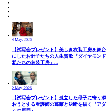
4 May, 2026
【試写会プレゼント】美しき衣装工房を舞台
にしたお針子たちの人生賛歌『ダイヤモンド
私たちの衣装工房』...
2 May, 2026
【試写会プレゼント】孤立した母子に寄り添
おうとする看護師の葛藤と決断を描く『アダ
ムの原罪』