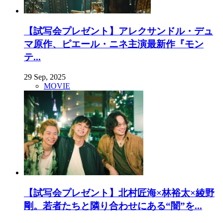
【試写会プレゼント】アレクサンドル・デュ
マ原作、ピエール・ニネ主演最新作『モン
テ...
29 Sep, 2025
MOVIE
【試写会プレゼント】北村匠海×林裕太×綾野
剛。若者たちと隣り合わせにある“闇”を...