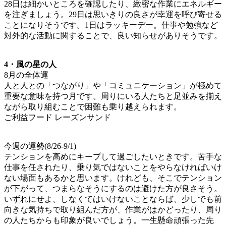
28日は細かいところを確認したり、緻密な作業にエネルギー
を注ぎましょう。29日は思いきりの良さが幸運を呼び寄せる
ことになりそうです。1日はラッキーデー。仕事や勉強など
対外的な活動に関することで、良い知らせがありそうです。
4・風の星の人
8月の全体運
人と人との「つながり」や「コミュニケーション」が極めて
重要な意味を持つ月です。周りにいる人たちと足並みを揃え
ながら取り組むことで困難も乗り越えられます。
ご利益フード レーズンサンド
今週の運勢(8/26-9/1)
テンションを高めにキープして過ごしたいときです。苦手な
仕事を任されたり、乗り気ではないことをやらなければいけ
ない場面もあるかと思います。けれども、そこでテンション
が下がって、つまらなそうにするのは避けた方が良さそう。
いずれにせよ、しなくてはいけないことならば、少しでも前
向きな気持ちで取り組んだ方が、作業がはかどったり、周り
の人たちからも印象が良いでしょう。一生懸命頑張った先