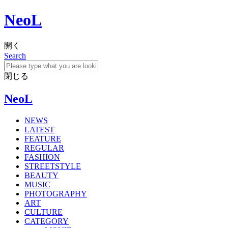
NeoL
開く
Search
閉じる
NeoL
NEWS
LATEST
FEATURE
REGULAR
FASHION
STREETSTYLE
BEAUTY
MUSIC
PHOTOGRAPHY
ART
CULTURE
CATEGORY