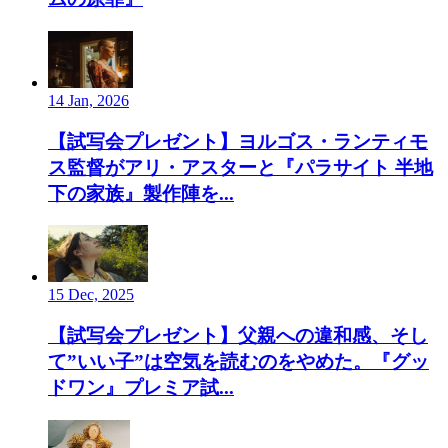
14 Jan, 2026
【試写会プレゼント】ヨルゴス・ランティモ
ス監督がアリ・アスターと『パラサイト 半地
下の家族』製作陣を...
15 Dec, 2025
【試写会プレゼント】父親への違和感、そし
て”いい子”は空気を読むのをやめた。『グッ
ドワン』プレミア試...