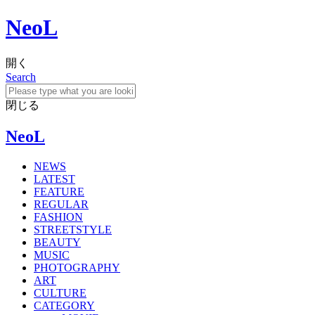
NeoL
開く
Search
閉じる
NeoL
NEWS
LATEST
FEATURE
REGULAR
FASHION
STREETSTYLE
BEAUTY
MUSIC
PHOTOGRAPHY
ART
CULTURE
CATEGORY