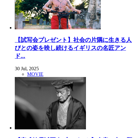
【試写会プレゼント】社会の片隅に生きる人
びとの姿を映し続けるイギリスの名匠アン
ド...
30 Jul, 2025
MOVIE