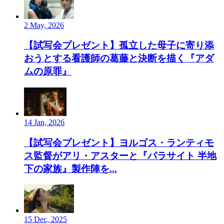
2 May, 2026
【試写会プレゼント】孤立した母子に寄り添
おうとする看護師の葛藤と決断を描く『アダ
ムの原罪』
14 Jan, 2026
【試写会プレゼント】ヨルゴス・ランティモ
ス監督がアリ・アスターと『パラサイト 半地
下の家族』製作陣を...
15 Dec, 2025