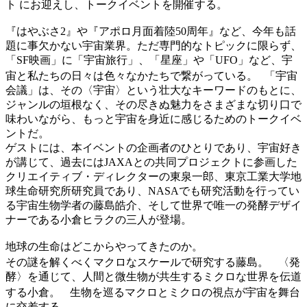
ト にお迎えし、トークイベントを開催する。
『はやぶさ2』や『アポロ月面着陸50周年』など、今年も話
題に事欠かない宇宙業界。ただ専門的なトピックに限らず、
「SF映画」に「宇宙旅行」、「星座」や「UFO」など、宇
宙と私たちの日々は色々なかたちで繋がっている。 「宇宙
会議」は、その〈宇宙〉という壮大なキーワードのもとに、
ジャンルの垣根なく、その尽きぬ魅力をさまざまな切り口で
味わいながら、もっと宇宙を身近に感じるためのトークイベ
ントだ。
ゲストには、本イベントの企画者のひとりであり、宇宙好き
が講じて、過去にはJAXAとの共同プロジェクトに参画した
クリエイティブ・ディレクターの東泉一郎、東京工業大学地
球生命研究所研究員であり、NASAでも研究活動を行ってい
る宇宙生物学者の藤島皓介、そして世界で唯一の発酵デザイ
ナーである小倉ヒラクの三人が登場。
地球の生命はどこからやってきたのか。
その謎を解くべくマクロなスケールで研究する藤島。 〈発
酵〉を通じて、人間と微生物が共生するミクロな世界を伝道
する小倉。 生物を巡るマクロとミクロの視点が宇宙を舞台
に交差する。