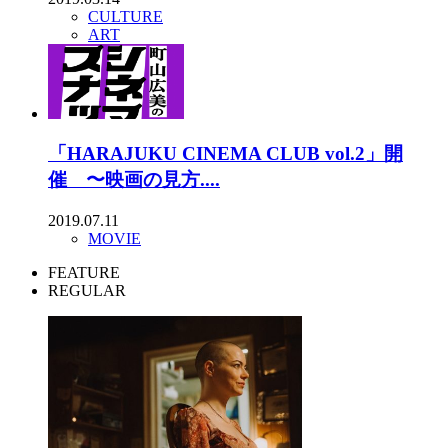
CULTURE
ART
「HARAJUKU CINEMA CLUB vol.2」開
催 〜映画の見方....
2019.07.11
MOVIE
FEATURE
REGULAR