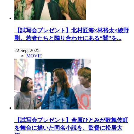
【試写会プレゼント】北村匠海×林裕太×綾野
剛。若者たちと隣り合わせにある“闇”を...
22 Sep, 2025
MOVIE
【試写会プレゼント】金原ひとみが歌舞伎町
を舞台に描いた同名小説を、監督に松居大