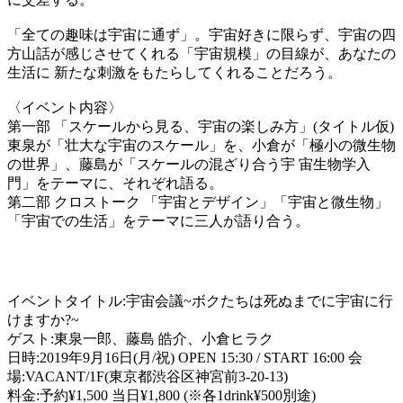
「全ての趣味は宇宙に通ず」。宇宙好きに限らず、宇宙の四
方山話が感じさせてくれる「宇宙規模」の目線が、あなたの
生活に 新たな刺激をもたらしてくれることだろう。
〈イベント内容〉
第一部 「スケールから見る、宇宙の楽しみ方」(タイトル仮)
東泉が「壮大な宇宙のスケール」を、小倉が「極小の微生物
の世界」、藤島が「スケールの混ざり合う宇 宙生物学入
門」をテーマに、それぞれ語る。
第二部 クロストーク 「宇宙とデザイン」「宇宙と微生物」
「宇宙での生活」をテーマに三人が語り合う。
イベントタイトル:宇宙会議~ボクたちは死ぬまでに宇宙に行
けますか?~
ゲスト:東泉一郎、藤島 皓介、小倉ヒラク
日時:2019年9月16日(月/祝) OPEN 15:30 / START 16:00 会
場:VACANT/1F(東京都渋谷区神宮前3-20-13)
料金:予約¥1,500 当日¥1,800 (※各1drink¥500別途)