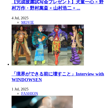
【完成披露試写会プレゼント】犬童一心 × 野
村万作・野村萬斎 × 山村浩二 × ...
4 Jul, 2025
MOVIE
「境界ができる前に壊すこと」Interview with
WINDOWSEN
1 Jul, 2025
FASHION