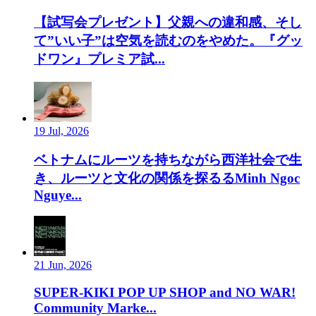
【試写会プレゼント】父親への違和感、そし
て”いい子”は空気を読むのをやめた。『グッ
ドワン』プレミア試...
19 Jul, 2026
ベトナムにルーツを持ちながら西洋社会で生
き、ルーツと文化の関係を探るるMinh Ngoc
Nguye...
21 Jun, 2026
SUPER-KIKI POP UP SHOP and NO WAR!
Community Marke...