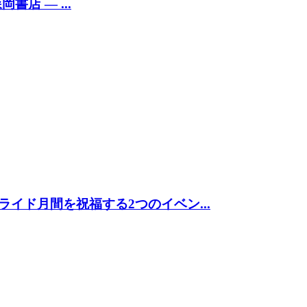
岡書店 ― ...
ライド月間を祝福する2つのイベン...