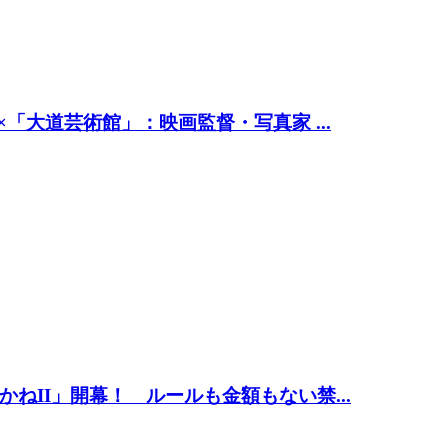
「大道芸術館」：映画監督・写真家 ...
ねII」開幕！ ルールも金額もない禁...