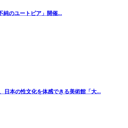
ト「不純のユートピア」開催...
、日本の性文化を体感できる美術館「大...