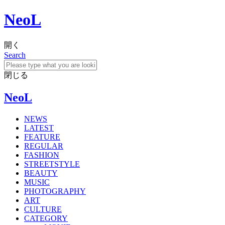
NeoL
開く
Search
閉じる
NeoL
NEWS
LATEST
FEATURE
REGULAR
FASHION
STREETSTYLE
BEAUTY
MUSIC
PHOTOGRAPHY
ART
CULTURE
CATEGORY