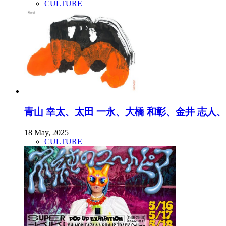
CULTURE
青山 幸太、太田 一永、大橋 和彰、金井 志人、空と
18 May, 2025
CULTURE