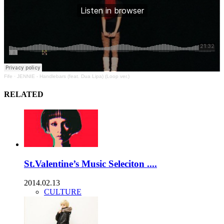
Fife
·
JENNIE - Handlebars (feat. Dua Lipa) (Loop ver.)
RELATED
St.Valentine’s Music Seleciton ....
2014.02.13
CULTURE