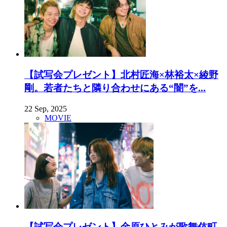
【試写会プレゼント】北村匠海×林裕太×綾野
剛。若者たちと隣り合わせにある“闇”を...
22 Sep, 2025
MOVIE
【試写会プレゼント】金原ひとみが歌舞伎町