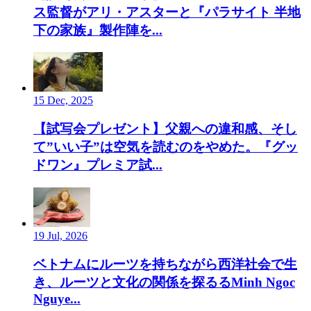
ス監督がアリ・アスターと『パラサイト 半地
下の家族』製作陣を...
15 Dec, 2025
【試写会プレゼント】父親への違和感、そし
て”いい子”は空気を読むのをやめた。『グッ
ドワン』プレミア試...
19 Jul, 2026
ベトナムにルーツを持ちながら西洋社会で生
き、ルーツと文化の関係を探るるMinh Ngoc
Nguye...