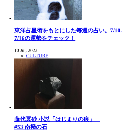
東洋占星術をもとにした毎週の占い。7/10-
7/16の運勢をチェック！
10 Jul, 2023
CULTURE
藤代冥砂 小説「はじまりの痕」
#53 南極の石