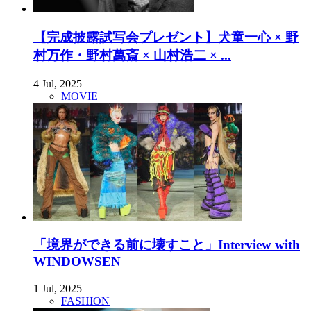
【完成披露試写会プレゼント】犬童一心 × 野
村万作・野村萬斎 × 山村浩二 × ...
4 Jul, 2025
MOVIE
「境界ができる前に壊すこと」Interview with
WINDOWSEN
1 Jul, 2025
FASHION