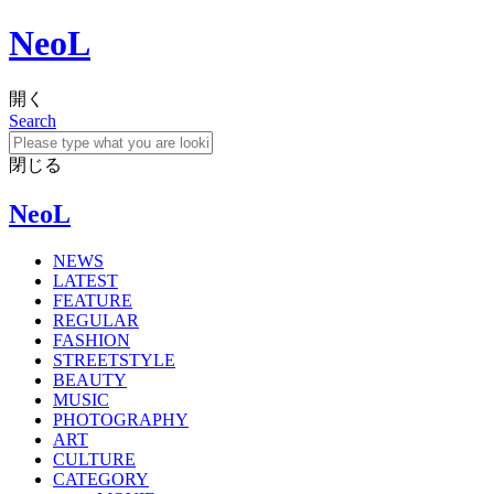
NeoL
開く
Search
閉じる
NeoL
NEWS
LATEST
FEATURE
REGULAR
FASHION
STREETSTYLE
BEAUTY
MUSIC
PHOTOGRAPHY
ART
CULTURE
CATEGORY