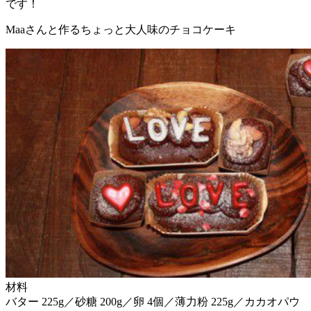
です！
Maaさんと作るちょっと大人味のチョコケーキ
材料
バター 225g／砂糖 200g／卵 4個／薄力粉 225g／カカオパウ