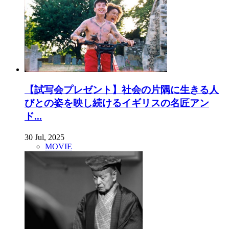
【試写会プレゼント】社会の片隅に生きる人
びとの姿を映し続けるイギリスの名匠アン
ド...
30 Jul, 2025
MOVIE