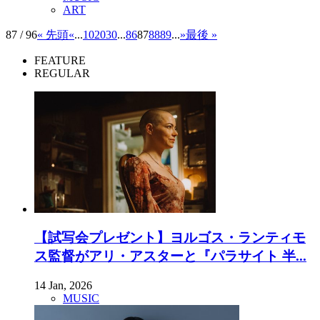
ART
87 / 96
« 先頭
«
...
10
20
30
...
86
87
88
89
...
»
最後 »
FEATURE
REGULAR
【試写会プレゼント】ヨルゴス・ランティモ
ス監督がアリ・アスターと『パラサイト 半...
14 Jan, 2026
MUSIC