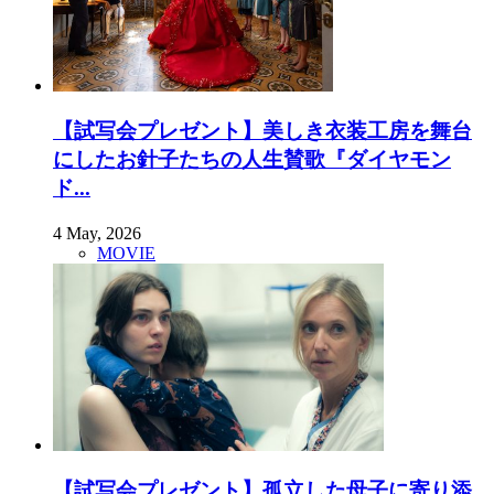
【試写会プレゼント】美しき衣装工房を舞台
にしたお針子たちの人生賛歌『ダイヤモン
ド...
4 May, 2026
MOVIE
【試写会プレゼント】孤立した母子に寄り添