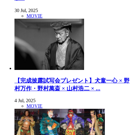
30 Jul, 2025
MOVIE
【完成披露試写会プレゼント】犬童一心 × 野
村万作・野村萬斎 × 山村浩二 × ...
4 Jul, 2025
MOVIE