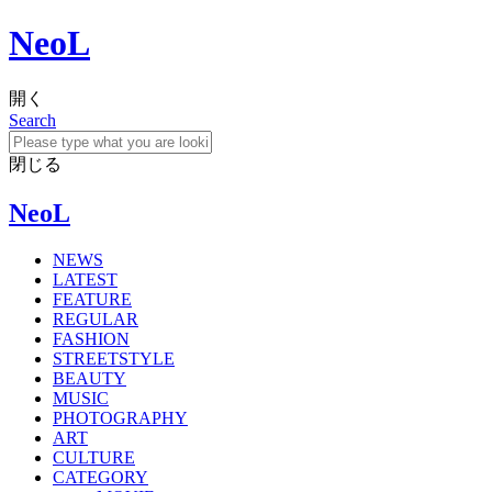
NeoL
開く
Search
閉じる
NeoL
NEWS
LATEST
FEATURE
REGULAR
FASHION
STREETSTYLE
BEAUTY
MUSIC
PHOTOGRAPHY
ART
CULTURE
CATEGORY