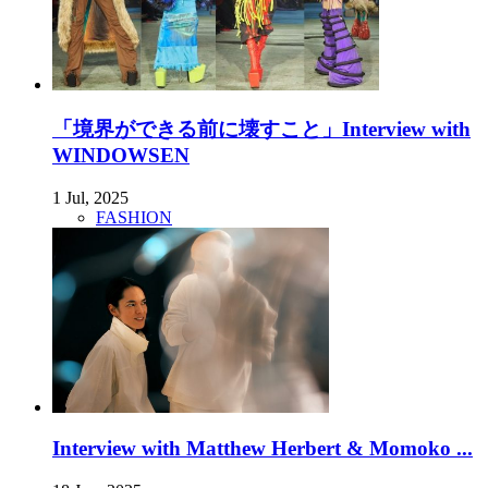
「境界ができる前に壊すこと」Interview with
WINDOWSEN
1 Jul, 2025
FASHION
Interview with Matthew Herbert & Momoko ...