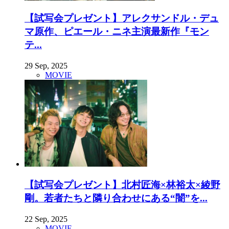
【試写会プレゼント】アレクサンドル・デュ
マ原作、ピエール・ニネ主演最新作『モン
テ...
29 Sep, 2025
MOVIE
【試写会プレゼント】北村匠海×林裕太×綾野
剛。若者たちと隣り合わせにある“闇”を...
22 Sep, 2025
MOVIE