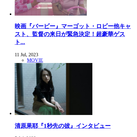
映画『バービー』マーゴット・ロビー他キャ
スト、監督の来日が緊急決定！超豪華ゲス
ト...
11 Jul, 2023
MOVIE
清原果耶『1秒先の彼』インタビュー