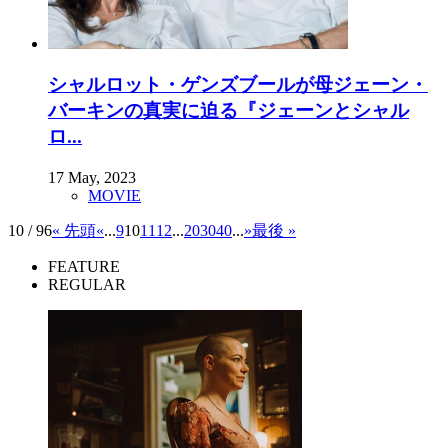
シャルロット・ゲンズブールが母ジェーン・
バーキンの真実に迫る『ジェーンとシャル
ロ...
17 May, 2023
MOVIE
10 / 96
« 先頭
«
...
9
10
11
12
...
20
30
40
...
»
最後 »
FEATURE
REGULAR