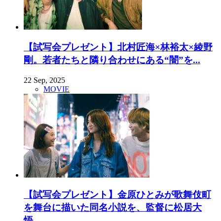
【試写会プレゼント】北村匠海×林裕太×綾野
剛。若者たちと隣り合わせにある“闇”を...
22 Sep, 2025
MOVIE
【試写会プレゼント】金原ひとみが歌舞伎町
を舞台に描いた同名小説を、監督に松居大
悟...