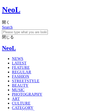
NeoL
開く
Search
閉じる
NeoL
NEWS
LATEST
FEATURE
REGULAR
FASHION
STREETSTYLE
BEAUTY
MUSIC
PHOTOGRAPHY
ART
CULTURE
CATEGORY