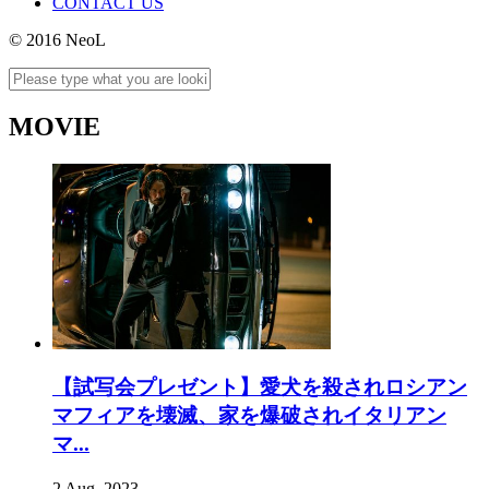
CONTACT US
© 2016 NeoL
MOVIE
【試写会プレゼント】愛犬を殺されロシアン
マフィアを壊滅、家を爆破されイタリアン
マ...
2 Aug, 2023