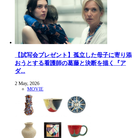
【試写会プレゼント】孤立した母子に寄り添
おうとする看護師の葛藤と決断を描く『ア
ダ...
2 May, 2026
MOVIE