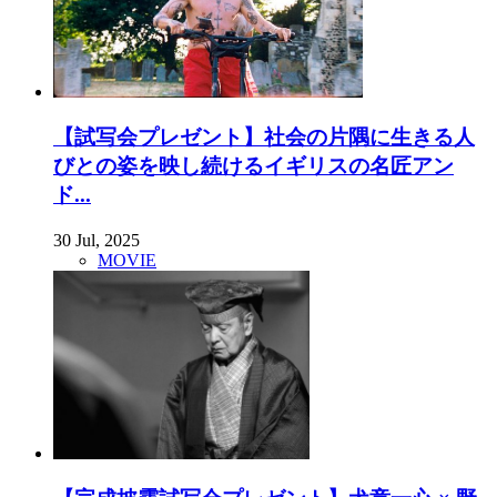
【試写会プレゼント】社会の片隅に生きる人
びとの姿を映し続けるイギリスの名匠アン
ド...
30 Jul, 2025
MOVIE