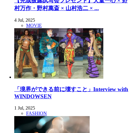
【完成披露試写会プレゼント】犬童一心 × 野
村万作・野村萬斎 × 山村浩二 × ...
4 Jul, 2025
MOVIE
「境界ができる前に壊すこと」Interview with
WINDOWSEN
1 Jul, 2025
FASHION