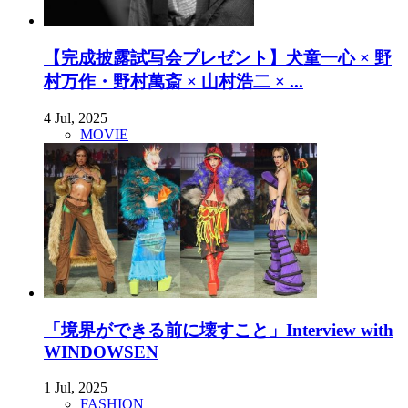
【完成披露試写会プレゼント】犬童一心 × 野
村万作・野村萬斎 × 山村浩二 × ...
4 Jul, 2025
MOVIE
「境界ができる前に壊すこと」Interview with
WINDOWSEN
1 Jul, 2025
FASHION