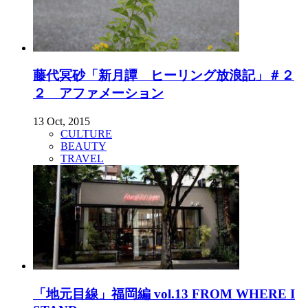
藤代冥砂「新月譚 ヒーリング放浪記」＃２
２ アファメーション
13 Oct, 2015
CULTURE
BEAUTY
TRAVEL
「地元目線」福岡編 vol.13 FROM WHERE I