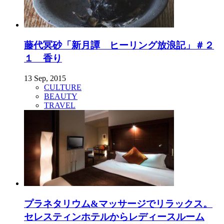
藤代冥砂「新月譚 ヒーリング放浪記」＃２
１ 香り
13 Sep, 2015
CULTURE
BEAUTY
TRAVEL
プラネタリウム&マッサージでリラックス。
セレスティンホテルからレディースルーム