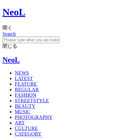
NeoL
開く
Search
閉じる
NeoL
NEWS
LATEST
FEATURE
REGULAR
FASHION
STREETSTYLE
BEAUTY
MUSIC
PHOTOGRAPHY
ART
CULTURE
CATEGORY