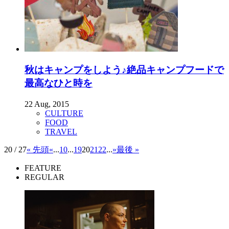
秋はキャンプをしよう♪絶品キャンプフードで
最高なひと時を
22 Aug, 2015
CULTURE
FOOD
TRAVEL
20 / 27
« 先頭
«
...
10
...
19
20
21
22
...
»
最後 »
FEATURE
REGULAR