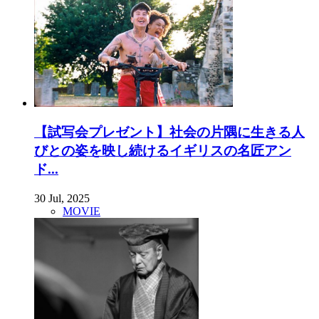
【試写会プレゼント】社会の片隅に生きる人
びとの姿を映し続けるイギリスの名匠アン
ド...
30 Jul, 2025
MOVIE