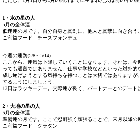
ただし、1月1日から2月の節分までに生まれた人は前の年の星に
1・水の星の人
5月の全体運
低迷運の月です。自分自身と真剣に、他人と真摯に向き合う
ご利益フード チーズフォンデュ
今週の運勢(5/8～5/14)
ここから、運気は下降していくことになります。それは、今週
っても過言ではありません。仕事や学校などといった対外的
成し遂げようとする気持ちを持つことは大切ではありますが
するようにしましょう。
13日はラッキーデー。交際運が良く、パートナーとのデー
2・大地の星の人
5月の全体運
準備運の月です。ここで忍耐強く頑張ることで、来月以降の
ご利益フード グラタン