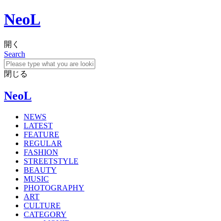
NeoL
開く
Search
閉じる
NeoL
NEWS
LATEST
FEATURE
REGULAR
FASHION
STREETSTYLE
BEAUTY
MUSIC
PHOTOGRAPHY
ART
CULTURE
CATEGORY