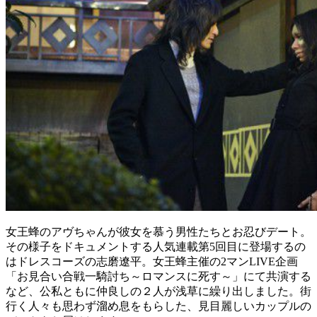
女王蜂のアヴちゃんが彼女を慕う男性たちとお忍びデート。
その様子をドキュメントする人気連載第5回目に登場するの
はドレスコーズの志磨遼平。女王蜂主催の2マンLIVE企画
「お見合い合戦一騎討ち～ロマンスに死す～」にて共演する
など、公私ともに仲良しの２人が浅草に繰り出しました。街
行く人々も思わず溜め息をもらした、見目麗しいカップルの