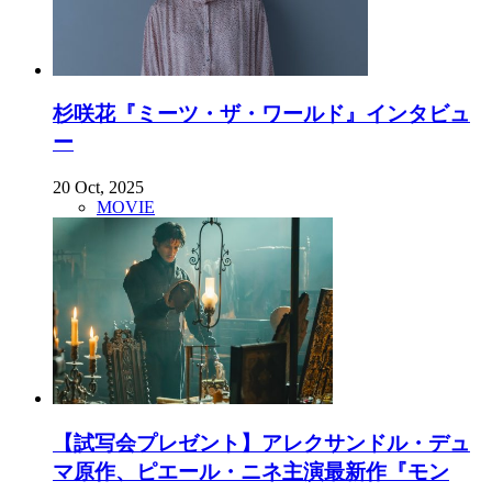
杉咲花『ミーツ・ザ・ワールド』インタビュ
ー
20 Oct, 2025
MOVIE
【試写会プレゼント】アレクサンドル・デュ
マ原作、ピエール・ニネ主演最新作『モン