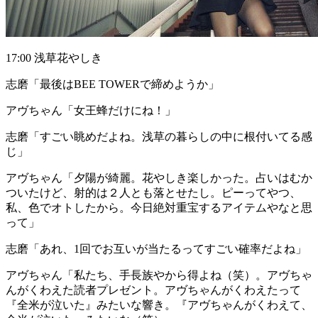
17:00 浅草花やしき
志磨
「最後はBEE TOWERで締めようか」
アヴちゃん
「女王蜂だけにね！」
志磨
「すごい眺めだよね。浅草の暮らしの中に根付いてる感
じ」
アヴちゃん
「夕陽が綺麗。花やしき楽しかった。占いはむか
ついたけど、射的は２人とも落とせたし。ピーってやつ、
私、色でオトしたから。今日絶対重宝するアイテムやなと思
って」
志磨
「あれ、1回でお互いが当たるってすごい確率だよね」
アヴちゃん
「私たち、手長族やから得よね（笑）。アヴちゃ
んがくわえた読者プレゼント。アヴちゃんがくわえたって
『全米が泣いた』みたいな響き。『アヴちゃんがくわえて、