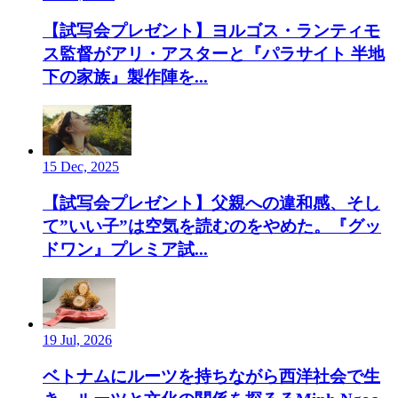
【試写会プレゼント】ヨルゴス・ランティモ
ス監督がアリ・アスターと『パラサイト 半地
下の家族』製作陣を...
15 Dec, 2025
【試写会プレゼント】父親への違和感、そし
て”いい子”は空気を読むのをやめた。『グッ
ドワン』プレミア試...
19 Jul, 2026
ベトナムにルーツを持ちながら西洋社会で生