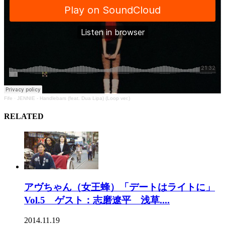
Fife
·
JENNIE - Handlebars (feat. Dua Lipa) (Loop ver.)
RELATED
アヴちゃん（女王蜂）「デートはライトに」
Vol.5 ゲスト：志磨遼平 浅草....
2014.11.19