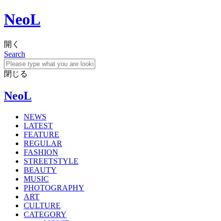
NeoL
開く
Search
閉じる
NeoL
NEWS
LATEST
FEATURE
REGULAR
FASHION
STREETSTYLE
BEAUTY
MUSIC
PHOTOGRAPHY
ART
CULTURE
CATEGORY