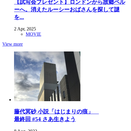
【試写会プレゼント】ロンドンから故郷ペル
ーへ。消えたルーシーおばさんを探して謎
を...
2 Apr, 2025
MOVIE
View more
藤代冥砂 小説「はじまりの痕」
最終回 #54 さあ生きよう