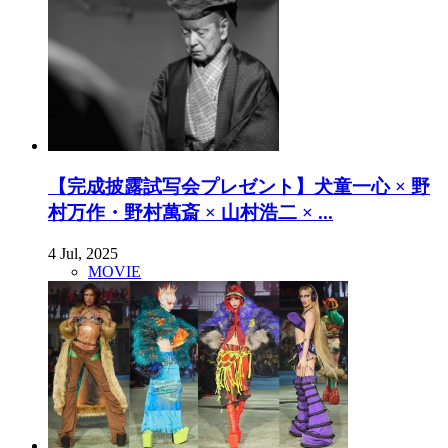
【完成披露試写会プレゼント】犬童一心 × 野
村万作・野村萬斎 × 山村浩二 × ...
4 Jul, 2025
MOVIE