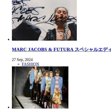
MARC JACOBS & FUTURA スペシャルエ
27 Sep, 2024
FASHION