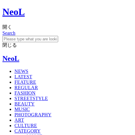
NeoL
開く
Search
閉じる
NeoL
NEWS
LATEST
FEATURE
REGULAR
FASHION
STREETSTYLE
BEAUTY
MUSIC
PHOTOGRAPHY
ART
CULTURE
CATEGORY