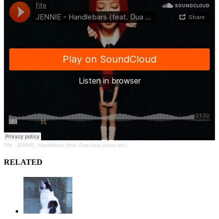
Fife
·
JENNIE - Handlebars (feat. Dua Lipa) (Loop ver.)
RELATED