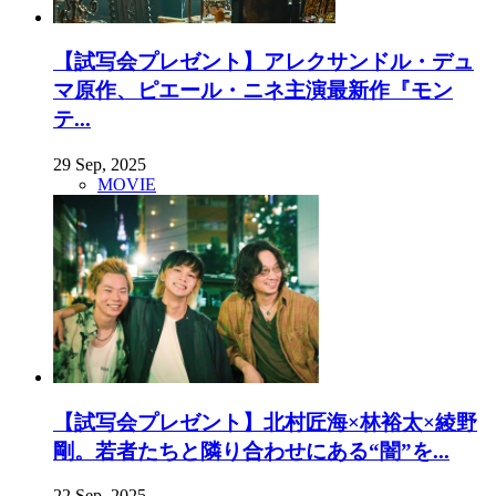
【試写会プレゼント】アレクサンドル・デュ
マ原作、ピエール・ニネ主演最新作『モン
テ...
29 Sep, 2025
MOVIE
【試写会プレゼント】北村匠海×林裕太×綾野
剛。若者たちと隣り合わせにある“闇”を...
22 Sep, 2025