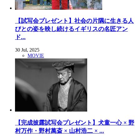
【試写会プレゼント】社会の片隅に生きる人
びとの姿を映し続けるイギリスの名匠アン
ド...
30 Jul, 2025
MOVIE
【完成披露試写会プレゼント】犬童一心 × 野
村万作・野村萬斎 × 山村浩二 × ...