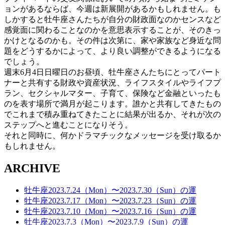
ョンがあるならば、今週は新展開があるかもしれません。も
しかすると牡牛座さんたちが自分の財政面なのかセンスなど
感覚面に関わることなのかを意思表示することが、そのきっ
かけとなるのかも。その件は次第に、家や家族など身近な問
題をどうするかによって、より良い調整ができるようになる
でしょう。
週末6月4日日曜日のお昼頃、牡牛座さんたちにとってパート
ナーと共有する財政や資産状況、ライフスタイルやライフプ
ラン、セクシャルマター、子育て、保険など金融といったも
のを表す場所で満月が起こります。誰かと共有してきたもの
でこれまで積み重ねてきたことに結果が出るか、それが次の
ステップへと進むことになりそう。
それと同時に、何かドラマチックなメッセージを受け取るか
もしれません。
ARCHIVE
牡牛座2023.7.24（Mon）〜2023.7.30（Sun）の運
牡牛座2023.7.17（Mon）〜2023.7.23（Sun）の運
牡牛座2023.7.10（Mon）〜2023.7.16（Sun）の運
牡牛座2023.7.3（Mon）〜2023.7.9（Sun）の運