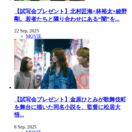
【試写会プレゼント】北村匠海×林裕太×綾野
剛。若者たちと隣り合わせにある“闇”を...
22 Sep, 2025
MOVIE
【試写会プレゼント】金原ひとみが歌舞伎町
を舞台に描いた同名小説を、監督に松居大
悟...
8 Sep, 2025