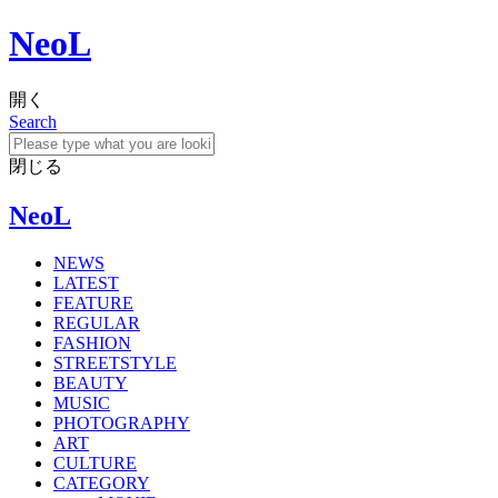
NeoL
開く
Search
閉じる
NeoL
NEWS
LATEST
FEATURE
REGULAR
FASHION
STREETSTYLE
BEAUTY
MUSIC
PHOTOGRAPHY
ART
CULTURE
CATEGORY