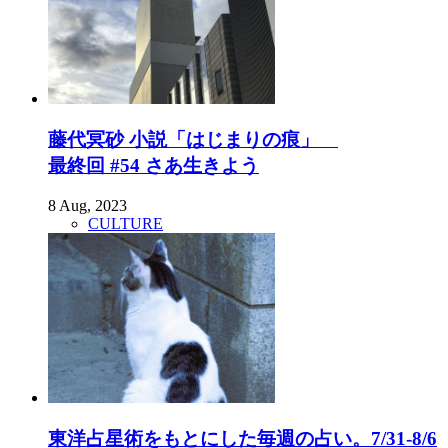
藤代冥砂 小説「はじまりの痕」
最終回 #54 さあ生きよう
8 Aug, 2023
CULTURE
東洋占星術をもとにした毎週の占い。7/31-8/6