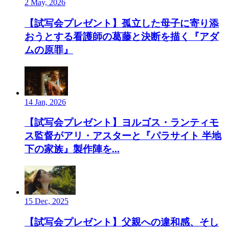
2 May, 2026
【試写会プレゼント】孤立した母子に寄り添
おうとする看護師の葛藤と決断を描く『アダ
ムの原罪』
14 Jan, 2026
【試写会プレゼント】ヨルゴス・ランティモ
ス監督がアリ・アスターと『パラサイト 半地
下の家族』製作陣を...
15 Dec, 2025
【試写会プレゼント】父親への違和感、そし