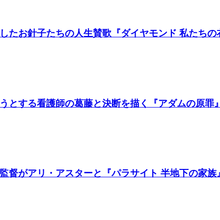
たお針子たちの人生賛歌『ダイヤモンド 私たちの衣装
うとする看護師の葛藤と決断を描く『アダムの原罪
督がアリ・アスターと『パラサイト 半地下の家族』製