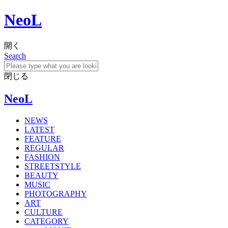
NeoL
開く
Search
閉じる
NeoL
NEWS
LATEST
FEATURE
REGULAR
FASHION
STREETSTYLE
BEAUTY
MUSIC
PHOTOGRAPHY
ART
CULTURE
CATEGORY