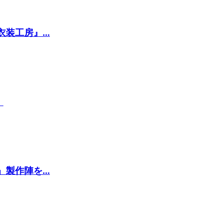
工房』...
』
作陣を...