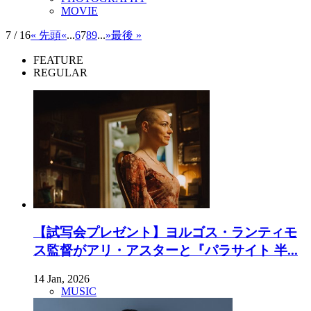
MOVIE
7 / 16
« 先頭
«
...
6
7
8
9
...
»
最後 »
FEATURE
REGULAR
【試写会プレゼント】ヨルゴス・ランティモ
ス監督がアリ・アスターと『パラサイト 半...
14 Jan, 2026
MUSIC