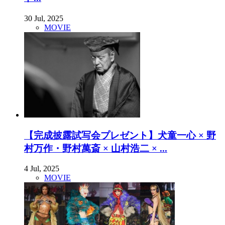
30 Jul, 2025
MOVIE
【完成披露試写会プレゼント】犬童一心 × 野
村万作・野村萬斎 × 山村浩二 × ...
4 Jul, 2025
MOVIE