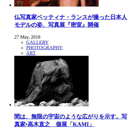
仏写真家ベッティナ・ランスが撮った日本人
モデルの姿、写真展『密室』開催
27 May, 2018
GALLERY
PHOTOGRAPHY
ART
間は、無限の宇宙のような広がりを示す。写
真家•高木直之 個展「KAMI」