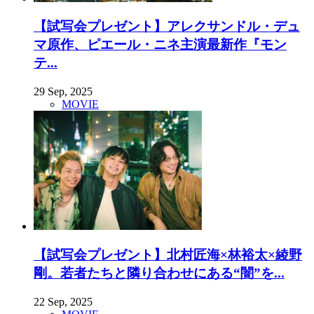
【試写会プレゼント】アレクサンドル・デュ
マ原作、ピエール・ニネ主演最新作『モン
テ...
29 Sep, 2025
MOVIE
【試写会プレゼント】北村匠海×林裕太×綾野
剛。若者たちと隣り合わせにある“闇”を...
22 Sep, 2025