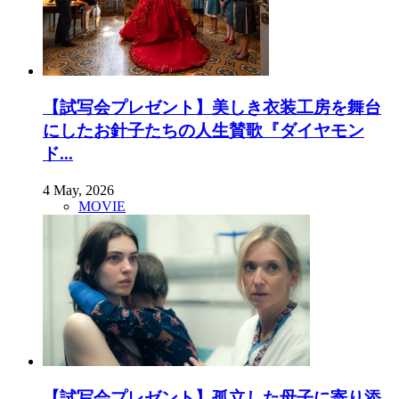
【試写会プレゼント】美しき衣装工房を舞台
にしたお針子たちの人生賛歌『ダイヤモン
ド...
4 May, 2026
MOVIE
【試写会プレゼント】孤立した母子に寄り添