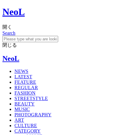
NeoL
開く
Search
閉じる
NeoL
NEWS
LATEST
FEATURE
REGULAR
FASHION
STREETSTYLE
BEAUTY
MUSIC
PHOTOGRAPHY
ART
CULTURE
CATEGORY