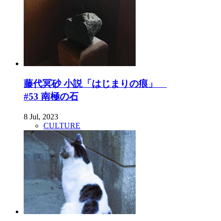
藤代冥砂 小説「はじまりの痕」
#53 南極の石
8 Jul, 2023
CULTURE