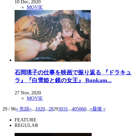
10 Dec, 2020
MOVIE
石岡瑛子の仕事を映画で振り返る 『ドラキュ
ラ』『白雪姫と鏡の女王』 Bunkam...
27 Nov, 2020
MOVIE
29 / 96
« 先頭
«
...
10
20
...
28
29
30
31
...
40
50
60
...
»
最後 »
FEATURE
REGULAR