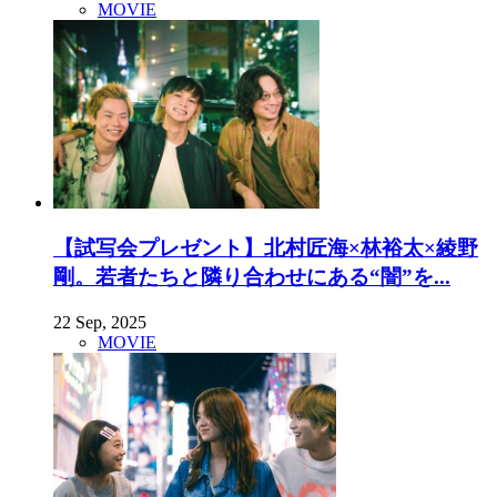
MOVIE
【試写会プレゼント】北村匠海×林裕太×綾野
剛。若者たちと隣り合わせにある“闇”を...
22 Sep, 2025
MOVIE