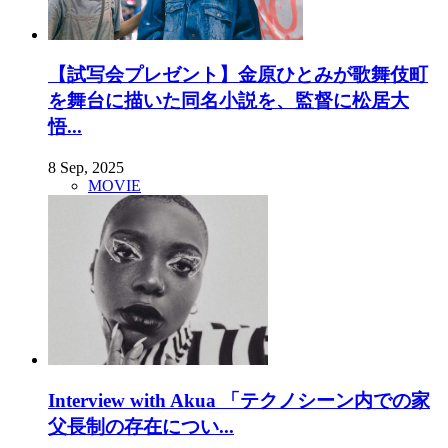
【試写会プレゼント】金原ひとみが歌舞伎町
を舞台に描いた同名小説を、監督に松居大
悟...
8 Sep, 2025
MOVIE
Interview with Akua 「テクノシーン内での家
父長制の存在につい...