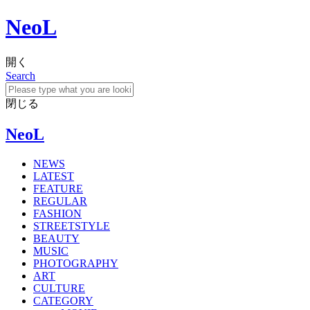
NeoL
開く
Search
閉じる
NeoL
NEWS
LATEST
FEATURE
REGULAR
FASHION
STREETSTYLE
BEAUTY
MUSIC
PHOTOGRAPHY
ART
CULTURE
CATEGORY