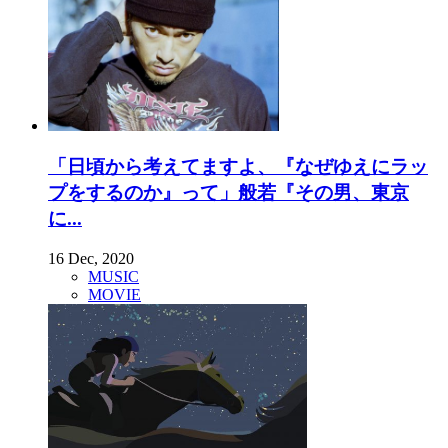
「日頃から考えてますよ、『なぜゆえにラッ
プをするのか』って」般若『その男、東京
に...
16 Dec, 2020
MUSIC
MOVIE