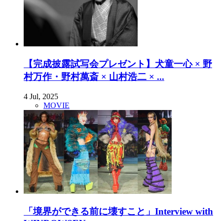
【完成披露試写会プレゼント】犬童一心 × 野
村万作・野村萬斎 × 山村浩二 × ...
4 Jul, 2025
MOVIE
「境界ができる前に壊すこと」Interview with