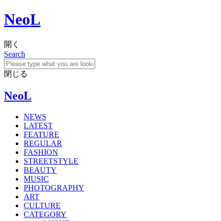
NeoL
開く
Search
閉じる
NeoL
NEWS
LATEST
FEATURE
REGULAR
FASHION
STREETSTYLE
BEAUTY
MUSIC
PHOTOGRAPHY
ART
CULTURE
CATEGORY