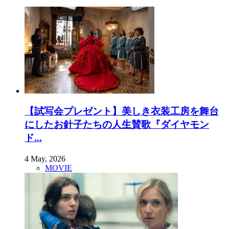
【試写会プレゼント】美しき衣装工房を舞台
にしたお針子たちの人生賛歌『ダイヤモン
ド...
4 May, 2026
MOVIE