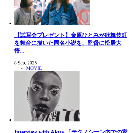
【試写会プレゼント】金原ひとみが歌舞伎町
を舞台に描いた同名小説を、監督に松居大
悟...
8 Sep, 2025
MOVIE
Interview with Akua 「テクノシーン内での家