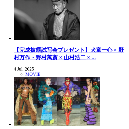
【完成披露試写会プレゼント】犬童一心 × 野
村万作・野村萬斎 × 山村浩二 × ...
4 Jul, 2025
MOVIE