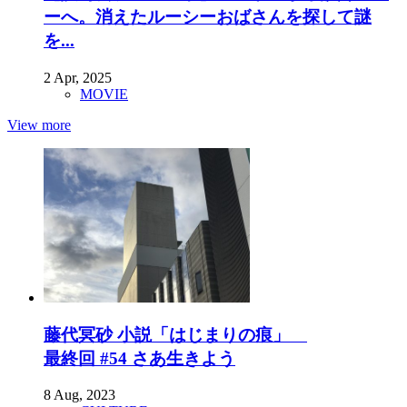
ーへ。消えたルーシーおばさんを探して謎
を...
2 Apr, 2025
MOVIE
View more
藤代冥砂 小説「はじまりの痕」
最終回 #54 さあ生きよう
8 Aug, 2023