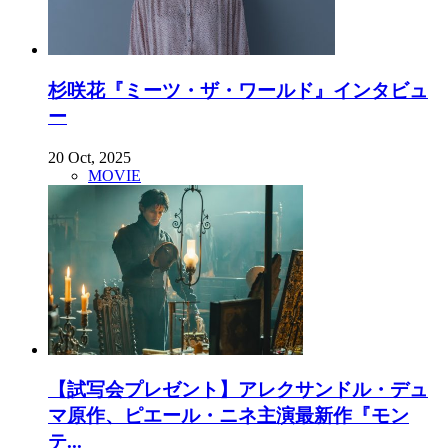
杉咲花『ミーツ・ザ・ワールド』インタビュ
ー
20 Oct, 2025
MOVIE
【試写会プレゼント】アレクサンドル・デュ
マ原作、ピエール・ニネ主演最新作『モン
テ...