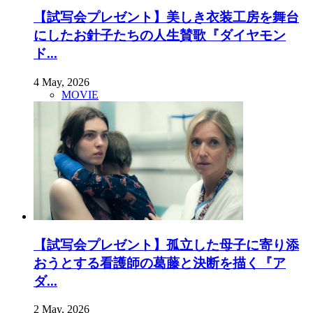
【試写会プレゼント】美しき衣装工房を舞台
にしたお針子たちの人生賛歌『ダイヤモン
ド...
4 May, 2026
MOVIE
【試写会プレゼント】孤立した母子に寄り添
おうとする看護師の葛藤と決断を描く『ア
ダ...
2 May, 2026