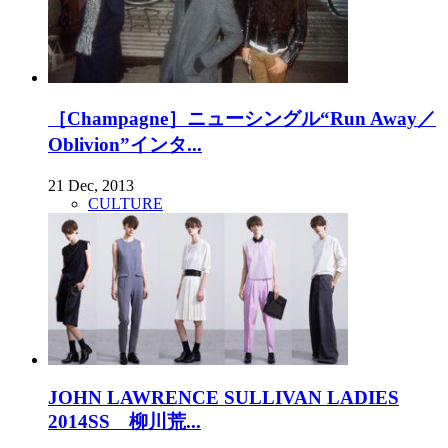
［Champagne］ニューシングル“Run Away／
Oblivion”インタ...
21 Dec, 2013
CULTURE
JOHN LAWRENCE SULLIVAN LADIES
2014SS 柳川荒...