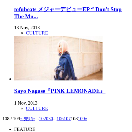
tofubeats メジャーデビューEP “ Don't Stop
The Mu...
13 Nov, 2013
CULTURE
Sayo Nagase『PINK LEMONADE』
1 Nov, 2013
CULTURE
108 / 109
« 先頭
«
...
10
20
30
...
106
107
108
109
»
FEATURE