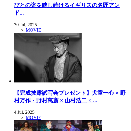
びとの姿を映し続けるイギリスの名匠アン
ド...
30 Jul, 2025
MOVIE
【完成披露試写会プレゼント】犬童一心 × 野
村万作・野村萬斎 × 山村浩二 × ...
4 Jul, 2025
MOVIE