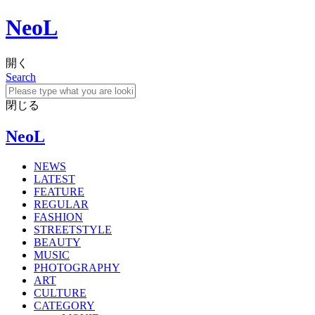
NeoL
開く
Search
閉じる
NeoL
NEWS
LATEST
FEATURE
REGULAR
FASHION
STREETSTYLE
BEAUTY
MUSIC
PHOTOGRAPHY
ART
CULTURE
CATEGORY