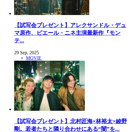
【試写会プレゼント】アレクサンドル・デュ
マ原作、ピエール・ニネ主演最新作『モン
テ...
29 Sep, 2025
MOVIE
【試写会プレゼント】北村匠海×林裕太×綾野
剛。若者たちと隣り合わせにある“闇”を...