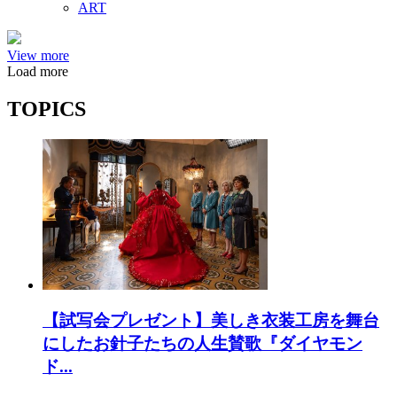
ART
View more
Load more
TOPICS
【試写会プレゼント】美しき衣装工房を舞台
にしたお針子たちの人生賛歌『ダイヤモン
ド...