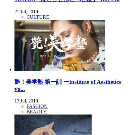
21 Jul, 2019
CULTURE
艶！美学塾 第一訓 ーInstitute of Aesthetics
vo...
17 Jul, 2019
FASHION
BEAUTY