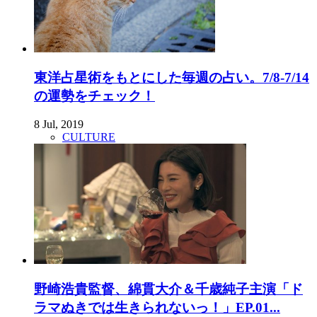
東洋占星術をもとにした毎週の占い。7/8-7/14
の運勢をチェック！
8 Jul, 2019
CULTURE
野崎浩貴監督、綿貫大介＆千歳純子主演「ド
ラマぬきでは生きられないっ！」EP.01...