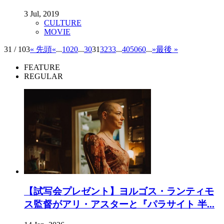
3 Jul, 2019
CULTURE
MOVIE
31 / 103
« 先頭
«
...
10
20
...
30
31
32
33
...
40
50
60
...
»
最後 »
FEATURE
REGULAR
【試写会プレゼント】ヨルゴス・ランティモ
ス監督がアリ・アスターと『パラサイト 半...