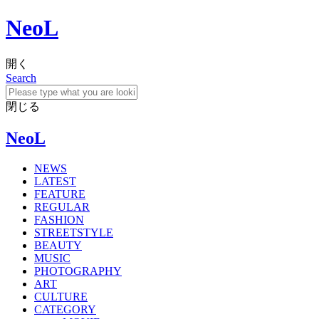
NeoL
開く
Search
閉じる
NeoL
NEWS
LATEST
FEATURE
REGULAR
FASHION
STREETSTYLE
BEAUTY
MUSIC
PHOTOGRAPHY
ART
CULTURE
CATEGORY