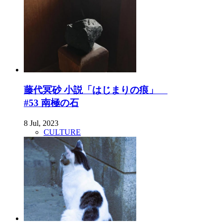
藤代冥砂 小説「はじまりの痕」
#53 南極の石
8 Jul, 2023
CULTURE