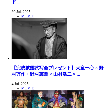
ド...
30 Jul, 2025
MOVIE
【完成披露試写会プレゼント】犬童一心 × 野
村万作・野村萬斎 × 山村浩二 × ...
4 Jul, 2025
MOVIE