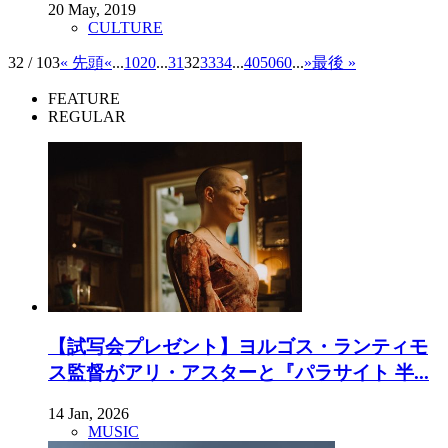
20 May, 2019
CULTURE
32 / 103
« 先頭
«
...
10
20
...
31
32
33
34
...
40
50
60
...
»
最後 »
FEATURE
REGULAR
【試写会プレゼント】ヨルゴス・ランティモ
ス監督がアリ・アスターと『パラサイト 半...
14 Jan, 2026
MUSIC