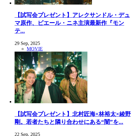
【試写会プレゼント】アレクサンドル・デュ
マ原作、ピエール・ニネ主演最新作『モン
テ...
29 Sep, 2025
MOVIE
【試写会プレゼント】北村匠海×林裕太×綾野
剛。若者たちと隣り合わせにある“闇”を...
22 Sep, 2025