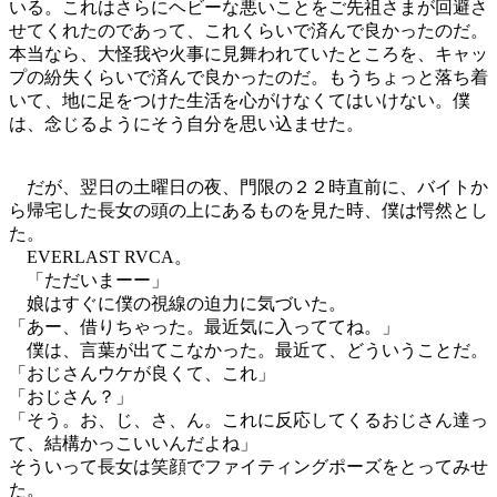
いる。これはさらにヘビーな悪いことをご先祖さまが回避さ
せてくれたのであって、これくらいで済んで良かったのだ。
本当なら、大怪我や火事に見舞われていたところを、キャッ
プの紛失くらいで済んで良かったのだ。もうちょっと落ち着
いて、地に足をつけた生活を心がけなくてはいけない。僕
は、念じるようにそう自分を思い込ませた。
だが、翌日の土曜日の夜、門限の２２時直前に、バイトか
ら帰宅した長女の頭の上にあるものを見た時、僕は愕然とし
た。
EVERLAST RVCA。
「ただいまーー」
娘はすぐに僕の視線の迫力に気づいた。
「あー、借りちゃった。最近気に入っててね。」
僕は、言葉が出てこなかった。最近て、どういうことだ。
「おじさんウケが良くて、これ」
「おじさん？」
「そう。お、じ、さ、ん。これに反応してくるおじさん達っ
て、結構かっこいいんだよね」
そういって長女は笑顔でファイティングポーズをとってみせ
た。