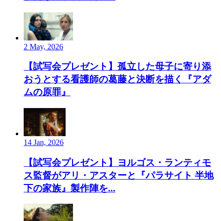
2 May, 2026
【試写会プレゼント】孤立した母子に寄り添
おうとする看護師の葛藤と決断を描く『アダ
ムの原罪』
14 Jan, 2026
【試写会プレゼント】ヨルゴス・ランティモ
ス監督がアリ・アスターと『パラサイト 半地
下の家族』製作陣を...