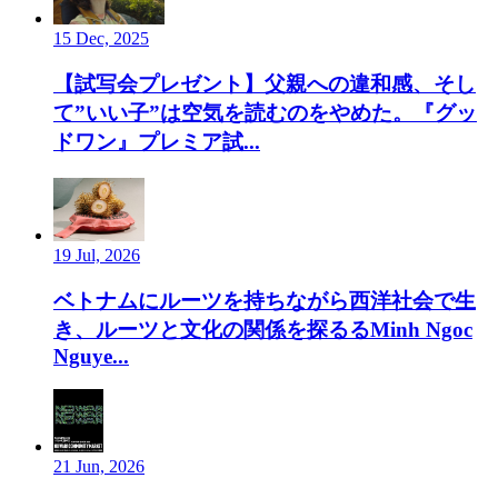
15 Dec, 2025
【試写会プレゼント】父親への違和感、そし
て”いい子”は空気を読むのをやめた。『グッ
ドワン』プレミア試...
19 Jul, 2026
ベトナムにルーツを持ちながら西洋社会で生
き、ルーツと文化の関係を探るるMinh Ngoc
Nguye...
21 Jun, 2026