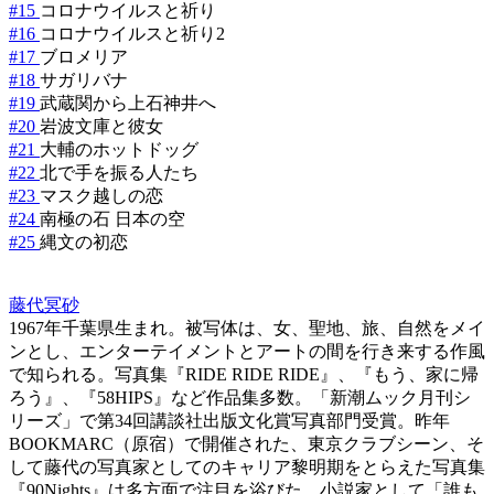
#15
コロナウイルスと祈り
#16
コロナウイルスと祈り2
#17
ブロメリア
#18
サガリバナ
#19
武蔵関から上石神井へ
#20
岩波文庫と彼女
#21
大輔のホットドッグ
#22
北で手を振る人たち
#23
マスク越しの恋
#24
南極の石 日本の空
#25
縄文の初恋
藤代冥砂
1967年千葉県生まれ。被写体は、女、聖地、旅、自然をメイ
ンとし、エンターテイメントとアートの間を行き来する作風
で知られる。写真集『RIDE RIDE RIDE』、『もう、家に帰
ろう』、『58HIPS』など作品集多数。「新潮ムック月刊シ
リーズ」で第34回講談社出版文化賞写真部門受賞。昨年
BOOKMARC（原宿）で開催された、東京クラブシーン、そ
して藤代の写真家としてのキャリア黎明期をとらえた写真集
『90Nights』は多方面で注目を浴びた。小説家として「誰も