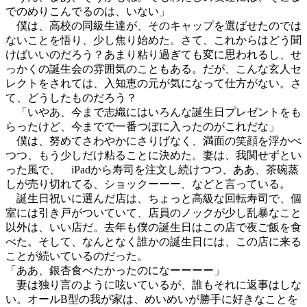
でのめりこんでるのは、いない」
僕は、高校の同級生達が、そのキャップを選ばせたのでは
ないことを悟り、少し焦り始めた。さて、これからはどう聞
けばいいのだろう？あまり粘り過ぎても変に思われるし、せ
っかくの誕生会の雰囲気のこともある。だが、こんな玄人セ
レクトをされては、入知恵の元が気になって仕方がない。さ
て、どうしたものだろう？
「いやあ、今まで志織にはいろんな誕生日プレゼントをも
らったけど、今までで一番つぼに入ったのがこれだな」
僕は、努めてさわやかにさりげなく、満面の笑顔を浮かべ
つつ、もう少しだけ粘ることに決めた。妻は、我関せずとい
った風で、 iPadから寿司を注文し続けつつ、ああ、茶碗蒸
しが売り切れてる、ショックーーー、などと言っている。
誕生日祝いに選んだ店は、ちょっと高級な回転寿司で、個
室には引き戸がついていて、店員のノックが少し乱暴なこと
以外は、いい店だ。去年も僕の誕生日はこの店で夜ご飯を食
べた。そして、なんとなく誰かの誕生日には、この店に来る
ことが続いているのだった。
「ああ、銀杏食べたかったのになーーーー」
妻は独り言のように呟いているが、誰もそれに返事はしな
い。オールB型の我が家は、めいめいが勝手に好きなことを