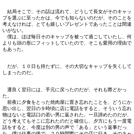
結局そこで、その話は流れて、どうして長女がそのキャッ
プを選ぶに至ったかは、今でも知らないのだが、そのことを
考えなければ、とても嬉しいプレゼントであったことは間違
いがない。
僕は、ほぼ毎日そのキャップを被って過ごしていたし、何
よりも頭の形にフィットしていたので、そこも愛用の理由で
もあった。
だが、１０日も持たずに、その大切なキャップを失くして
しまったのだ。
運良く翌日には、手元に戻ったのだが、それも際どかっ
た。
前夜に夕食をとった焼肉屋に置き忘れたことを、どうにか
思い出し、翌日の９時頃に店に電話をすると、そういう忘れ
物はないと電話口の若い男に返された。一旦諦めたのだが、
どう考えてもそこに忘れたのだと確信し、夕方にもう一度電
話をすると、今度は別の男の声で「ある」という返事だっ
た。僕は仕事の後で、２０時間際にその店に行き、そのキャ