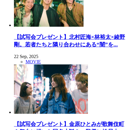
【試写会プレゼント】北村匠海×林裕太×綾野
剛。若者たちと隣り合わせにある“闇”を...
22 Sep, 2025
MOVIE
【試写会プレゼント】金原ひとみが歌舞伎町