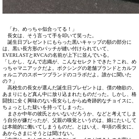
「わ、めっちゃ似合ってる！」
長女は、そう言って手を叩いて笑った。
誕生日プレゼントにもらった黒いキャップの額の部分に
は、黒い長方形のパッチが縫い付けられていて、
EVERLASTとRVCAの名前が上下に並んでいる。
「しかし、なんで志織が、こんなセレクトできた？これ、め
っちゃマニアックだよ。ボクシングの老舗ブランドとカルフ
ォルニアのスポーツブランドのコラボだよ。誰かに聞いた
の？」
高校生の長女が選んだ誕生日プレゼントは、僕の物欲の、
あまりにもど真ん中に放り込まれたものだった。しかし、格
闘技に全く興味のない長女らしからぬ奇跡的なチョイスに、
ちょっとした疑いを持ってしまった。
まさか中年の彼氏とかいないだろうか、などと考えてしま
う自分が嫌だったが、父親の嗅覚というのは、娘にたいして
は本能的に働いてしまうものだ。とはいえ、年頃の長女に、
あからさまにそうとは聞けない。