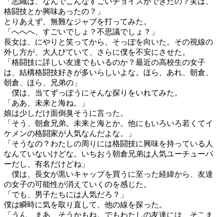
「志織は、なんでこんなすごいチョイスができたの？実は、
格闘技とか興味あったの？」
とりあえず、無難なジャブを打ってみた。
「へへへ、すごいでしょ？不思議でしょ？」
長女は、にやりと笑ってから、そっぽを向いた。その視線の
外し方が、大人びていて、さらに僕を不安にさせた。
「格闘技に詳しい友達でもいるのか？最近の高校生の女子
は、結構格闘技好きが多いらしいよな。ほら、あれ、朝倉、
朝倉、ほら、兄弟の」
僕は、当てずっぽうにそんな探りをいれてみた。
「ああ、未来と海ね。」
娘は少しだけ面倒臭そうに言った。
「そう、朝倉兄弟。未来と海とか。他にもいろいろ若くてイ
ケメンの格闘家が人気なんだよな。」
「そうなの？わたしの周りには格闘技に興味を持っている人
なんていないけどな。いちおう朝倉兄弟は人気ユーチューバ
ーだし、有名だけどね」
僕は、長女が黒いキャップを買うに至った経緯から、友達
の女子の可能性が消えていくのを感じた。
「でも、男子たちには人気だろ？」
僕は瞬時に気を取り直して、他の線を探った。
「うん、まあ、そうかもね。でもわたしの友達には、そこま