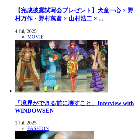
【完成披露試写会プレゼント】犬童一心 × 野
村万作・野村萬斎 × 山村浩二 × ...
4 Jul, 2025
MOVIE
「境界ができる前に壊すこと」Interview with
WINDOWSEN
1 Jul, 2025
FASHION