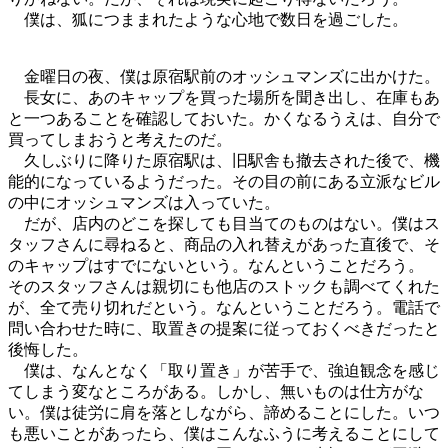
僕は、狐につままれたような心地で数日を過ごした。
金曜日の夜、僕は原宿駅前のオッシュマンズに出かけた。
長女に、あのキャップを買った場所を聞き出し、在庫もあ
と一つあることを確認しておいた。かくなるうえは、自分で
買ってしまおうと考えたのだ。
久しぶりに降りた原宿駅は、旧駅舎も撤去された後で、機
能的になっているようだった。その目の前にある立派なビル
の中にオッシュマンズは入っていた。
だが、店内のどこを探しても目当てのものはない。僕はス
タッフさんに尋ねると、商品の入れ替えがあった直後で、そ
のキャップはすでにないという。なんということだろう。
そのスタッフさんは親切にも他店のストックも調べてくれた
が、全て売り切れだという。なんということだろう。電話で
問い合わせた時に、取置きの提案に従っておくべきだったと
後悔した。
僕は、なんとなく「取り置き」が苦手で、強迫観念を感じ
てしまう変なところがある。しかし、無いものは仕方がな
い。僕は徒労に肩を落としながら、諦めることにした。いつ
も悪いことがあったら、僕はこんなふうに考えることにして