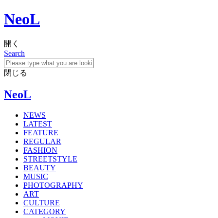
NeoL
開く
Search
閉じる
NeoL
NEWS
LATEST
FEATURE
REGULAR
FASHION
STREETSTYLE
BEAUTY
MUSIC
PHOTOGRAPHY
ART
CULTURE
CATEGORY