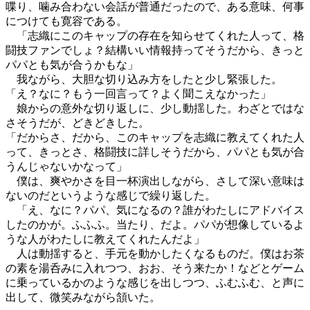
喋り、噛み合わない会話が普通だったので、ある意味、何事
につけても寛容である。
「志織にこのキャップの存在を知らせてくれた人って、格
闘技ファンでしょ？結構いい情報持ってそうだから、きっと
パパとも気が合うかもな」
我ながら、大胆な切り込み方をしたと少し緊張した。
「え？なに？もう一回言って？よく聞こえなかった」
娘からの意外な切り返しに、少し動揺した。わざとではな
さそうだが、どきどきした。
「だからさ、だから、このキャップを志織に教えてくれた人
って、きっとさ、格闘技に詳しそうだから、パパとも気が合
うんじゃないかなって」
僕は、爽やかさを目一杯演出しながら、さして深い意味は
ないのだというような感じで繰り返した。
「え、なに？パパ、気になるの？誰がわたしにアドバイス
したのかが。ふふふ。当たり、だよ。パパが想像しているよ
うな人がわたしに教えてくれたんだよ」
人は動揺すると、手元を動かしたくなるものだ。僕はお茶
の素を湯呑みに入れつつ、おお、そう来たか！などとゲーム
に乗っているかのような感じを出しつつ、ふむふむ、と声に
出して、微笑みながら頷いた。