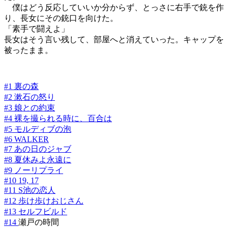
僕はどう反応していいか分からず、とっさに右手で銃を作
り、長女にその銃口を向けた。
「素手で闘えよ」
長女はそう言い残して、部屋へと消えていった。キャップを
被ったまま。
#1 裏の森
#2 漱石の怒り
#3 娘との約束
#4 裸を撮られる時に、百合は
#5 モルディブの泡
#6 WALKER
#7 あの日のジャブ
#8 夏休みよ永遠に
#9 ノーリプライ
#10 19, 17
#11 S池の恋人
#12 歩け歩けおじさん
#13 セルフビルド
#14
瀬戸の時間