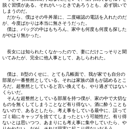
脱ぐ習慣がある。それがいっときであろうとも、必ず脱いで
しまうのだ。
だから、僕はその牛丼屋に、二度確認の電話を入れたのだ
が、今度ばかりは本当に無さそうだった。
僕は、バッグの中はもちろん、家中も何度も何度も探した
がやはり無かった。
長女には知られたくなかったので、妻にだけこっそりと聞
いてみたが、完全に他人事として、あしらわれた。
僕は、B型のくせに、とても几帳面で、我が家でも自分の
部屋が一番整然としている。それは家族の誰もが認めるとこ
ろだ。超整然としていると言い換えても、やり過ぎではない
くらいだ。
そんな超整然としている部屋を持つ僕が、家の中で大切な
ものを無くしてしまうことなど有り得ない。酒に酔うことも
ないので、あるとしたら、考え事をしている最中に、誤って
ゴミ箱にキャップを捨ててしまったという可能性だ。有り得
ないとは思いつつ、あまりにも考え事に集中していたら、や
りかねない。だが、それは現実に起こり得ないだろう。