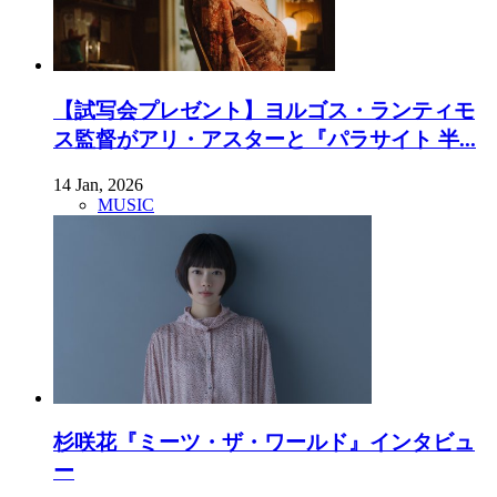
【試写会プレゼント】ヨルゴス・ランティモ
ス監督がアリ・アスターと『パラサイト 半...
14 Jan, 2026
MUSIC
杉咲花『ミーツ・ザ・ワールド』インタビュ
ー