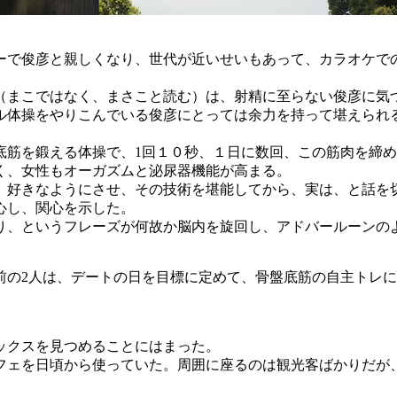
ーで俊彦と親しくなり、世代が近いせいもあって、カラオケで
（まこではなく、まさこと読む）は、射精に至らない俊彦に気
ル体操をやりこんでいる俊彦にとっては余力を持って堪えられ
底筋を鍛える体操で、1回１０秒、１日に数回、この筋肉を締
く、女性もオーガズムと泌尿器機能が高まる。
、好きなようにさせ、その技術を堪能してから、実は、と話を
心し、関心を示した。
り、というフレーズが何故か脳内を旋回し、アドバールーンの
前の2人は、デートの日を目標に定めて、骨盤底筋の自主トレ
ックスを見つめることにはまった。
フェを日頃から使っていた。周囲に座るのは観光客ばかりだが