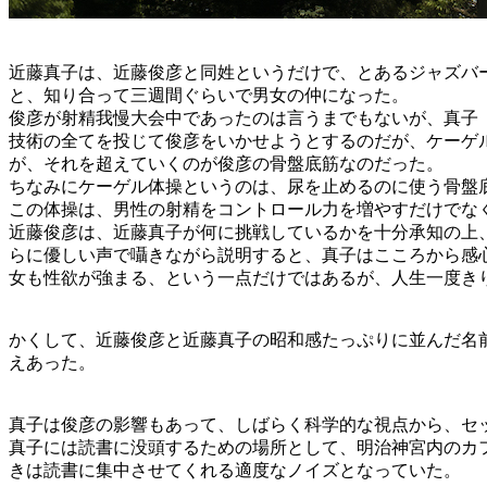
近藤真子は、近藤俊彦と同姓というだけで、とあるジャズバ
と、知り合って三週間ぐらいで男女の仲になった。
俊彦が射精我慢大会中であったのは言うまでもないが、真子
技術の全てを投じて俊彦をいかせようとするのだが、ケーゲ
が、それを超えていくのが俊彦の骨盤底筋なのだった。
ちなみにケーゲル体操というのは、尿を止めるのに使う骨盤
この体操は、男性の射精をコントロール力を増やすだけでな
近藤俊彦は、近藤真子が何に挑戦しているかを十分承知の上
らに優しい声で囁きながら説明すると、真子はこころから感
女も性欲が強まる、という一点だけではあるが、人生一度き
かくして、近藤俊彦と近藤真子の昭和感たっぷりに並んだ名
えあった。
真子は俊彦の影響もあって、しばらく科学的な視点から、セ
真子には読書に没頭するための場所として、明治神宮内のカ
きは読書に集中させてくれる適度なノイズとなっていた。