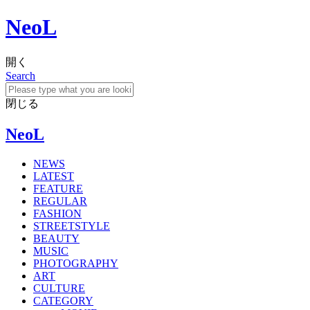
NeoL
開く
Search
閉じる
NeoL
NEWS
LATEST
FEATURE
REGULAR
FASHION
STREETSTYLE
BEAUTY
MUSIC
PHOTOGRAPHY
ART
CULTURE
CATEGORY